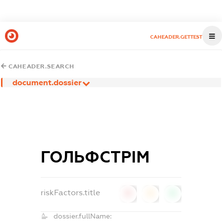
CAHEADER.GETTEST
CAHEADER.SEARCH
document.dossier
ГОЛЬФСТРІМ
riskFactors.title
0
0
0
dossier.fullName: