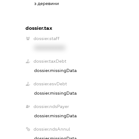
з деревини
dossier.tax
dossier.staff
XXXXXXXXXX
dossier.taxDebt
dossier.missingData
dossier.esvDebt
dossier.missingData
dossier.ndsPayer
dossier.missingData
dossier.ndsAnnul
dossier.missingData