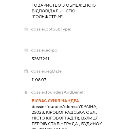
ТОВАРИСТВО З ОБМЕЖЕНОЮ
ВІДПОВІДАЛЬНІСТЮ
"ГОЛЬФСТРІМ"
dossier.opfSubType:
-
dossier.edrpo:
32617241
dossier.regDate:
11.08.03
dossier.foundersAndBenef:
БІСВАС СУНІЛ ЧАНДРА
dossier.founderAddress
УКРАЇНА,
25028, КІРОВОГРАДСЬКА ОБЛ.,
МІСТО КІРОВОГРАД(П), ВУЛИЦЯ
ГЕРОЇВ СТАЛІНГРАДА , БУДИНОК