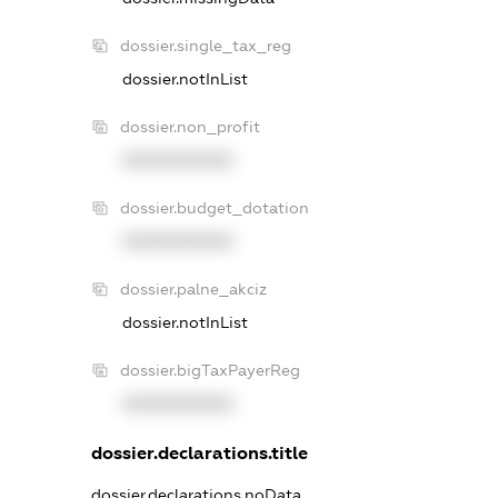
dossier.single_tax_reg
dossier.notInList
dossier.non_profit
XXXXXXXXXX
dossier.budget_dotation
XXXXXXXXXX
dossier.palne_akciz
dossier.notInList
dossier.bigTaxPayerReg
XXXXXXXXXX
dossier.declarations.title
dossier.declarations.noData