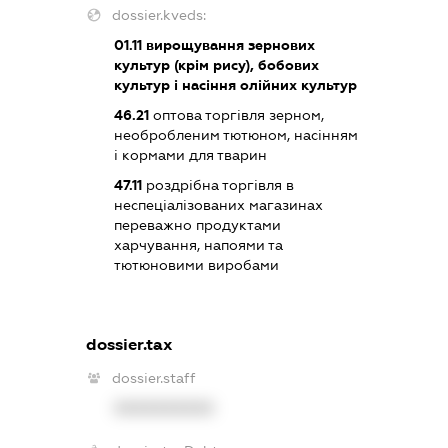
dossier.kveds:
01.11
вирощування зернових
культур (крім рису), бобових
культур і насіння олійних культур
46.21
оптова торгівля зерном,
необробленим тютюном, насінням
і кормами для тварин
47.11
роздрібна торгівля в
неспеціалізованих магазинах
переважно продуктами
харчування, напоями та
тютюновими виробами
dossier.tax
dossier.staff
XXXXXXXXXX