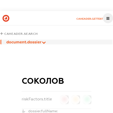
CAHEADER.GETTEST
CAHEADER.SEARCH
document.dossier
СОКОЛОВ
riskFactors.title
0
0
0
dossier.fullName: