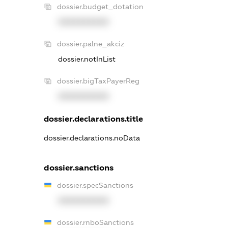
dossier.budget_dotation
XXXXXXXXXX
dossier.palne_akciz
dossier.notInList
dossier.bigTaxPayerReg
XXXXXXXXXX
dossier.declarations.title
dossier.declarations.noData
dossier.sanctions
dossier.specSanctions
XXXXXXXXXX
dossier.rnboSanctions