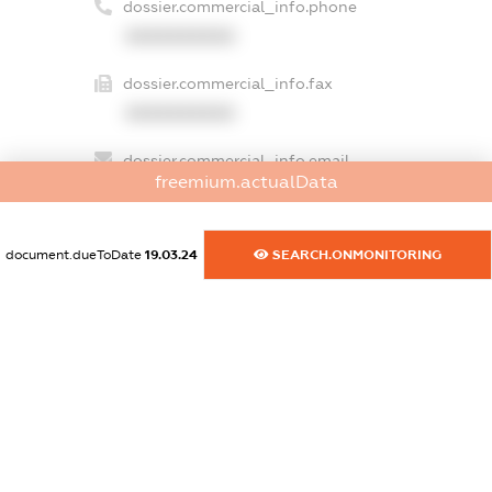
dossier.commercial_info.phone
XXXXXXXXXX
dossier.commercial_info.fax
XXXXXXXXXX
dossier.commercial_info.email
freemium.actualData
XXXXXXXXXX
dossier.commercial_info.website
document.dueToDate
19.03.24
SEARCH.ONMONITORING
XXXXXXXXXX
dossier.commercial_info.activity
XXXXXXXXXX
freemium.exampleText_1
freemium.exampleText_2
freemium.anonymousPerSearch2