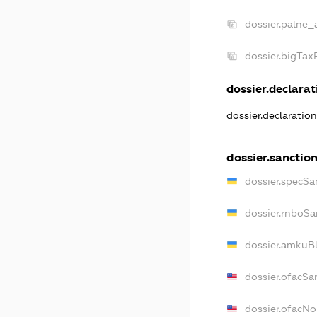
dossier.palne_
dossier.bigTa
dossier.declarati
dossier.declaratio
dossier.sanctio
dossier.specSa
dossier.rnboSa
dossier.amkuBl
dossier.ofacSa
dossier.ofacN