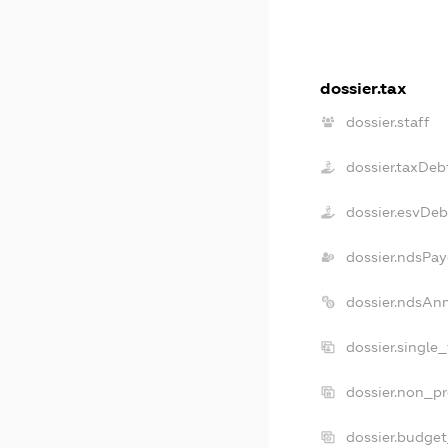
dossier.tax
dossier.staff
dossier.taxDeb
dossier.esvDeb
dossier.ndsPay
dossier.ndsAn
dossier.single
dossier.non_pr
dossier.budge