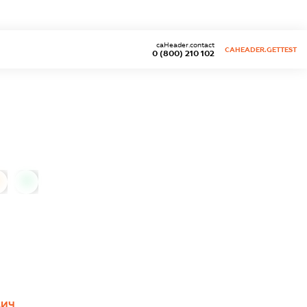
caHeader.contact
CAHEADER.GETTEST
0 (800) 210 102
0
ВИЧ