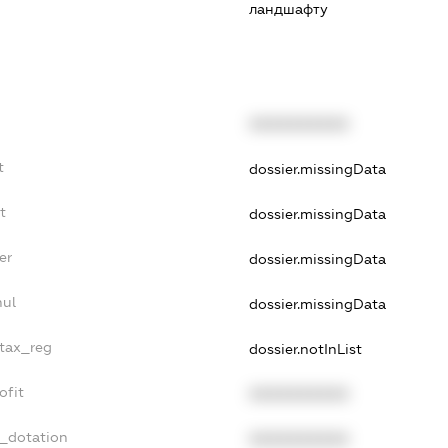
ландшафту
XXXXXXXXXX
t
dossier.missingData
t
dossier.missingData
er
dossier.missingData
nul
dossier.missingData
_tax_reg
dossier.notInList
ofit
XXXXXXXXXX
t_dotation
XXXXXXXXXX