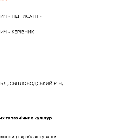
ВИЧ
-
ПІДПИСАНТ
-
ВИЧ
-
КЕРІВНИК
БЛ., СВІТЛОВОДСЬКИЙ Р-Н,
х та технічних культур
слинництві; облаштування