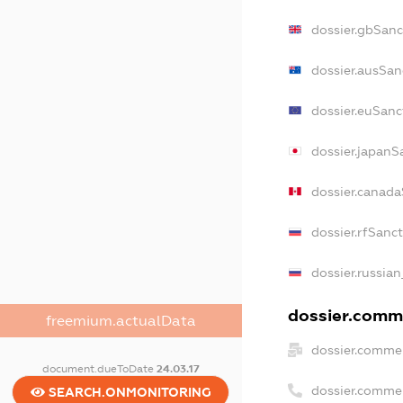
dossier.gbSanc
dossier.ausSan
dossier.euSanc
dossier.japanS
dossier.canad
dossier.rfSanc
dossier.russian
dossier.comme
freemium.actualData
dossier.commer
document.dueToDate
24.03.17
dossier.comme
SEARCH.ONMONITORING