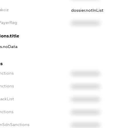
akciz
dossier.notInList
xPayerReg
XXXXXXXXXX
ons.title
ns.noData
ns
nctions
XXXXXXXXXX
nctions
XXXXXXXXXX
ackList
XXXXXXXXXX
nctions
XXXXXXXXXX
onSdnSanctions
XXXXXXXXXX