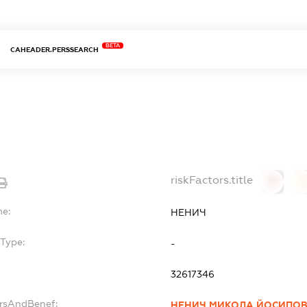
BETA
CAHEADER.PERSSEARCH
riskFactors.title
0
0
me:
НЕНИЧ
Type:
-
32617346
ersAndBenef:
НЕНИЧ МИКОЛА ЙОСИПО