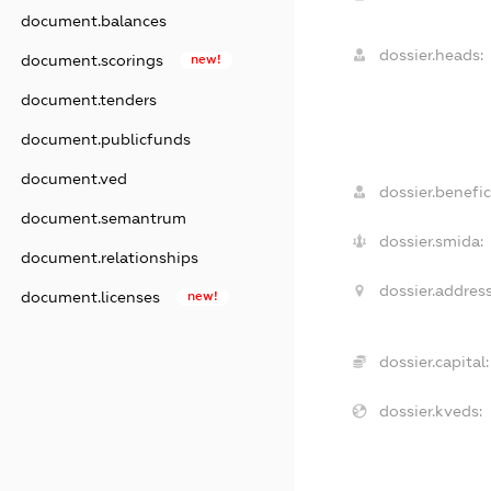
document.balances
dossier.heads:
document.scorings
new!
document.tenders
document.publicfunds
document.ved
dossier.benefic
document.semantrum
dossier.smida:
document.relationships
dossier.address
document.licenses
new!
dossier.capital:
dossier.kveds: