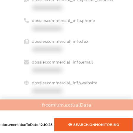
XXXXXXXXXX
dossier.commercial_info.phone
XXXXXXXXXX
dossier.commercial_info.fax
XXXXXXXXXX
dossier.commercial_info.email
XXXXXXXXXX
dossier.commercial_info.website
XXXXXXXXXX
dossier.commercial_info.activity
freemium.actualData
XXXXXXXXXX
document.dueToDate
12.10.25
SEARCH.ONMONITORING