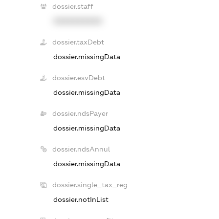
dossier.staff
XXXXXXXXXX
dossier.taxDebt
dossier.missingData
dossier.esvDebt
dossier.missingData
dossier.ndsPayer
dossier.missingData
dossier.ndsAnnul
dossier.missingData
dossier.single_tax_reg
dossier.notInList