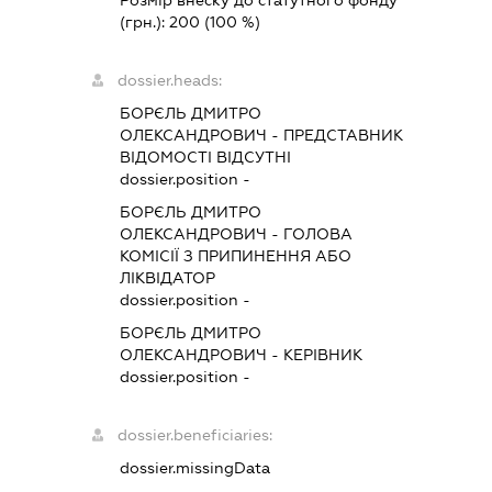
Розмір внеску до статутного фонду
(грн.):
200
(100 %)
dossier.heads:
БОРЄЛЬ ДМИТРО
ОЛЕКСАНДРОВИЧ
-
ПРЕДСТАВНИК
ВІДОМОСТІ ВІДСУТНІ
dossier.position -
БОРЄЛЬ ДМИТРО
ОЛЕКСАНДРОВИЧ
-
ГОЛОВА
КОМІСІЇ З ПРИПИНЕННЯ АБО
ЛІКВІДАТОР
dossier.position -
БОРЄЛЬ ДМИТРО
ОЛЕКСАНДРОВИЧ
-
КЕРІВНИК
dossier.position -
dossier.beneficiaries:
dossier.missingData