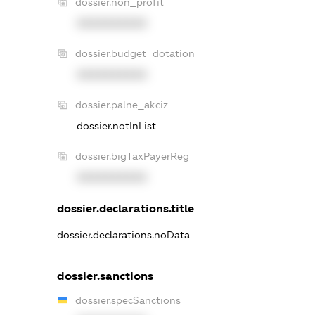
dossier.non_profit
XXXXXXXXXX
dossier.budget_dotation
XXXXXXXXXX
dossier.palne_akciz
dossier.notInList
dossier.bigTaxPayerReg
XXXXXXXXXX
dossier.declarations.title
dossier.declarations.noData
dossier.sanctions
dossier.specSanctions