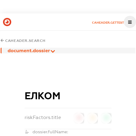
CAHEADER.GETTEST
CAHEADER.SEARCH
document.dossier
ЕЛКОМ
riskFactors.title
0
0
0
dossier.fullName: