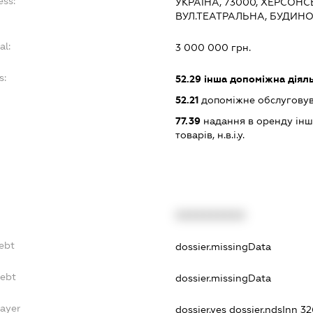
ess:
УКРАЇНА, 73000, ХЕРСОНС
ВУЛ.ТЕАТРАЛЬНА, БУДИНО
al:
3 000 000 грн.
s:
52.29
інша допоміжна діяль
52.21
допоміжне обслуговув
77.39
надання в оренду інш
товарів, н.в.і.у.
XXXXXXXXXX
ebt
dossier.missingData
Debt
dossier.missingData
Payer
dossier.yes
dossier.ndsInn 3