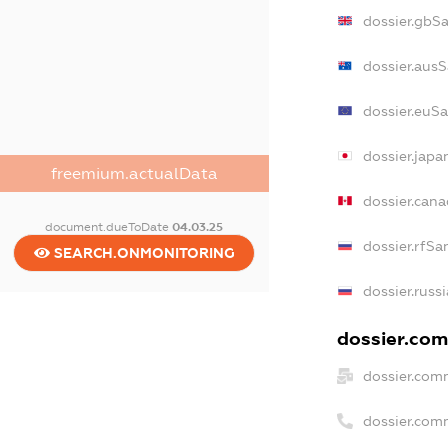
dossier.gbS
dossier.aus
dossier.euS
dossier.jap
freemium.actualData
dossier.can
document.dueToDate
04.03.25
dossier.rfSa
SEARCH.ONMONITORING
dossier.russ
dossier.com
dossier.com
dossier.com