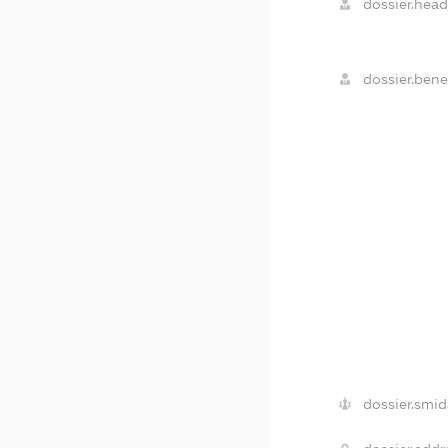
dossier.head
dossier.benef
dossier.smid