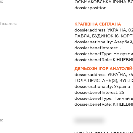
s:
ОСЬМАКОВСЬКА ІРИНА В
dossier.position -
iciaries:
КРАПІВІНА СВІТЛАНА
dossier.address:
УКРАЇНА, 0
ПАВЛА, БУДИНОК 16, КОРП
dossier.nationality:
Азербай
dossier.benefInterest:
-
dossier.benefType:
Не прями
dossier.benefRole:
КІНЦЕВИ
ДЕМЬОХІН ІГОР АНАТОЛІ
dossier.address:
УКРАЇНА, 7
ГОЛА ПРИСТАНЬ(З), ВУЛ.
dossier.nationality:
Україна
dossier.benefInterest:
25
dossier.benefType:
Прямий в
dossier.benefRole:
КІНЦЕВИ
a:
XXXXXXXXXX