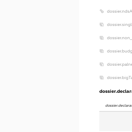
dossier.nds
dossier.sing
dossier.non_
dossier.bud
dossier.paln
dossier.big
dossier.declar
dossier.declar