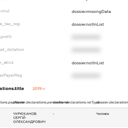
Annul
dossier.missingData
le_tax_reg
dossier.notInList
profit
XXXXXXXXXX
get_dotation
XXXXXXXXXX
e_akciz
dossier.notInList
TaxPayerReg
XXXXXXXXXX
ations.title
2019
ations.pepName
dossier.declarations.personName
dossier.declarations.relType
dossier.declaratio
ЧУРЮКАНОВ
-
Чоловік
СЕРГІЙ
ОЛЕКСАНДРОВИЧ