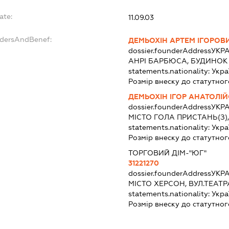
ate:
11.09.03
ndersAndBenef:
ДЕМЬОХІН АРТЕМ ІГОРОВ
dossier.founderAddress
УКРА
АНРІ БАРБЮСА, БУДИНОК 
statements.nationality:
Укра
Розмір внеску до статутног
ДЕМЬОХІН ІГОР АНАТОЛІ
dossier.founderAddress
УКРА
МІСТО ГОЛА ПРИСТАНЬ(З)
statements.nationality:
Укра
Розмір внеску до статутног
ТОРГОВИЙ ДІМ-"ЮГ"
31221270
dossier.founderAddress
УКРА
МІСТО ХЕРСОН, ВУЛ.ТЕАТ
statements.nationality:
Укра
Розмір внеску до статутног