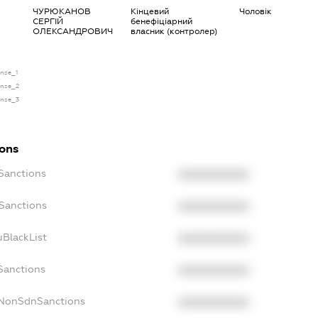
ЧУРЮКАНОВ
Кінцевий
Чоловік
СЕРГІЙ
бенефіціарний
ОЛЕКСАНДРОВИЧ
власник (контролер)
ense_1
ense_2
ense_3
ions
cSanctions
XXXXXXXXXX
oSanctions
XXXXXXXXXX
uBlackList
XXXXXXXXXX
Sanctions
XXXXXXXXXX
cNonSdnSanctions
XXXXXXXXXX