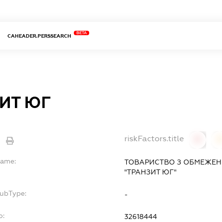
BETA
CAHEADER.PERSSEARCH
ИТ ЮГ
riskFactors.title
0
Name:
ТОВАРИСТВО З ОБМЕЖЕН
"ТРАНЗИТ ЮГ"
SubType:
-
o:
32618444