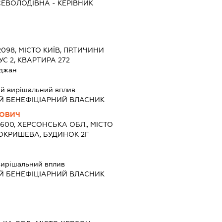
СЕВОЛОДІВНА
-
КЕРІВНИК
2098, МІСТО КИЇВ, ПР.ТИЧИНИ
УС 2, КВАРТИРА 272
джан
й вирішальний вплив
Й БЕНЕФІЦІАРНИЙ ВЛАСНИК
ЙОВИЧ
5600, ХЕРСОНСЬКА ОБЛ., МІСТО
ПОКРИШЕВА, БУДИНОК 2Г
ирішальний вплив
Й БЕНЕФІЦІАРНИЙ ВЛАСНИК