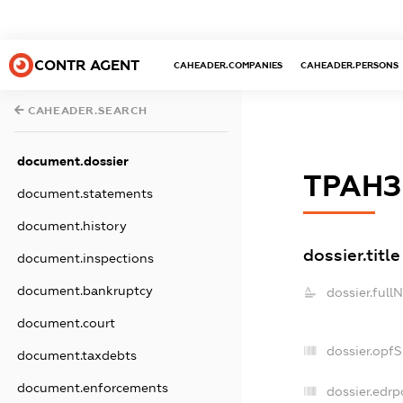
CONTR AGENT
CAHEADER.COMPANIES
CAHEADER.PERSONS
CAHEADER.SEARCH
document.dossier
ТРАНЗ
document.statements
document.history
dossier.title
document.inspections
document.bankruptcy
dossier.full
document.court
dossier.opf
document.taxdebts
document.enforcements
dossier.edrp