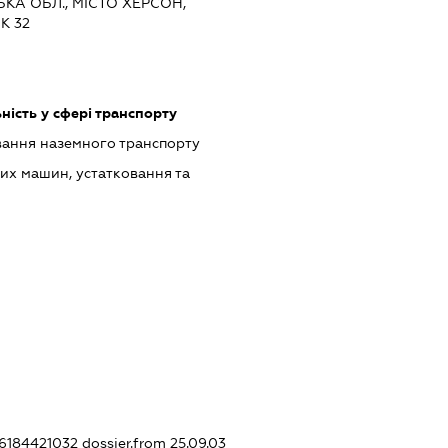
ЬКА ОБЛ., МІСТО ХЕРСОН,
К 32
ність у сфері транспорту
ання наземного транспорту
их машин, устатковання та
26184421032
dossier.from 25.09.03