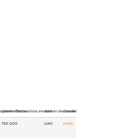
ns.personStatus
dossier.declarations.amount
dossier.declarations.currency
dossier.declarations.source
750 000
UAH
НАЗК