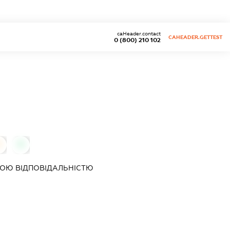
caHeader.contact
CAHEADER.GETTEST
0 (800) 210 102
0
0
ОЮ ВІДПОВІДАЛЬНІСТЮ