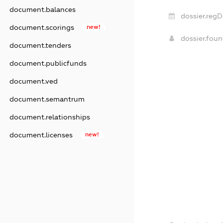
document.balances
dossier.regD
document.scorings
new!
dossier.fou
document.tenders
document.publicfunds
document.ved
document.semantrum
document.relationships
document.licenses
new!