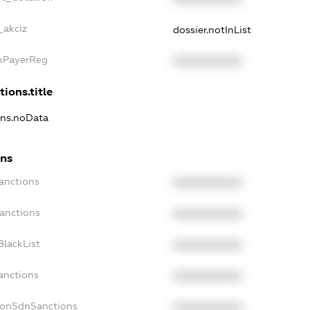
_akciz
dossier.notInList
axPayerReg
XXXXXXXXXX
tions.title
ions.noData
ons
anctions
XXXXXXXXXX
Sanctions
XXXXXXXXXX
BlackList
XXXXXXXXXX
anctions
XXXXXXXXXX
NonSdnSanctions
XXXXXXXXXX