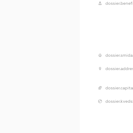
dossier.benefi
dossier.smida
dossier.addre
dossier.capita
dossier.kveds