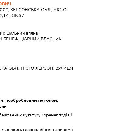
ЬОВИЧ
3000, ХЕРСОНСЬКА ОБЛ., МІСТО
БУДИНОК 97
ирішальний вплив
Й БЕНЕФІЦІАРНИЙ ВЛАСНИК
ЬКА ОБЛ., МІСТО ХЕРСОН, ВУЛИЦЯ
ом, необробленим тютюном,
арин
баштанних культур, коренеплодів і
им, рідким, газоподібним паливом і