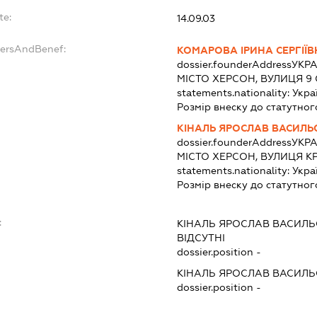
te:
14.09.03
dersAndBenef:
КОМАРОВА ІРИНА СЕРГІЇ
dossier.founderAddress
УКРА
МІСТО ХЕРСОН, ВУЛИЦЯ 9 
statements.nationality:
Укра
Розмір внеску до статутног
КІНАЛЬ ЯРОСЛАВ ВАСИЛ
dossier.founderAddress
УКРА
МІСТО ХЕРСОН, ВУЛИЦЯ К
statements.nationality:
Укра
Розмір внеску до статутног
:
КІНАЛЬ ЯРОСЛАВ ВАСИЛ
ВІДСУТНІ
dossier.position -
КІНАЛЬ ЯРОСЛАВ ВАСИЛ
dossier.position -