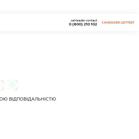
caHeader.contact
CAHEADER.GETTEST
0 (800) 210 102
0
0
ОЮ ВІДПОВІДАЛЬНІСТЮ