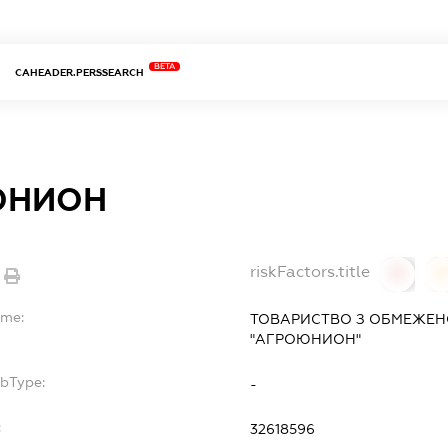
BETA
CAHEADER.PERSSEARCH
ЮНИОН
riskFactors.title
0
ame:
ТОВАРИСТВО З ОБМЕЖЕН
"АГРОЮНИОН"
ubType:
-
:
32618596