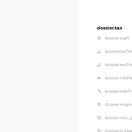
dossier.tax
dossier.staff
dossier.taxDe
dossier.esvD
dossier.ndsPa
dossier.ndsA
dossier.singl
dossier.non_p
dossier.budg