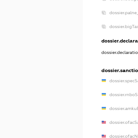
dossier.palne
dossier.bigT
dossier.declara
dossier.declarat
dossier.sancti
dossier.specS
dossier.rnbo
dossier.amku
dossier.ofacS
dossier.ofac