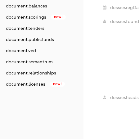
document.balances
dossier.regDa
document.scorings
new!
dossier.foun
document.tenders
document.publicfunds
document.ved
document.semantrum
document.relationships
document.licenses
new!
dossier.heads