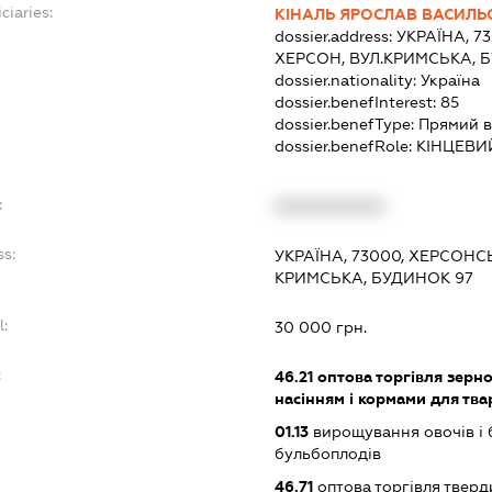
ciaries:
КІНАЛЬ ЯРОСЛАВ ВАСИЛ
dossier.address:
УКРАЇНА, 7
ХЕРСОН, ВУЛ.КРИМСЬКА, 
dossier.nationality:
Україна
dossier.benefInterest:
85
dossier.benefType:
Прямий в
dossier.benefRole:
КІНЦЕВИ
:
XXXXXXXXXX
ss:
УКРАЇНА, 73000, ХЕРСОНС
КРИМСЬКА, БУДИНОК 97
l:
30 000 грн.
:
46.21
оптова торгівля зерн
насінням і кормами для тв
01.13
вирощування овочів і 
бульбоплодів
46.71
оптова торгівля тверд