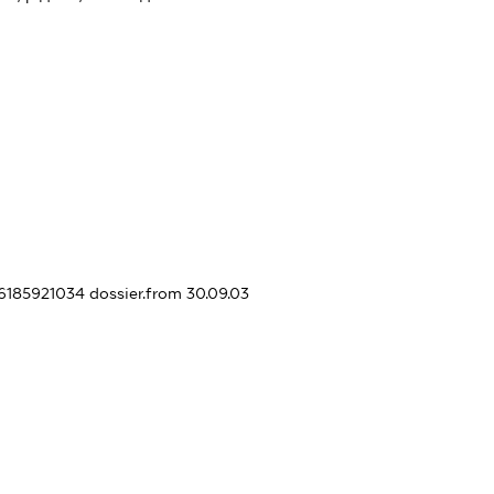
26185921034
dossier.from 30.09.03