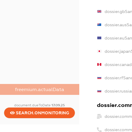
dossier.gbSa
dossier.ausS
dossier.euSa
dossier.japan
dossier.cana
dossier.rfSan
freemium.actualData
dossier.russi
dossier.comm
document.dueToDate
17.09.25
SEARCH.ONMONITORING
dossier.comm
dossier.comm