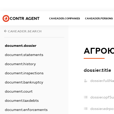
CONTR AGENT
CAHEADER.COMPANIES
CAHEADER.PERSONS
CAHEADER.SEARCH
document.dossier
АГРО
document.statements
document.history
dossier.title
document.inspections
dossier.fullN
document.bankruptcy
document.court
dossier.opfS
document.taxdebts
dossier.edrpo
document.enforcements