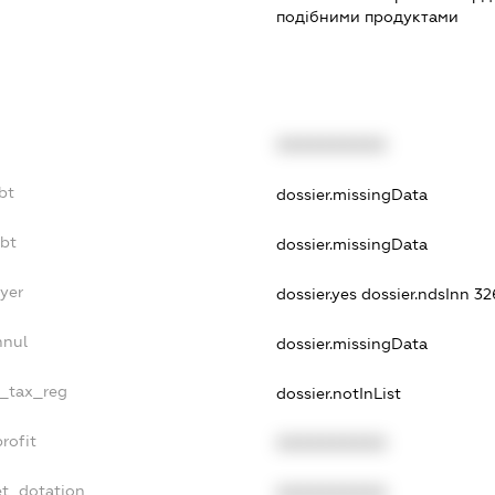
подібними продуктами
XXXXXXXXXX
bt
dossier.missingData
ebt
dossier.missingData
yer
dossier.yes
dossier.ndsInn 3
nnul
dossier.missingData
e_tax_reg
dossier.notInList
rofit
XXXXXXXXXX
et_dotation
XXXXXXXXXX