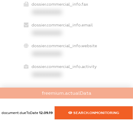
dossier.commercial_info.fax
XXXXXXXXXX
dossier.commercial_info.email
XXXXXXXXXX
dossier.commercial_info.website
XXXXXXXXXX
dossier.commercial_info.activity
XXXXXXXXXX
freemium.actualData
freemium.exampleText_1
freemium.exampleText_2
freemium.anonymousPerSearch2
document.dueToDate
12.09.19
SEARCH.ONMONITORING
FREEMIUM.DETAILS
FREEMIUM.REGISTER