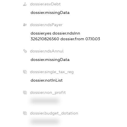
dossier.esvDebt
dossier.missingData
dossier.ndsPayer
dossier.yes
dossier.ndsInn
326210826560
dossier.from 07.10.03
dossier.ndsAnnul
dossier.missingData
dossier.single_tax_reg
dossier.notInList
dossier.non_profit
XXXXXXXXXX
dossier.budget_dotation
XXXXXXXXXX