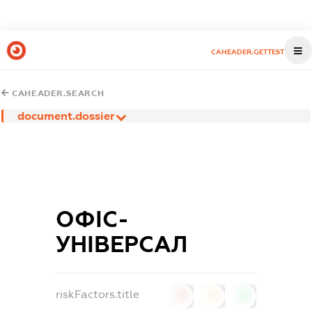
CAHEADER.GETTEST
CAHEADER.SEARCH
document.dossier
ОФІС-
УНІВЕРСАЛ
riskFactors.title
0
0
0