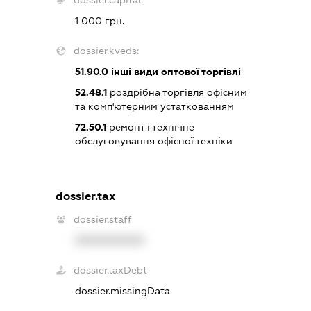
1 000 грн.
dossier.kveds:
51.90.0
інші види оптової торгівлі
52.48.1
роздрібна торгівля офісним
та комп'ютерним устаткованням
72.50.1
ремонт і технічне
обслуговування офісної техніки
dossier.tax
dossier.staff
XXXXXXXXXX
dossier.taxDebt
dossier.missingData