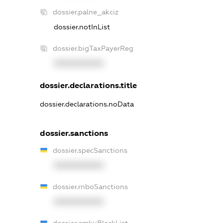
dossier.palne_akciz
dossier.notInList
dossier.bigTaxPayerReg
XXXXXXXXXX
dossier.declarations.title
dossier.declarations.noData
dossier.sanctions
dossier.specSanctions
XXXXXXXXXX
dossier.rnboSanctions
XXXXXXXXXX
dossier.amkuBlackList