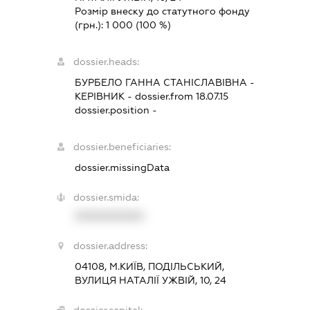
Розмір внеску до статутного фонду
(грн.):
1 000
(100 %)
dossier.heads:
БУРБЕЛО ГАННА СТАНІСЛАВІВНА
-
КЕРІВНИК
- dossier.from 18.07.15
dossier.position -
dossier.beneficiaries:
dossier.missingData
dossier.smida:
XXXXXXXXXX
dossier.address:
04108, М.КИЇВ, ПОДІЛЬСЬКИЙ,
ВУЛИЦЯ НАТАЛІЇ УЖВІЙ, 10, 24
dossier.capital: