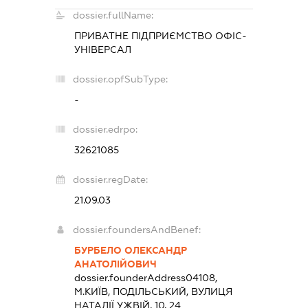
dossier.fullName:
ПРИВАТНЕ ПІДПРИЄМСТВО
ОФІС-
УНІВЕРСАЛ
dossier.opfSubType:
-
dossier.edrpo:
32621085
dossier.regDate:
21.09.03
dossier.foundersAndBenef:
БУРБЕЛО ОЛЕКСАНДР
АНАТОЛІЙОВИЧ
dossier.founderAddress
04108,
М.КИЇВ, ПОДІЛЬСЬКИЙ, ВУЛИЦЯ
НАТАЛІЇ УЖВІЙ, 10, 24