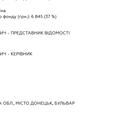
їна
о фонду (грн.):
6 845
(37 %)
ВИЧ
-
ПРЕДСТАВНИК
ВІДОМОСТІ
ВИЧ
-
КЕРІВНИК
А ОБЛ., МІСТО ДОНЕЦЬК, БУЛЬВАР