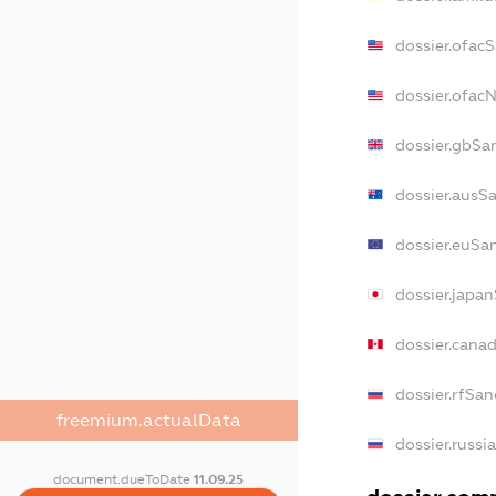
dossier.ofac
dossier.ofac
dossier.gbSa
dossier.ausS
dossier.euSa
dossier.japa
dossier.cana
dossier.rfSan
freemium.actualData
dossier.russi
document.dueToDate
11.09.25