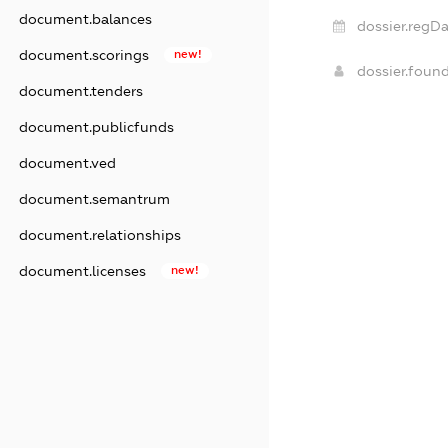
document.balances
dossier.regDa
document.scorings
new!
dossier.foun
document.tenders
document.publicfunds
document.ved
document.semantrum
document.relationships
document.licenses
new!