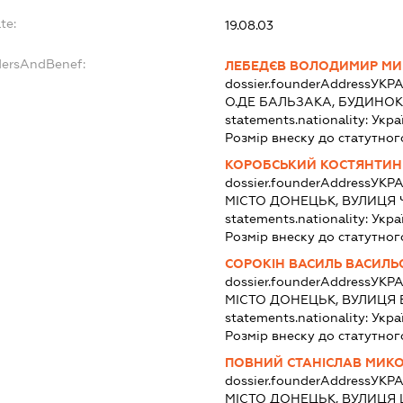
te:
19.08.03
dersAndBenef:
ЛЕБЕДЄВ ВОЛОДИМИР М
dossier.founderAddress
УКРА
О.ДЕ БАЛЬЗАКА, БУДИНОК 
statements.nationality:
Укра
Розмір внеску до статутног
КОРОБСЬКИЙ КОСТЯНТИН
dossier.founderAddress
УКРА
МІСТО ДОНЕЦЬК, ВУЛИЦЯ
statements.nationality:
Укра
Розмір внеску до статутног
СОРОКІН ВАСИЛЬ ВАСИЛ
dossier.founderAddress
УКРА
МІСТО ДОНЕЦЬК, ВУЛИЦЯ 
statements.nationality:
Укра
Розмір внеску до статутног
ПОВНИЙ СТАНІСЛАВ МИК
dossier.founderAddress
УКРА
МІСТО ДОНЕЦЬК, ВУЛИЦЯ 