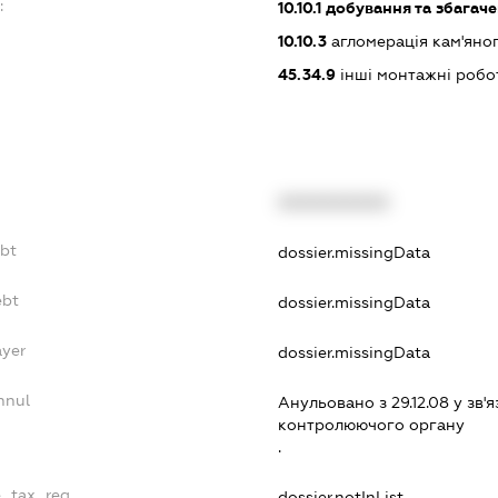
:
10.10.1
добування та збагаче
10.10.3
агломерація кам'яног
45.34.9
інші монтажні робо
XXXXXXXXXX
ebt
dossier.missingData
ebt
dossier.missingData
ayer
dossier.missingData
nnul
Анульовано з 29.12.08 у зв'я
контролюючого органу
.
e_tax_reg
dossier.notInList