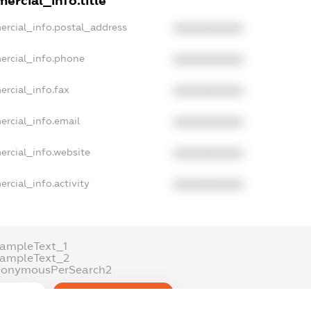
ercial_info.title
ercial_info.postal_address
XXXXXXXXXX
ercial_info.phone
XXXXXXXXXX
ercial_info.fax
XXXXXXXXXX
ercial_info.email
XXXXXXXXXX
ercial_info.website
XXXXXXXXXX
rcial_info.activity
XXXXXXXXXX
ampleText_1
xampleText_2
nonymousPerSearch2
DETAILS
FREEMIUM.REGISTER