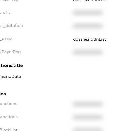
rofit
XXXXXXXXXX
et_dotation
XXXXXXXXXX
_akciz
dossier.notInList
axPayerReg
XXXXXXXXXX
tions.title
ions.noData
ons
Sanctions
XXXXXXXXXX
Sanctions
XXXXXXXXXX
BlackList
XXXXXXXXXX