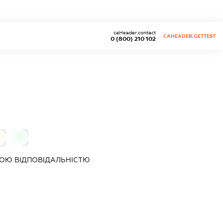
caHeader.contact
CAHEADER.GETTEST
0 (800) 210 102
0
0
ОЮ ВІДПОВІДАЛЬНІСТЮ