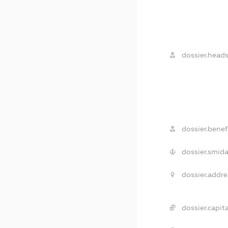
dossier.heads
dossier.benefi
dossier.smida
dossier.addre
dossier.capita