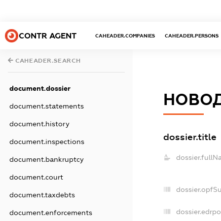
CONTR AGENT
CAHEADER.COMPANIES
CAHEADER.PERSONS
CAHEADER.SEARCH
document.dossier
НОВО
document.statements
document.history
dossier.title
document.inspections
dossier.fullN
document.bankruptcy
document.court
dossier.opfS
document.taxdebts
dossier.edrpo
document.enforcements