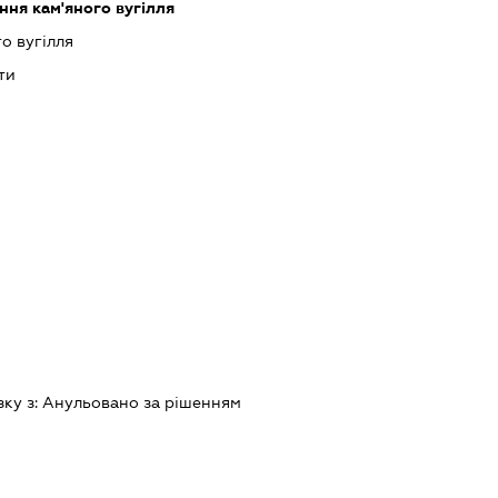
ння кам'яного вугілля
о вугілля
ти
зку з:
Анульовано за рiшенням