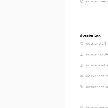
dossier.kveds
dossier.tax
dossier.staff
dossier.taxD
dossier.esvD
dossier.ndsP
dossier.ndsA
dossier.singl