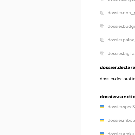
dossier.non_p
dossier.budg
dossier.palne
dossier.bigT
dossier.declara
dossier.declarat
dossier.sancti
dossier.spec
dossier.rnbo
dossier.amku