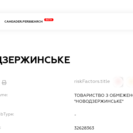
BETA
CAHEADER.PERSSEARCH
ДЗЕРЖИНСЬКЕ
riskFactors.title
0
ame:
ТОВАРИСТВО З ОБМЕЖЕН
"НОВОДЗЕРЖИНСЬКЕ"
ubType:
-
:
32628363