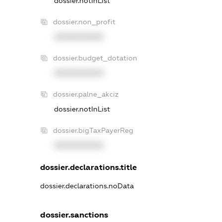
dossier.notInList
dossier.non_profit
XXXXXXXXXX
dossier.budget_dotation
XXXXXXXXXX
dossier.palne_akciz
dossier.notInList
dossier.bigTaxPayerReg
XXXXXXXXXX
dossier.declarations.title
dossier.declarations.noData
dossier.sanctions