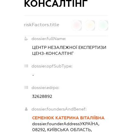
КОНСАЛТІНГ
riskFactors.title
0
0
0
dossier.fullName:
ЦЕНТР НЕЗАЛЕЖНОЇ ЕКСПЕРТИЗИ
ЦЕНЗ-КОНСАЛТІНГ
dossier.opfSubType:
-
dossier.edrpo:
32628892
dossier.foundersAndBenef:
СЕМЕНЮК КАТЕРИНА ВІТАЛІЇВНА
dossier.founderAddress
УКРАЇНА,
08292, КИЇВСЬКА ОБЛАСТЬ,