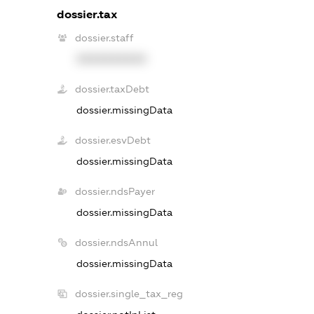
dossier.tax
dossier.staff
XXXXXXXXXX
dossier.taxDebt
dossier.missingData
dossier.esvDebt
dossier.missingData
dossier.ndsPayer
dossier.missingData
dossier.ndsAnnul
dossier.missingData
dossier.single_tax_reg