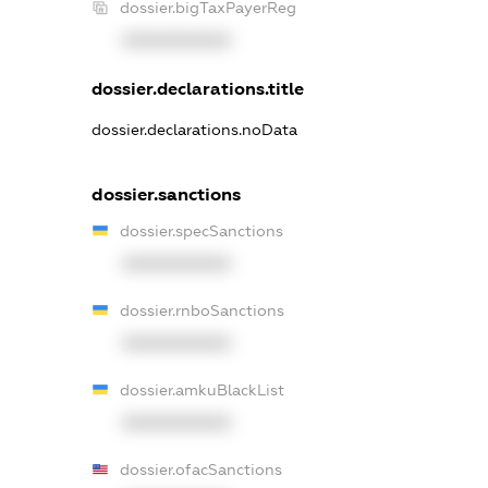
dossier.bigTaxPayerReg
XXXXXXXXXX
dossier.declarations.title
dossier.declarations.noData
dossier.sanctions
dossier.specSanctions
XXXXXXXXXX
dossier.rnboSanctions
XXXXXXXXXX
dossier.amkuBlackList
XXXXXXXXXX
dossier.ofacSanctions