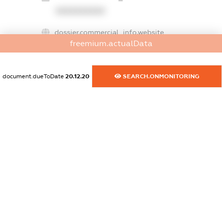
XXXXXXXXXX
dossier.commercial_info.website
freemium.actualData
XXXXXXXXXX
dossier.commercial_info.activity
document.dueToDate
20.12.20
SEARCH.ONMONITORING
XXXXXXXXXX
freemium.exampleText_1
freemium.exampleText_2
freemium.anonymousPerSearch2
FREEMIUM.DETAILS
FREEMIUM.REGISTER