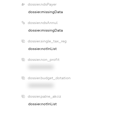
dossier.ndsPayer
dossier.missingData
dossier.ndsAnnul
dossier.missingData
dossier.single_tax_reg
dossier.notInList
dossier.non_profit
XXXXXXXXXX
dossier.budget_dotation
XXXXXXXXXX
dossier.palne_akciz
dossier.notInList