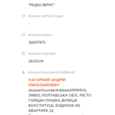
"РАДІО ВІРУС"
dossier.opfSubType:
-
dossier.edrpo:
32637975
dossier.regDate:
26.05.04
dossier.foundersAndBenef:
НАГОРНИЙ АНДРІЙ
МИКОЛАЙОВИЧ
dossier.founderAddress
УКРАЇНА,
39800, ПОЛТАВСЬКА ОБЛ., МІСТО
ГОРІШНІ ПЛАВНІ, ВУЛИЦЯ
КОНСТИТУЦІЇ, БУДИНОК 40,
КВАРТИРА 52