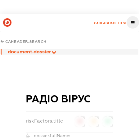
CAHEADER.GETTEST
CAHEADER.SEARCH
document.dossier
РАДІО ВІРУС
riskFactors.title
0
0
0
dossier.fullName: