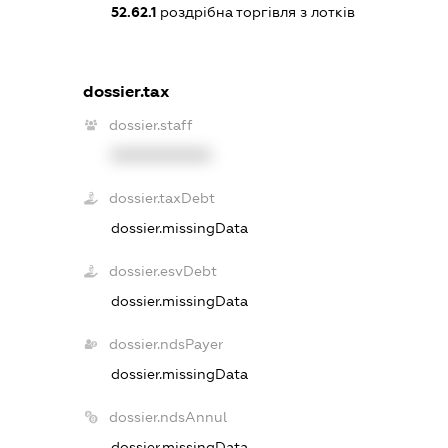
52.62.1
роздрібна торгівля з лотків
dossier.tax
dossier.staff
XXXXXXXXXX
dossier.taxDebt
dossier.missingData
dossier.esvDebt
dossier.missingData
dossier.ndsPayer
dossier.missingData
dossier.ndsAnnul
dossier.missingData