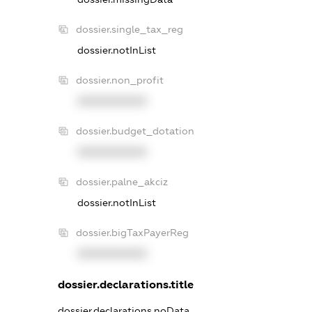
dossier.single_tax_reg
dossier.notInList
dossier.non_profit
XXXXXXXXXX
dossier.budget_dotation
XXXXXXXXXX
dossier.palne_akciz
dossier.notInList
dossier.bigTaxPayerReg
XXXXXXXXXX
dossier.declarations.title
dossier.declarations.noData