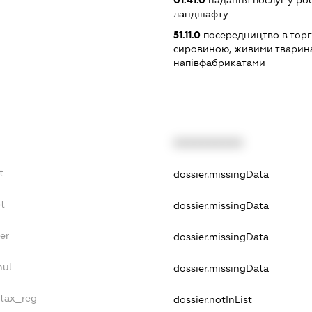
01.41.0
надання послуг у ро
ландшафту
51.11.0
посередництво в торг
сировиною, живими тварин
напівфабрикатами
XXXXXXXXXX
t
dossier.missingData
t
dossier.missingData
er
dossier.missingData
nul
dossier.missingData
_tax_reg
dossier.notInList