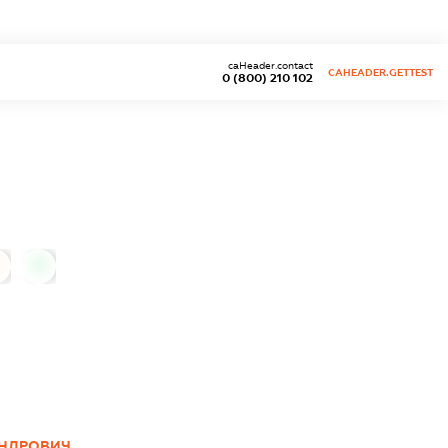
caHeader.contact
CAHEADER.GETTEST
0 (800) 210 102
0
АНДРОВИЧ