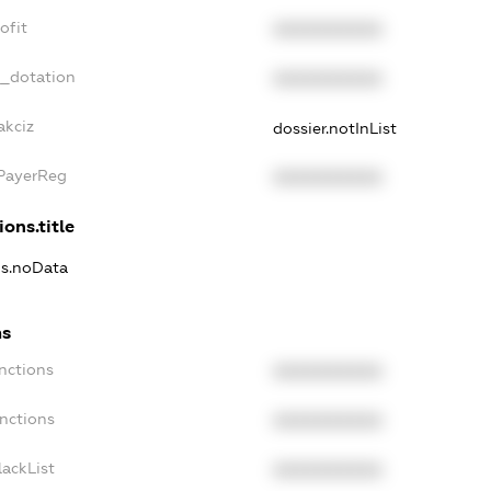
ofit
XXXXXXXXXX
t_dotation
XXXXXXXXXX
akciz
dossier.notInList
xPayerReg
XXXXXXXXXX
ions.title
ns.noData
ns
nctions
XXXXXXXXXX
nctions
XXXXXXXXXX
ackList
XXXXXXXXXX