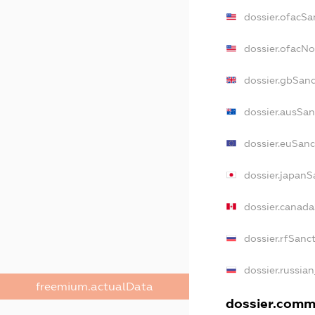
dossier.ofacSa
dossier.ofacN
dossier.gbSanc
dossier.ausSan
dossier.euSanc
dossier.japanS
dossier.canad
dossier.rfSanc
dossier.russian
freemium.actualData
dossier.comme