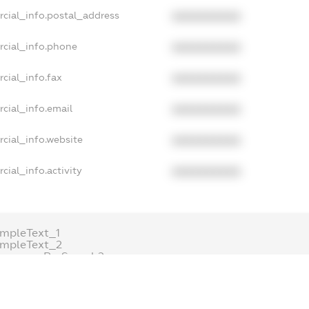
cial_info.postal_address
XXXXXXXXXX
rcial_info.phone
XXXXXXXXXX
cial_info.fax
XXXXXXXXXX
cial_info.email
XXXXXXXXXX
cial_info.website
XXXXXXXXXX
cial_info.activity
XXXXXXXXXX
mpleText_1
ampleText_2
onymousPerSearch2
ETAILS
FREEMIUM.REGISTER