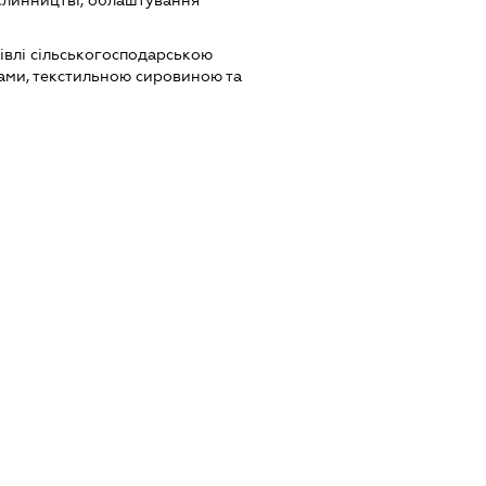
слинництві; облаштування
івлі сільськогосподарською
ами, текстильною сировиною та