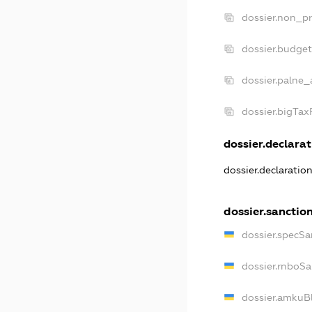
dossier.non_pr
dossier.budge
dossier.palne_
dossier.bigTa
dossier.declarat
dossier.declaratio
dossier.sanctio
dossier.specSa
dossier.rnboSa
dossier.amkuBl