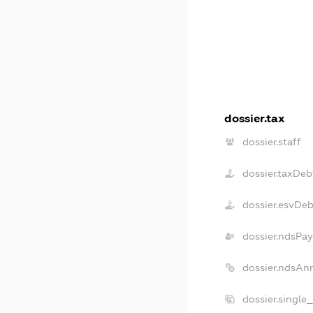
dossier.tax
dossier.staff
dossier.taxDeb
dossier.esvDeb
dossier.ndsPay
dossier.ndsAn
dossier.single