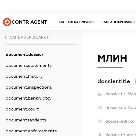
CONTR AGENT
CAHEADER.COMPANIES
CAHEADER.PERSONS
CAHEADER.SEARCH
document.dossier
МЛИН
document.statements
document.history
dossier.title
document.inspections
dossier.fullNa
document.bankruptcy
dossier.opfSu
document.court
document.taxdebts
dossier.edrpo:
document.enforcements
dossier.found