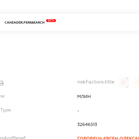
BETA
CAHEADER.PERSSEARCH
riskFactors.title
0
0
me:
МЛИН
bType:
-
32646513
ersAndBenef:
ГОРОБЕЦЬ ЄВГЕН ОЛЕКС