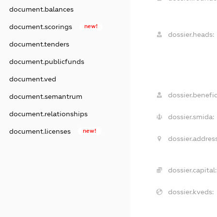
document.balances
document.scorings
new!
dossier.heads:
document.tenders
document.publicfunds
document.ved
dossier.benefic
document.semantrum
document.relationships
dossier.smida:
document.licenses
new!
dossier.address
dossier.capital:
dossier.kveds: