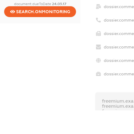
document.dueToDate
24.03.17
dossier.commer
SEARCH.ONMONITORING
dossier.comme
dossier.commer
dossier.commer
dossier.commer
dossier.commer
freemium.exa
freemium.ex
freemium.an
FREEMIUM.D