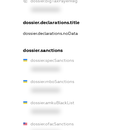
dossier.bigTaxPayerReg
XXXXXXXXXX
dossier.declarations.title
dossier.declarations.noData
dossier.sanctions
dossier.specSanctions
XXXXXXXXXX
dossier.rnboSanctions
XXXXXXXXXX
dossier.amkuBlackList
XXXXXXXXXX
dossier.ofacSanctions