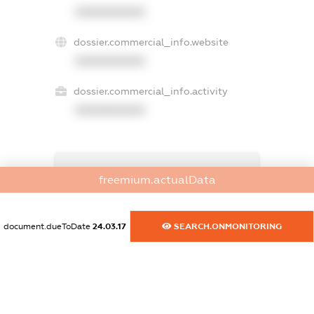
XXXXXXXXXX
dossier.commercial_info.website
XXXXXXXXXX
dossier.commercial_info.activity
XXXXXXXXXX
freemium.exampleText_1
freemium.actualData
freemium.exampleText_2
freemium.anonymousPerSearch2
FREEMIUM.DETAILS
document.dueToDate
24.03.17
SEARCH.ONMONITORING
FREEMIUM.REGISTER