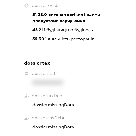
dossier.kveds:
51.38.0
оптова торгівля іншими
продуктами харчування
45.21.1
будівництво будівель
55.30.1
діяльність ресторанів
dossier.tax
dossier.staff
XXXXXXXXXX
dossier.taxDebt
dossier.missingData
dossier.esvDebt
dossier.missingData