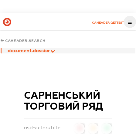
CAHEADER.GETTEST
CAHEADER.SEARCH
document.dossier
САРНЕНСЬКИЙ
ТОРГОВИЙ РЯД
riskFactors.title
0
0
0