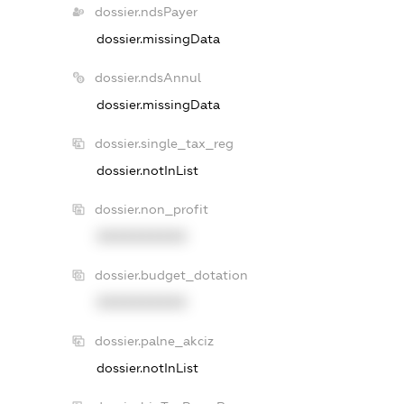
dossier.ndsPayer
dossier.missingData
dossier.ndsAnnul
dossier.missingData
dossier.single_tax_reg
dossier.notInList
dossier.non_profit
XXXXXXXXXX
dossier.budget_dotation
XXXXXXXXXX
dossier.palne_akciz
dossier.notInList