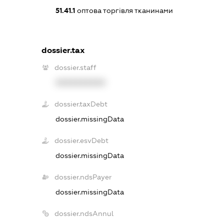
51.41.1
оптова торгівля тканинами
dossier.tax
dossier.staff
XXXXXXXXXX
dossier.taxDebt
dossier.missingData
dossier.esvDebt
dossier.missingData
dossier.ndsPayer
dossier.missingData
dossier.ndsAnnul