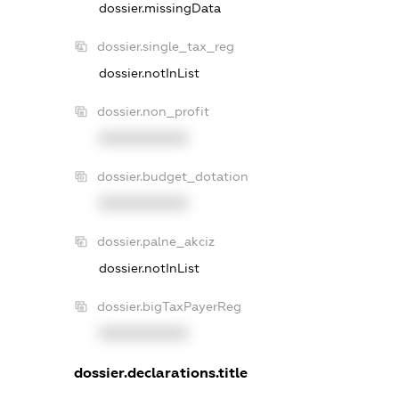
dossier.missingData
dossier.single_tax_reg
dossier.notInList
dossier.non_profit
XXXXXXXXXX
dossier.budget_dotation
XXXXXXXXXX
dossier.palne_akciz
dossier.notInList
dossier.bigTaxPayerReg
XXXXXXXXXX
dossier.declarations.title