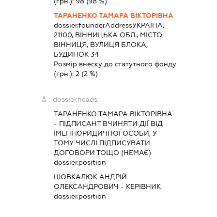
(грн.):
98
(98 %)
ТАРАНЕНКО ТАМАРА ВІКТОРІВНА
dossier.founderAddress
УКРАЇНА,
21100, ВІННИЦЬКА ОБЛ., МІСТО
ВІННИЦЯ, ВУЛИЦЯ БЛОКА,
БУДИНОК 34
Розмір внеску до статутного фонду
(грн.):
2
(2 %)
dossier.heads:
ТАРАНЕНКО ТАМАРА ВІКТОРІВНА
-
ПІДПИСАНТ
ВЧИНЯТИ ДІЇ ВІД
ІМЕНІ ЮРИДИЧНОЇ ОСОБИ, У
ТОМУ ЧИСЛІ ПІДПИСУВАТИ
ДОГОВОРИ ТОЩО (НЕМАЄ)
dossier.position -
ШОВКАЛЮК АНДРІЙ
ОЛЕКСАНДРОВИЧ
-
КЕРІВНИК
dossier.position -