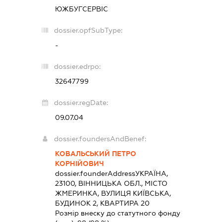
ЮЖБУГСЕРВІС
dossier.opfSubType:
-
dossier.edrpo:
32647799
dossier.regDate:
09.07.04
dossier.foundersAndBenef:
КОВАЛЬСЬКИЙ ПЕТРО
КОРНІЙОВИЧ
dossier.founderAddress
УКРАЇНА,
23100, ВІННИЦЬКА ОБЛ., МІСТО
ЖМЕРИНКА, ВУЛИЦЯ КИЇВСЬКА,
БУДИНОК 2, КВАРТИРА 20
Розмір внеску до статутного фонду