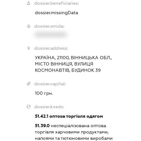
dossier.beneficiaries:
dossier.missingData
dossier.smida:
XXXXXXXXXX
dossier.address:
УКРАЇНА, 21100, ВІННИЦЬКА ОБЛ.,
МІСТО ВІННИЦЯ, ВУЛИЦЯ
КОСМОНАВТІВ, БУДИНОК 39
dossier.capital:
100 грн.
dossier.kveds:
51.42.1
оптова торгівля одягом
51.39.0
неспеціалізована оптова
торгівля харчовими продуктами,
напоями та тютюновими виробами