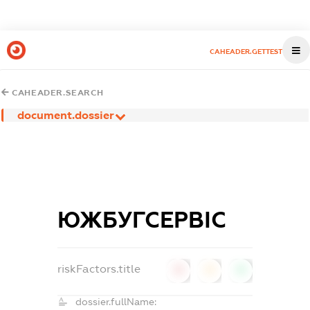
CAHEADER.GETTEST
CAHEADER.SEARCH
document.dossier
ЮЖБУГСЕРВІС
riskFactors.title
0
0
0
dossier.fullName: