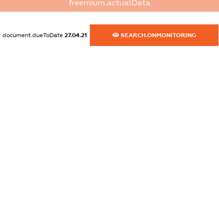
freemium.actualData
dossier.commercial_info.activity
XXXXXXXXXX
document.dueToDate
27.04.21
SEARCH.ONMONITORING
freemium.exampleText_1
freemium.exampleText_2
freemium.anonymousPerSearch2
FREEMIUM.DETAILS
FREEMIUM.REGISTER