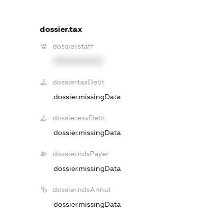
dossier.tax
dossier.staff
XXXXXXXXXX
dossier.taxDebt
dossier.missingData
dossier.esvDebt
dossier.missingData
dossier.ndsPayer
dossier.missingData
dossier.ndsAnnul
dossier.missingData