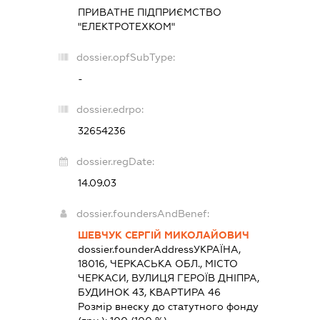
ПРИВАТНЕ ПІДПРИЄМСТВО
"ЕЛЕКТРОТЕХКОМ"
dossier.opfSubType:
-
dossier.edrpo:
32654236
dossier.regDate:
14.09.03
dossier.foundersAndBenef:
ШЕВЧУК СЕРГІЙ МИКОЛАЙОВИЧ
dossier.founderAddress
УКРАЇНА,
18016, ЧЕРКАСЬКА ОБЛ., МІСТО
ЧЕРКАСИ, ВУЛИЦЯ ГЕРОЇВ ДНІПРА,
БУДИНОК 43, КВАРТИРА 46
Розмір внеску до статутного фонду