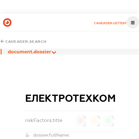
CAHEADER.GETTEST
CAHEADER.SEARCH
document.dossier
ЕЛЕКТРОТЕХКОМ
riskFactors.title
0
0
0
dossier.fullName: