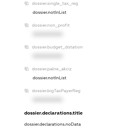
dossier.single_tax_reg
dossier.notInList
dossier.non_profit
XXXXXXXXXX
dossier.budget_dotation
XXXXXXXXXX
dossier.palne_akciz
dossier.notInList
dossier.bigTaxPayerReg
XXXXXXXXXX
dossier.declarations.title
dossier.declarations.noData