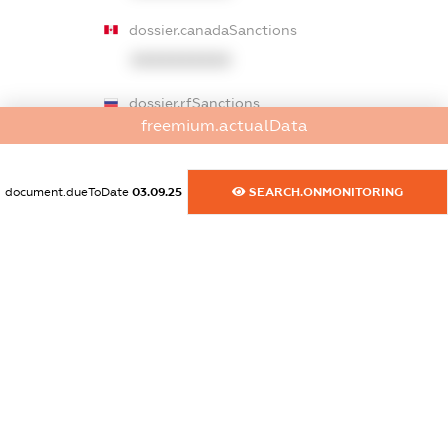
dossier.canadaSanctions
XXXXXXXXXX
dossier.rfSanctions
freemium.actualData
XXXXXXXXXX
dossier.russian_reg_title
document.dueToDate
03.09.25
SEARCH.ONMONITORING
XXXXXXXXXX
dossier.commercial_info.title
dossier.commercial_info.postal_address
XXXXXXXXXX
dossier.commercial_info.phone
XXXXXXXXXX
dossier.commercial_info.fax