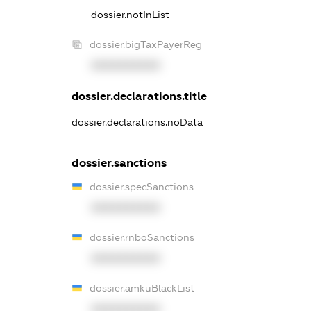
dossier.notInList
dossier.bigTaxPayerReg
XXXXXXXXXX
dossier.declarations.title
dossier.declarations.noData
dossier.sanctions
dossier.specSanctions
XXXXXXXXXX
dossier.rnboSanctions
XXXXXXXXXX
dossier.amkuBlackList
XXXXXXXXXX