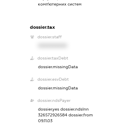
комп'ютерних систем
dossier.tax
dossier.staff
XXXXXXXXXX
dossier.taxDebt
dossier.missingData
dossier.esvDebt
dossier.missingData
dossier.ndsPayer
dossier.yes
dossier.ndsInn
326572926584
dossier.from
09.11.03