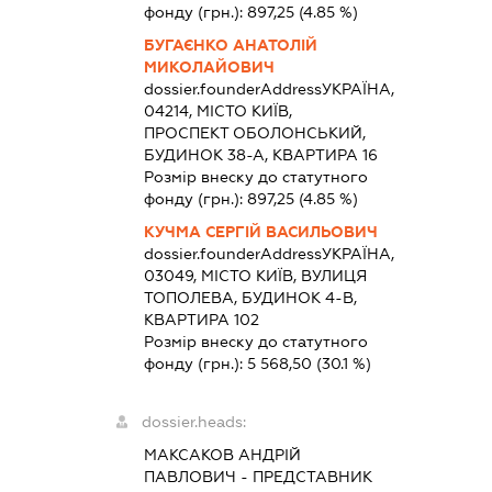
фонду (грн.):
897,25
(4.85 %)
БУГАЄНКО АНАТОЛІЙ
МИКОЛАЙОВИЧ
dossier.founderAddress
УКРАЇНА,
04214, МІСТО КИЇВ,
ПРОСПЕКТ ОБОЛОНСЬКИЙ,
БУДИНОК 38-А, КВАРТИРА 16
Розмір внеску до статутного
фонду (грн.):
897,25
(4.85 %)
КУЧМА СЕРГІЙ ВАСИЛЬОВИЧ
dossier.founderAddress
УКРАЇНА,
03049, МІСТО КИЇВ, ВУЛИЦЯ
ТОПОЛЕВА, БУДИНОК 4-В,
КВАРТИРА 102
Розмір внеску до статутного
фонду (грн.):
5 568,50
(30.1 %)
dossier.heads:
МАКСАКОВ АНДРІЙ
ПАВЛОВИЧ
-
ПРЕДСТАВНИК