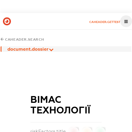
CAHEADER.GETTEST
CAHEADER.SEARCH
document.dossier
ВІМАС
ТЕХНОЛОГІЇ
riskFactors.title
0
0
0