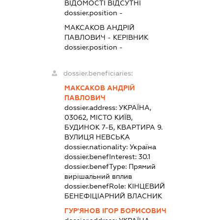
ВІДОМОСТІ ВІДСУТНІ
dossier.position -
МАКСАКОВ АНДРІЙ
ПАВЛОВИЧ
-
КЕРІВНИК
dossier.position -
dossier.beneficiaries:
МАКСАКОВ АНДРІЙ
ПАВЛОВИЧ
dossier.address:
УКРАЇНА,
03062, МІСТО КИЇВ,
БУДИНОК 7-Б, КВАРТИРА 9.
ВУЛИЦЯ НЕВСЬКА
dossier.nationality:
Україна
dossier.benefInterest:
30.1
dossier.benefType:
Прямий
вирішальний вплив
dossier.benefRole:
КІНЦЕВИЙ
БЕНЕФІЦІАРНИЙ ВЛАСНИК
ГУР'ЯНОВ ІГОР БОРИСОВИЧ