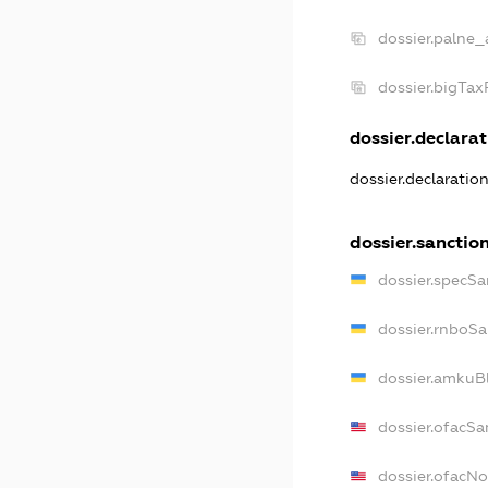
dossier.palne_
dossier.bigTa
dossier.declarat
dossier.declaratio
dossier.sanctio
dossier.specSa
dossier.rnboSa
dossier.amkuBl
dossier.ofacSa
dossier.ofacN