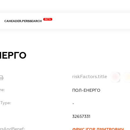
BETA
CAHEADER.PERSSEARCH
НЕРГО
riskFactors.title
0
0
me:
ПОЛ-ЕНЕРГО
bType:
-
32657331
ersAndBenef:
ФРИС ІГОР ДМИТРОВИЧ