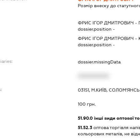
Розмір внеску до статутног
ФРИС ІГОР ДМИТРОВИЧ
-
dossier.position -
ФРИС ІГОР ДМИТРОВИЧ
-
dossier.position -
iaries:
dossier.missingData
XXXXXXXXXX
:
03151, М.КИЇВ, СОЛОМ'ЯН
100 грн.
51.90.0
інші види оптової то
51.52.3
оптова торгівля напі
кольорових металів, не від