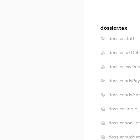
dossier.tax
dossier.staff
dossier.taxDeb
dossier.esvDeb
dossier.ndsPay
dossier.ndsAn
dossier.single
dossier.non_pr
dossier.budge