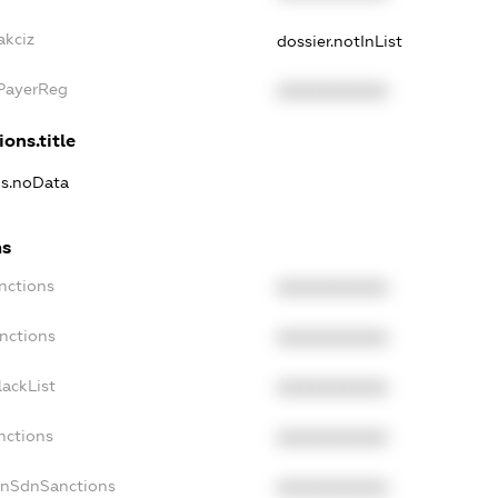
akciz
dossier.notInList
xPayerReg
XXXXXXXXXX
ions.title
ns.noData
ns
nctions
XXXXXXXXXX
nctions
XXXXXXXXXX
ackList
XXXXXXXXXX
nctions
XXXXXXXXXX
onSdnSanctions
XXXXXXXXXX