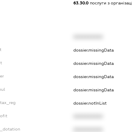
63.30.0
послуги з організац
XXXXXXXXXX
t
dossier.missingData
t
dossier.missingData
er
dossier.missingData
nul
dossier.missingData
_tax_reg
dossier.notInList
ofit
XXXXXXXXXX
t_dotation
XXXXXXXXXX