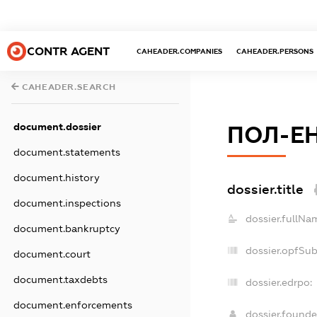
CONTR AGENT
CAHEADER.COMPANIES
CAHEADER.PERSONS
CAHEADER.SEARCH
document.dossier
ПОЛ-Е
document.statements
document.history
dossier.title
document.inspections
dossier.fullNa
document.bankruptcy
dossier.opfSu
document.court
document.taxdebts
dossier.edrpo:
document.enforcements
dossier.found