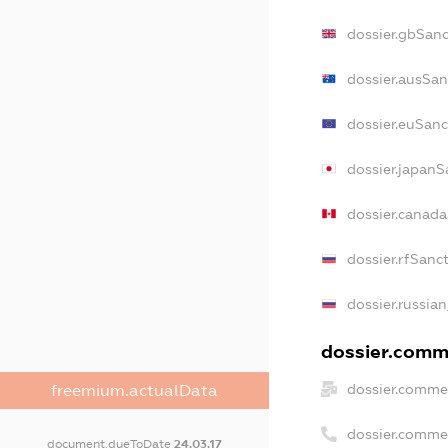
dossier.gbSanc
dossier.ausSan
dossier.euSanc
dossier.japanS
dossier.canad
dossier.rfSanc
dossier.russian
dossier.comme
dossier.commer
freemium.actualData
dossier.comme
document.dueToDate
24.03.17