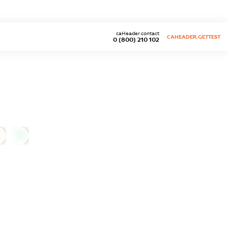
caHeader.contact
CAHEADER.GETTEST
0 (800) 210 102
0