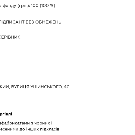
о фонду (грн.):
100
(100 %)
ПІДПИСАНТ
БЕЗ ОБМЕЖЕНЬ
КЕРІВНИК
СЬКИЙ, ВУЛИЦЯ УШИНСЬКОГО, 40
ргівлі
вфабрикатами з чорних і
несеними до інших підкласів