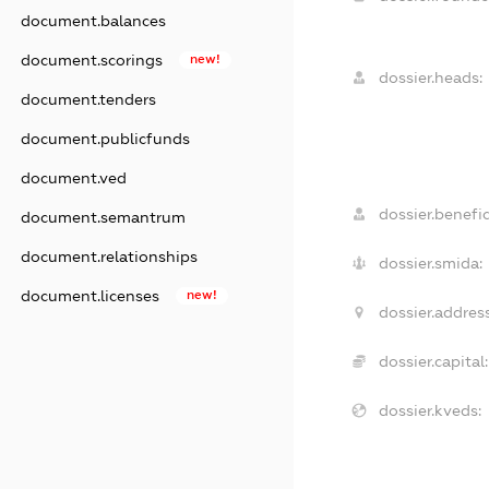
document.balances
document.scorings
new!
dossier.heads:
document.tenders
document.publicfunds
document.ved
dossier.benefic
document.semantrum
document.relationships
dossier.smida:
document.licenses
new!
dossier.address
dossier.capital:
dossier.kveds: