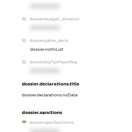
XXXXXXXXXX
dossier.budget_dotation
XXXXXXXXXX
dossier.palne_akciz
dossier.notInList
dossier.bigTaxPayerReg
XXXXXXXXXX
dossier.declarations.title
dossier.declarations.noData
dossier.sanctions
dossier.specSanctions
XXXXXXXXXX