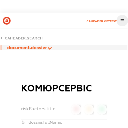
CAHEADER.GETTEST
CAHEADER.SEARCH
document.dossier
КОМЮРСЕРВІС
riskFactors.title
0
0
0
dossier.fullName: