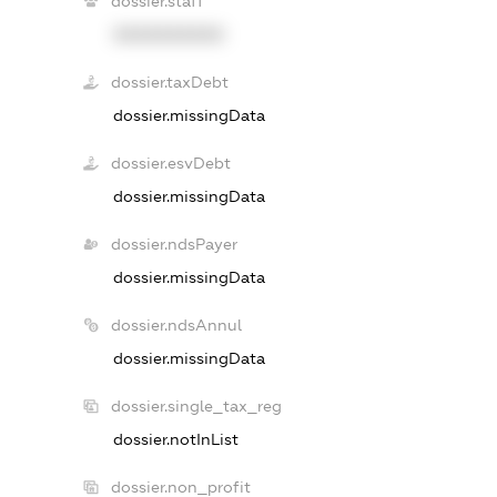
dossier.staff
XXXXXXXXXX
dossier.taxDebt
dossier.missingData
dossier.esvDebt
dossier.missingData
dossier.ndsPayer
dossier.missingData
dossier.ndsAnnul
dossier.missingData
dossier.single_tax_reg
dossier.notInList
dossier.non_profit