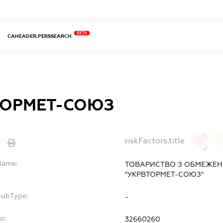
BETA
CAHEADER.PERSSEARCH
ТОРМЕТ-СОЮЗ
riskFactors.title
0
lName:
ТОВАРИСТВО З ОБМЕЖЕН
"УКРВТОРМЕТ-СОЮЗ"
SubType:
-
o:
32660260