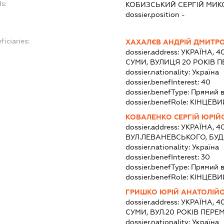
s:
КОБИЗСЬКИЙ СЕРГІЙ МИ
dossier.position -
ficiaries:
ХАХАЛЄВ АНДРІЙ ДМИТР
dossier.address:
УКРАЇНА, 4
СУМИ, ВУЛИЦЯ 20 РОКІВ П
dossier.nationality:
Україна
dossier.benefInterest:
40
dossier.benefType:
Прямий в
dossier.benefRole:
КІНЦЕВИ
КОВАЛЕНКО СЕРГІЙ ЮРІЙ
dossier.address:
УКРАЇНА, 4
ВУЛ.ЛЕВАНЕВСЬКОГО, БУД
dossier.nationality:
Україна
dossier.benefInterest:
30
dossier.benefType:
Прямий в
dossier.benefRole:
КІНЦЕВИ
ГРИШКО ЮРІЙ АНАТОЛІЙ
dossier.address:
УКРАЇНА, 4
СУМИ, ВУЛ.20 РОКІВ ПЕРЕ
dossier.nationality:
Україна