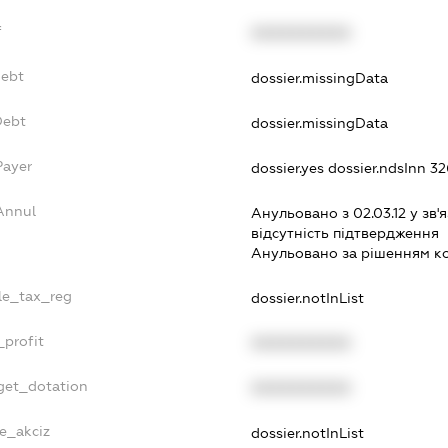
f
XXXXXXXXXX
Debt
dossier.missingData
Debt
dossier.missingData
Payer
dossier.yes
dossier.ndsInn 3
Annul
Анульовано з 02.03.12 у зв'я
вiдсутнiсть пiдтвердження
Анульовано за рiшенням к
gle_tax_reg
dossier.notInList
_profit
XXXXXXXXXX
get_dotation
XXXXXXXXXX
ne_akciz
dossier.notInList