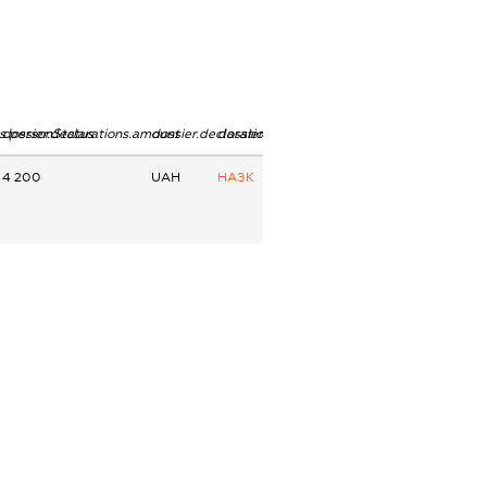
ns.personStatus
dossier.declarations.amount
dossier.declarations.currency
dossier.declarations.source
4 200
UAH
НАЗК