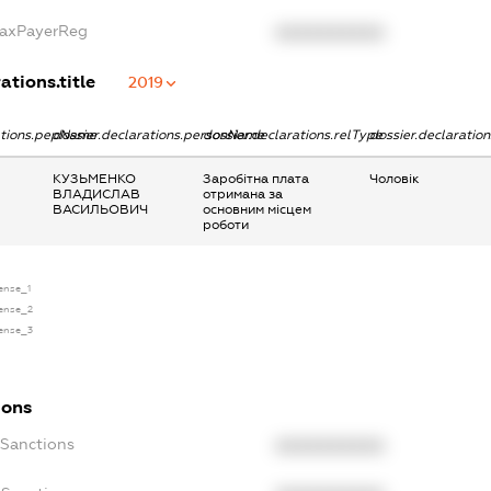
TaxPayerReg
XXXXXXXXXX
ations.title
2019
ations.pepName
dossier.declarations.personName
dossier.declarations.relType
dossier.declaratio
КУЗЬМЕНКО
Заробітна плата
Чоловік
ВЛАДИСЛАВ
отримана за
ВАСИЛЬОВИЧ
основним місцем
роботи
cense_1
cense_2
cense_3
ions
cSanctions
XXXXXXXXXX