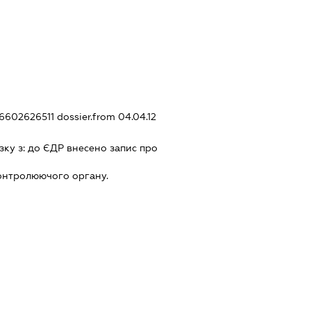
26602626511
dossier.from 04.04.12
зку з:
до ЄДР внесено запис про
онтролюючого органу.