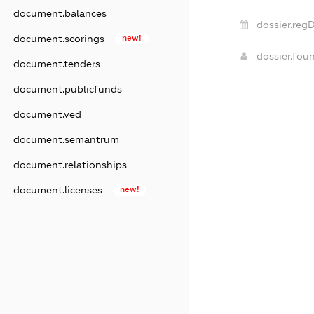
document.balances
dossier.regD
document.scorings
new!
dossier.fou
document.tenders
document.publicfunds
document.ved
document.semantrum
document.relationships
document.licenses
new!