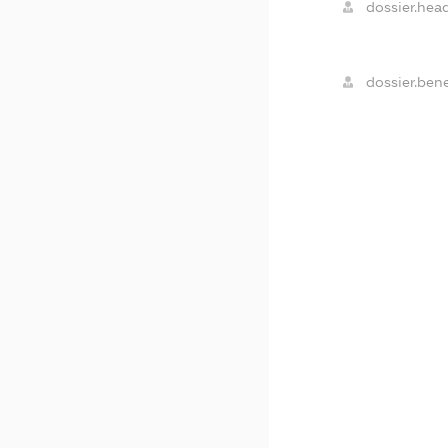
dossier.head
dossier.bene