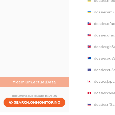
dossier.rnb
dossier.amk
dossier.ofa
dossier.of
dossier.gbS
dossier.aus
dossier.euS
dossier.jap
freemium.actualData
dossier.can
document.dueToDate
13.06.25
SEARCH.ONMONITORING
dossier.rfS