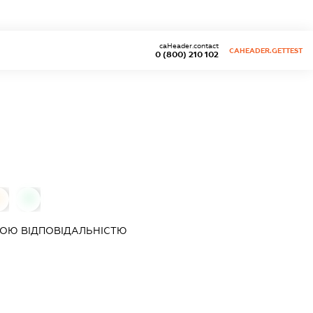
caHeader.contact
CAHEADER.GETTEST
0 (800) 210 102
0
0
ОЮ ВІДПОВІДАЛЬНІСТЮ