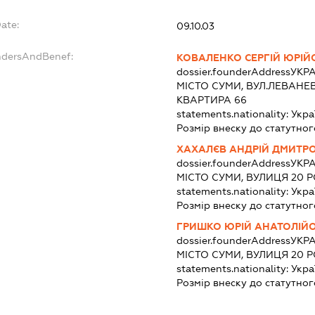
ate:
09.10.03
ndersAndBenef:
КОВАЛЕНКО СЕРГІЙ ЮРІЙ
dossier.founderAddress
УКРА
МІСТО СУМИ, ВУЛ.ЛЕВАНЕВ
КВАРТИРА 66
statements.nationality:
Укра
Розмір внеску до статутног
ХАХАЛЄВ АНДРІЙ ДМИТР
dossier.founderAddress
УКРА
МІСТО СУМИ, ВУЛИЦЯ 20 Р
statements.nationality:
Укра
Розмір внеску до статутног
ГРИШКО ЮРІЙ АНАТОЛІЙ
dossier.founderAddress
УКРА
МІСТО СУМИ, ВУЛИЦЯ 20 
statements.nationality:
Укра
Розмір внеску до статутног