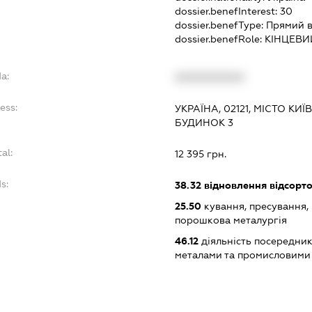
dossier.benefInterest:
30
dossier.benefType:
Прямий в
dossier.benefRole:
КІНЦЕВИ
a:
XXXXXXXXXX
ess:
УКРАЇНА, 02121, МІСТО КИ
БУДИНОК 3
al:
12 395 грн.
s:
38.32
відновлення відсорто
25.50
кування, пресування,
порошкова металургія
46.12
діяльність посередникі
металами та промисловими