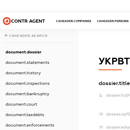
CONTR AGENT
CAHEADER.COMPANIES
CAHEADER.PERSONS
CAHEADER.SEARCH
document.dossier
УКРВ
document.statements
document.history
dossier.title
document.inspections
document.bankruptcy
dossier.ful
document.court
dossier.opf
document.taxdebts
document.enforcements
dossier.edrp