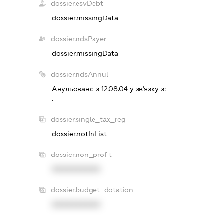
dossier.esvDebt
dossier.missingData
dossier.ndsPayer
dossier.missingData
dossier.ndsAnnul
Анульовано з 12.08.04 у зв'язку з:
.
dossier.single_tax_reg
dossier.notInList
dossier.non_profit
XXXXXXXXXX
dossier.budget_dotation
XXXXXXXXXX