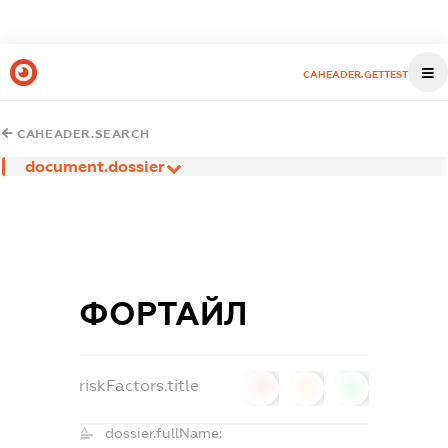
CAHEADER.GETTEST
CAHEADER.SEARCH
document.dossier
ФОРТАЙЛ
riskFactors.title
0
0
0
dossier.fullName: