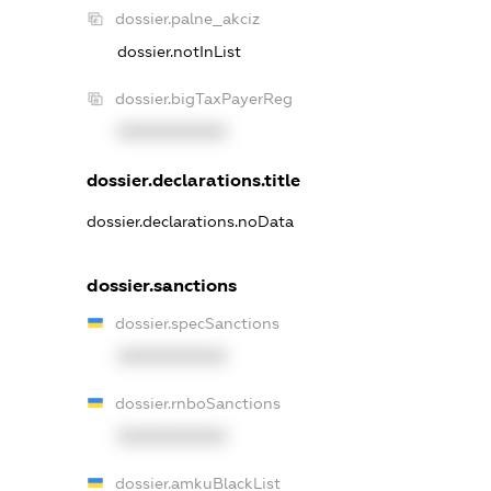
dossier.palne_akciz
dossier.notInList
dossier.bigTaxPayerReg
XXXXXXXXXX
dossier.declarations.title
dossier.declarations.noData
dossier.sanctions
dossier.specSanctions
XXXXXXXXXX
dossier.rnboSanctions
XXXXXXXXXX
dossier.amkuBlackList