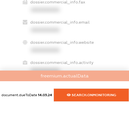
dossier.commercial_info.fax
XXXXXXXXXX
dossier.commercial_info.email
XXXXXXXXXX
dossier.commercial_info.website
XXXXXXXXXX
dossier.commercial_info.activity
XXXXXXXXXX
freemium.actualData
document.dueToDate
14.03.24
SEARCH.ONMONITORING
freemium.exampleText_1
freemium.exampleText_2
freemium.anonymousPerSearch2
FREEMIUM.DETAILS
FREEMIUM.REGISTER