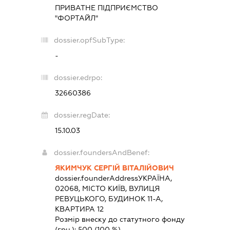
ПРИВАТНЕ ПІДПРИЄМСТВО
"ФОРТАЙЛ"
dossier.opfSubType:
-
dossier.edrpo:
32660386
dossier.regDate:
15.10.03
dossier.foundersAndBenef:
ЯКИМЧУК СЕРГІЙ ВІТАЛІЙОВИЧ
dossier.founderAddress
УКРАЇНА,
02068, МІСТО КИЇВ, ВУЛИЦЯ
РЕВУЦЬКОГО, БУДИНОК 11-А,
КВАРТИРА 12
Розмір внеску до статутного фонду
(грн.):
500
(100 %)