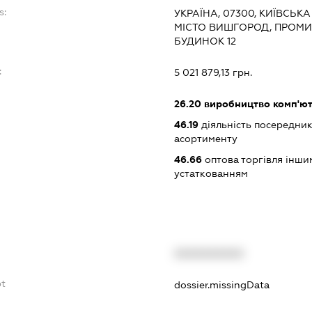
s:
УКРАЇНА, 07300, КИЇВСЬК
МІСТО ВИШГОРОД, ПРОМИ
БУДИНОК 12
:
5 021 879,13 грн.
26.20
виробництво комп'юте
46.19
діяльність посередник
асортименту
46.66
оптова торгівля інш
устаткованням
XXXXXXXXXX
bt
dossier.missingData