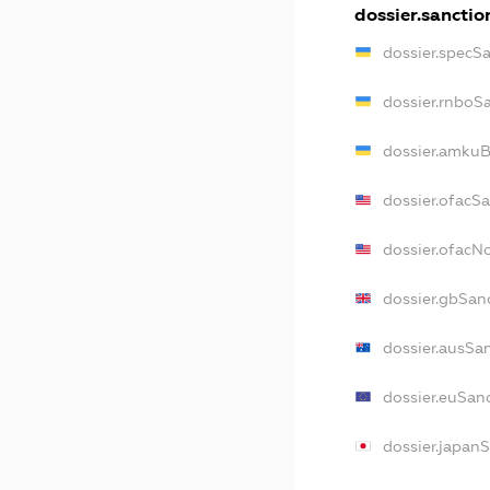
dossier.sanctio
dossier.specS
dossier.rnboS
dossier.amkuB
dossier.ofacS
dossier.ofac
dossier.gbSan
dossier.ausSa
dossier.euSan
dossier.japan