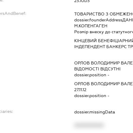
23.10.03
ersAndBenef:
ТОВАРИСТВО З ОБМЕЖЕНО
dossier.founderAddress
ДАНІ
М.КОПЕНГАГЕН
Розмір внеску до статутног
КІНЦЕВИЙ БЕНЕФІЦІАРНИЙ
ІНДЕПЕНДЕНТ БАНКЕРС ТР
ОРЛОВ ВОЛОДИМИР ВАЛЕ
ВІДОМОСТІ ВІДСУТНІ
dossier.position -
ОРЛОВ ВОЛОДИМИР ВАЛЕ
27.11.12
dossier.position -
iaries:
dossier.missingData
XXXXXXXXXX