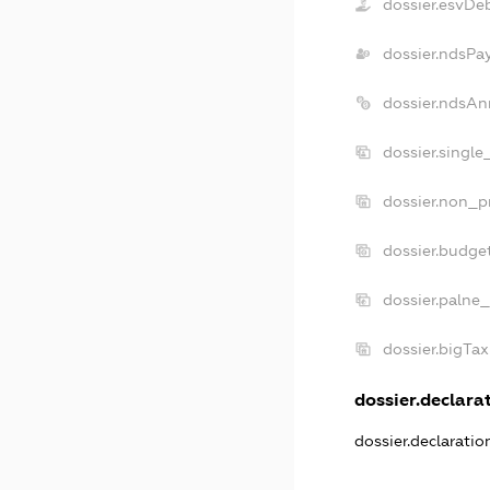
dossier.esvDe
dossier.ndsPa
dossier.ndsAn
dossier.singl
dossier.non_p
dossier.budge
dossier.palne_
dossier.bigTa
dossier.declarat
dossier.declarati