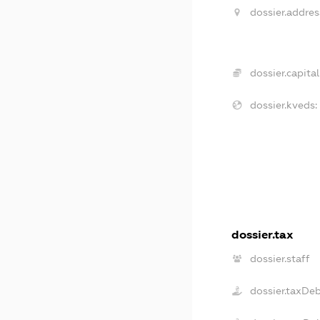
dossier.addres
dossier.capital
dossier.kveds:
dossier.tax
dossier.staff
dossier.taxDe