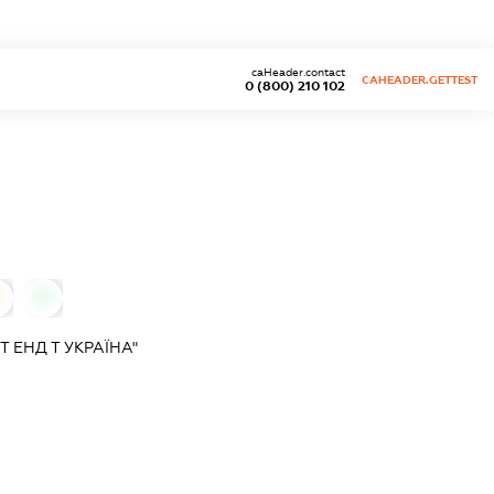
caHeader.contact
CAHEADER.GETTEST
0 (800) 210 102
0
 ЕНД Т УКРАЇНА"