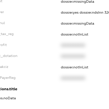
bt
dossier.missingData
yer
dossier.yes
dossier.ndsInn 
nul
dossier.missingData
e_tax_reg
dossier.notInList
rofit
XXXXXXXXXX
t_dotation
XXXXXXXXXX
akciz
dossier.notInList
xPayerReg
XXXXXXXXXX
ions.title
ons.noData