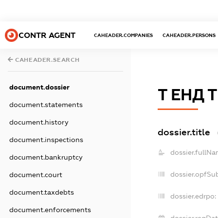
CONTR AGENT
CAHEADER.COMPANIES
CAHEADER.PERSONS
CAHEADER.SEARCH
document.dossier
Т ЕНД 
document.statements
document.history
dossier.title
document.inspections
dossier.fullNa
document.bankruptcy
dossier.opfSu
document.court
document.taxdebts
dossier.edrpo:
document.enforcements
dossier.regDat