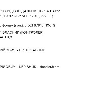
Ю ВІДПОВІДАЛЬНІСТЮ "T&T APS"
Я, ВУЛ.КОБМАГЕРГАДЕ, 2.5.1150,
о фонду (грн.):
5 021 879,13
(100 %)
 ВЛАСНИК (КОНТРОЛЕР) -
АСТ К/С
РІЙОВИЧ
-
ПРЕДСТАВНИК
РІЙОВИЧ
-
КЕРІВНИК
- dossier.from