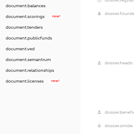
document.balances
dossier.found
document.scorings
new!
document.tenders
document.publicfunds
document.ved
document.semantrum
dossier.heads:
document.relationships
document.licenses
new!
dossier.benefic
dossier.smida: