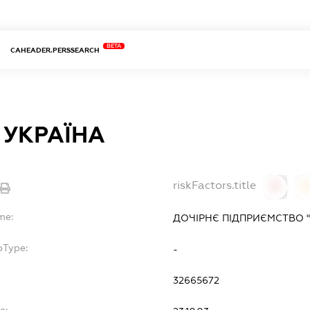
BETA
CAHEADER.PERSSEARCH
Т УКРАЇНА
riskFactors.title
0
0
me:
ДОЧІРНЄ ПІДПРИЄМСТВО "Т
bType:
-
32665672
e: