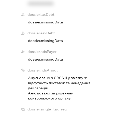
XXXXXXXXXX
dossier.taxDebt
dossier.missingData
dossier.esvDebt
dossier.missingData
dossier.ndsPayer
dossier.missingData
dossier.ndsAnnul
Анульовано з 09.06.11 у зв'язку з:
вiдсутнiсть поставок та ненадання
декларацiй
Анульовано за рiшенням
контролюючого органу.
dossier.single_tax_reg