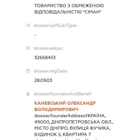
ТОВАРИСТВО З ОБМЕЖЕНОЮ
ВІДПОВІДАЛЬНІСТЮ "СІМАН"
dossier.opfSubType:
-
dossier.edrpo:
32668453
dossier.regDate:
28.09.03
dossier.foundersAndBenef:
КАНЕВСЬКИЙ ОЛЕКСАНДР
ВОЛОДИМИРОВИЧ
dossier.founderAddress
УКРАЇНА,
49000, ДНІПРОПЕТРОВСЬКА ОБЛ.,
МІСТО ДНІПРО, ВУЛИЦЯ ФУЧИКА,
БУДИНОК 5, КВАРТИРА 7