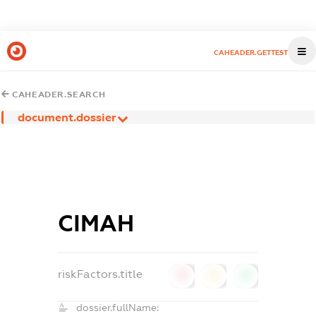
CAHEADER.GETTEST
CAHEADER.SEARCH
document.dossier
СІМАН
riskFactors.title
0
0
0
dossier.fullName: