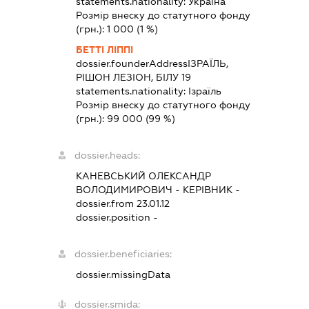
statements.nationality:
Україна
Розмір внеску до статутного фонду
(грн.):
1 000
(1 %)
БЕТТІ ЛІППІ
dossier.founderAddress
ІЗРАЇЛЬ,
РІШОН ЛЕЗІОН, БІЛУ 19
statements.nationality:
Ізраїль
Розмір внеску до статутного фонду
(грн.):
99 000
(99 %)
dossier.heads:
КАНЕВСЬКИЙ ОЛЕКСАНДР
ВОЛОДИМИРОВИЧ
-
КЕРІВНИК
-
dossier.from 23.01.12
dossier.position -
dossier.beneficiaries:
dossier.missingData
dossier.smida: