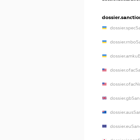
dossier.sanctio
dossier.specS
dossier.rnboS
dossier.amkuB
dossier.ofacS
dossier.ofac
dossier.gbSan
dossier.ausSa
dossier.euSan