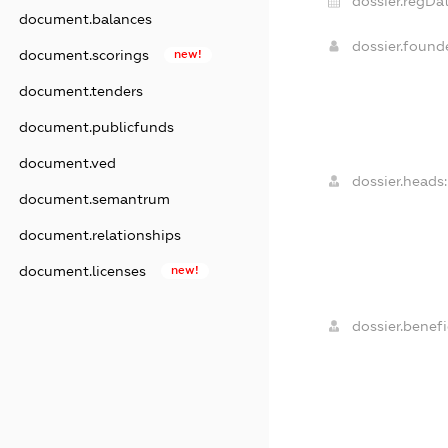
dossier.regDat
document.balances
dossier.foun
document.scorings
new!
document.tenders
document.publicfunds
document.ved
dossier.heads:
document.semantrum
document.relationships
document.licenses
new!
dossier.benefi