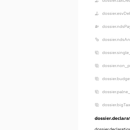
dossier.taxDe
dossier.esvDe
dossier.ndsPa
dossier.ndsAn
dossier.singl
dossier.non_p
dossier.budg
dossier.palne
dossier.bigTa
dossier.declarat
dossier.declarati