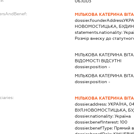
e:
06.10.03
dersAndBenef:
МІЛЬКОВА КАТЕРИНА ВІТА
dossier.founderAddress
УКРА
НОВОМОСТИЦЬКА, БУДИНОК
statements.nationality:
Укра
Розмір внеску до статутног
МІЛЬКОВА КАТЕРИНА ВІТА
ВІДОМОСТІ ВІДСУТНІ
dossier.position -
МІЛЬКОВА КАТЕРИНА ВІТА
dossier.position -
ciaries:
МІЛЬКОВА КАТЕРИНА ВІТА
dossier.address:
УКРАЇНА, 04
ВУЛ.НОВОМОСТИЦЬКА, БУД
dossier.nationality:
Україна
dossier.benefInterest:
100
dossier.benefType:
Прямий в