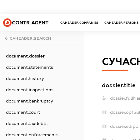
CONTR AGENT
CAHEADER.COMPANIES
CAHEADER.PERSONS
CAHEADER.SEARCH
document.dossier
СУЧАС
document.statements
document.history
dossier.title
document.inspections
dossier.fullN
document.bankruptcy
document.court
dossier.opfSu
document.taxdebts
dossier.edrpo:
document.enforcements