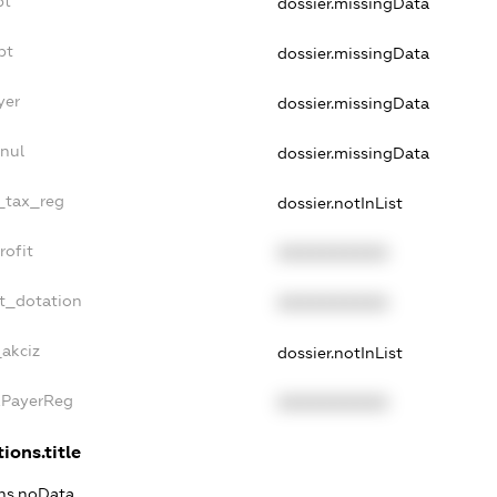
bt
dossier.missingData
bt
dossier.missingData
yer
dossier.missingData
nul
dossier.missingData
e_tax_reg
dossier.notInList
rofit
XXXXXXXXXX
et_dotation
XXXXXXXXXX
_akciz
dossier.notInList
xPayerReg
XXXXXXXXXX
ions.title
ons.noData