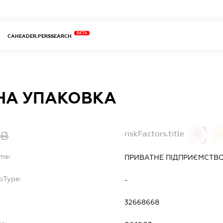
BETA
CAHEADER.PERSSEARCH
НА УПАКОВКА
riskFactors.title
0
ame:
ПРИВАТНЕ ПІДПРИЄМСТВО
bType:
-
32668668