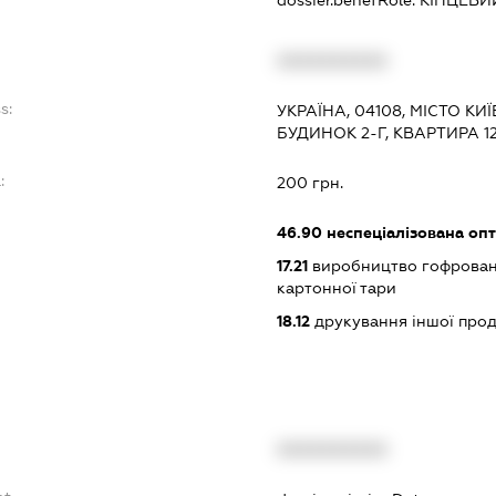
dossier.benefRole:
КІНЦЕВИ
XXXXXXXXXX
s:
УКРАЇНА, 04108, МІСТО К
БУДИНОК 2-Г, КВАРТИРА 12
:
200 грн.
46.90
неспеціалізована опт
17.21
виробництво гофрованог
картонної тари
18.12
друкування іншої прод
XXXXXXXXXX