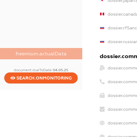
dossier.japan
dossier.canad
dossier.rfSan
dossier.russia
freemium.actualData
dossier.comme
dossier.comme
document.dueToDate
04.05.25
SEARCH.ONMONITORING
dossier.comme
dossier.comme
dossier.comme
dossier.comme
dossier.comme