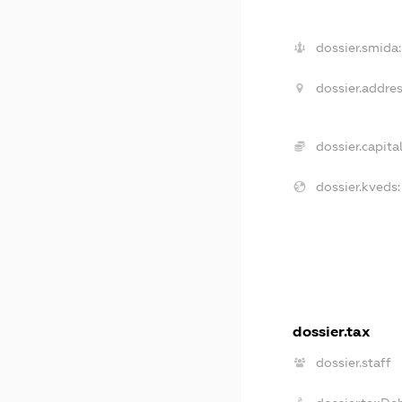
dossier.smida:
dossier.addres
dossier.capital
dossier.kveds:
dossier.tax
dossier.staff