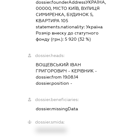
dossier.founderAddress
УКРАЇНА,
00000, МІСТО КИЇВ, ВУЛИЦЯ
СИМИРЕНКА, БУДИНОК 5,
КВАРТИРА 105
statements.nationality:
Україна
Розмір внеску до статутного
фонду (грн.):
5 920
(32 %)
dossier.heads:
ВОЩЕВСЬКИЙ ІВАН
ГРИГОРОВИЧ
-
КЕРІВНИК
-
dossier.from 19.08.14
dossier.position -
dossier.beneficiaries:
dossier.missingData
dossier.smida:
XXXXXXXXXX