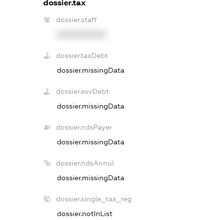
dossier.tax
dossier.staff
XXXXXXXXXX
dossier.taxDebt
dossier.missingData
dossier.esvDebt
dossier.missingData
dossier.ndsPayer
dossier.missingData
dossier.ndsAnnul
dossier.missingData
dossier.single_tax_reg
dossier.notInList