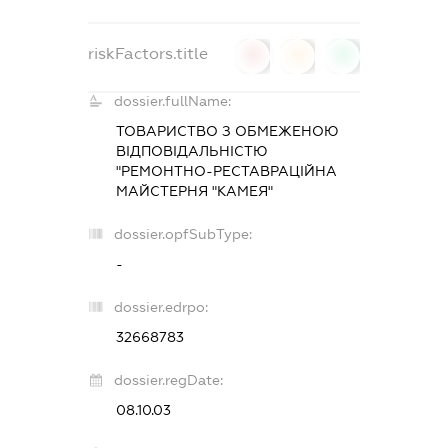
riskFactors.title
0
0
0
dossier.fullName:
ТОВАРИСТВО З ОБМЕЖЕНОЮ
ВІДПОВІДАЛЬНІСТЮ
"РЕМОНТНО-РЕСТАВРАЦІЙНА
МАЙСТЕРНЯ "КАМЕЯ"
dossier.opfSubType:
-
dossier.edrpo:
32668783
dossier.regDate:
08.10.03