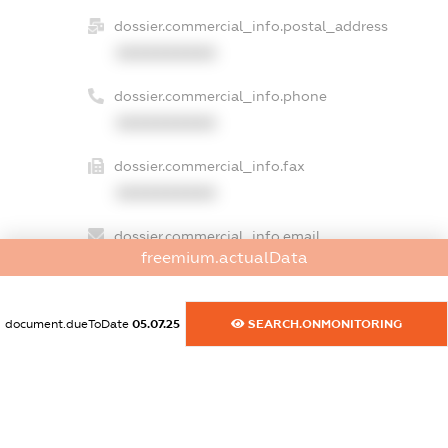
dossier.commercial_info.postal_address
XXXXXXXXXX
dossier.commercial_info.phone
XXXXXXXXXX
dossier.commercial_info.fax
XXXXXXXXXX
dossier.commercial_info.email
freemium.actualData
XXXXXXXXXX
dossier.commercial_info.website
document.dueToDate
05.07.25
SEARCH.ONMONITORING
XXXXXXXXXX
dossier.commercial_info.activity
XXXXXXXXXX