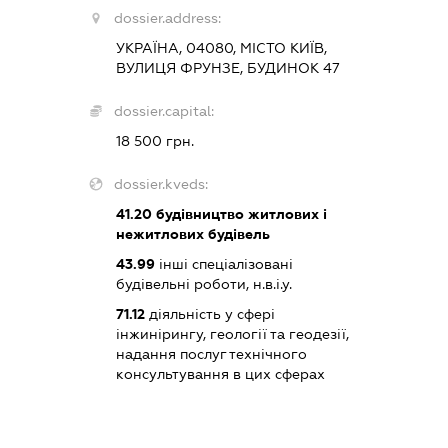
dossier.address:
УКРАЇНА, 04080, МІСТО КИЇВ,
ВУЛИЦЯ ФРУНЗЕ, БУДИНОК 47
dossier.capital:
18 500 грн.
dossier.kveds:
41.20
будівництво житлових і
нежитлових будівель
43.99
інші спеціалізовані
будівельні роботи, н.в.і.у.
71.12
діяльність у сфері
інжинірингу, геології та геодезії,
надання послуг технічного
консультування в цих сферах