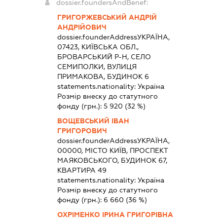
dossier.foundersAndBenef:
ГРИГОРЖЕВСЬКИЙ АНДРІЙ
АНДРІЙОВИЧ
dossier.founderAddress
УКРАЇНА,
07423, КИЇВСЬКА ОБЛ.,
БРОВАРСЬКИЙ Р-Н, СЕЛО
СЕМИПОЛКИ, ВУЛИЦЯ
ПРИМАКОВА, БУДИНОК 6
statements.nationality:
Україна
Розмір внеску до статутного
фонду (грн.):
5 920
(32 %)
ВОЩЕВСЬКИЙ ІВАН
ГРИГОРОВИЧ
dossier.founderAddress
УКРАЇНА,
00000, МІСТО КИЇВ, ПРОСПЕКТ
МАЯКОВСЬКОГО, БУДИНОК 67,
КВАРТИРА 49
statements.nationality:
Україна
Розмір внеску до статутного
фонду (грн.):
6 660
(36 %)
ОХРІМЕНКО ІРИНА ГРИГОРІВНА