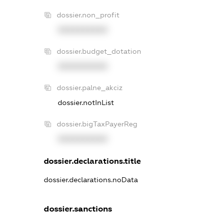
dossier.non_profit
XXXXXXXXXX
dossier.budget_dotation
XXXXXXXXXX
dossier.palne_akciz
dossier.notInList
dossier.bigTaxPayerReg
XXXXXXXXXX
dossier.declarations.title
dossier.declarations.noData
dossier.sanctions