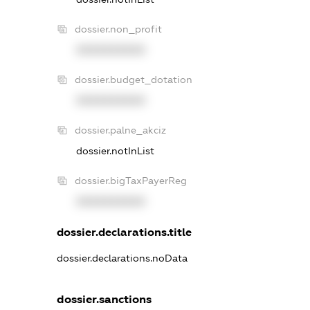
dossier.non_profit
XXXXXXXXXX
dossier.budget_dotation
XXXXXXXXXX
dossier.palne_akciz
dossier.notInList
dossier.bigTaxPayerReg
XXXXXXXXXX
dossier.declarations.title
dossier.declarations.noData
dossier.sanctions