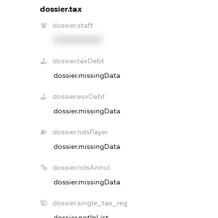
dossier.tax
dossier.staff
XXXXXXXXXX
dossier.taxDebt
dossier.missingData
dossier.esvDebt
dossier.missingData
dossier.ndsPayer
dossier.missingData
dossier.ndsAnnul
dossier.missingData
dossier.single_tax_reg
dossier.notInList