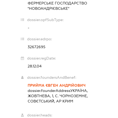
ФЕРМЕРСЬКЕ ГОСПОДАРСТВО
"НОВОАНДРІЄВСЬКЕ"
dossier.opfSubType:
-
dossier.edrpo:
32672695
dossier.regDate:
28.12.04
dossier.foundersAndBenef:
ПРИЙМА ЄВГЕН АНДРІЙОВИЧ
dossier.founderAddress
УКРАЇНА,
ЖОВТНЕВА, 1, С. ЧОРНОЗЕМНЕ,
СОВЄТСЬКИЙ, АР КРИМ
dossier.heads: