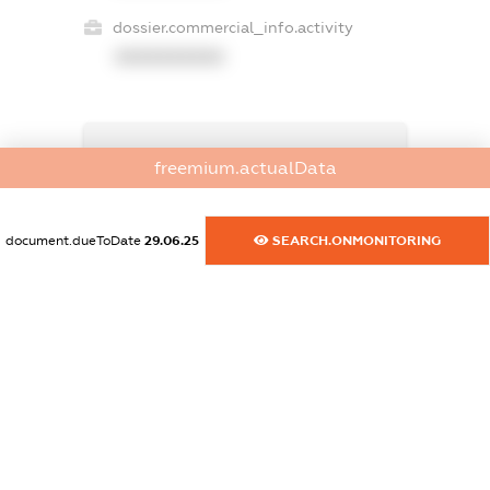
dossier.commercial_info.activity
XXXXXXXXXX
freemium.exampleText_1
freemium.actualData
freemium.exampleText_2
freemium.anonymousPerSearch2
FREEMIUM.DETAILS
document.dueToDate
29.06.25
SEARCH.ONMONITORING
FREEMIUM.REGISTER