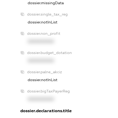
dossier.missingData
dossier.single_tax_reg
dossier.notInList
dossier.non_profit
XXXXXXXXXX
dossier.budget_dotation
XXXXXXXXXX
dossier.palne_akciz
dossier.notInList
dossier.bigTaxPayerReg
XXXXXXXXXX
dossier.declarations.title