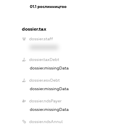
01.1
рослинництво
dossier.tax
dossier.staff
XXXXXXXXXX
dossier.taxDebt
dossier.missingData
dossier.esvDebt
dossier.missingData
dossier.ndsPayer
dossier.missingData
dossier.ndsAnnul