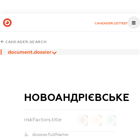
CAHEADER.GETTEST
CAHEADER.SEARCH
document.dossier
НОВОАНДРІЄВСЬКЕ
riskFactors.title
0
0
0
dossier.fullName: