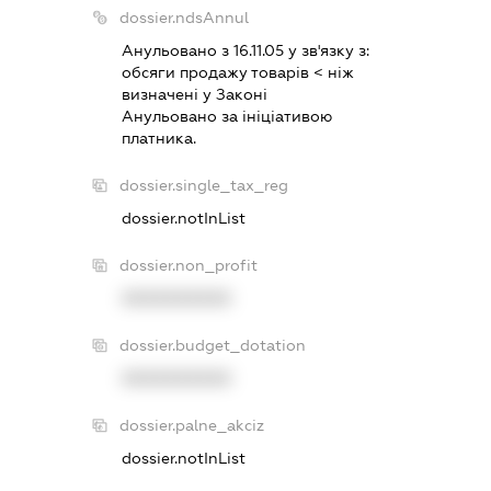
dossier.ndsAnnul
Анульовано з 16.11.05 у зв'язку з:
обсяги продажу товарiв < нiж
визначенi у Законi
Анульовано за iнiцiативою
платника.
dossier.single_tax_reg
dossier.notInList
dossier.non_profit
XXXXXXXXXX
dossier.budget_dotation
XXXXXXXXXX
dossier.palne_akciz
dossier.notInList