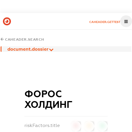
CAHEADER.GETTEST
CAHEADER.SEARCH
document.dossier
ФОРОС
ХОЛДИНГ
riskFactors.title
0
0
0