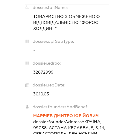
dossier.fullName:
ТОВАРИСТВО З ОБМЕЖЕНОЮ
ВІДПОВІДАЛЬНІСТЮ "ФОРОС
ХОЛДИНГ"
dossier.opfSubType:
-
dossier.edrpo:
32672999
dossier.regDate:
30.10.03
dossier.foundersAndBenef:
МАРІЧЕВ ДМИТРО ЮРІЙОВИЧ
dossier.founderAddress
УКРАЇНА,
99038, АСТАНА КЕСАЄВА, 5, 5, 14,
СЕВАСТОПОЛЬ, ЛЕНІНСЬКИЙ