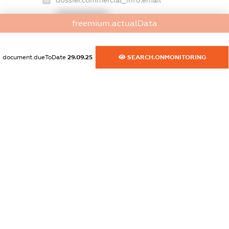
dossier.commercial_info.email
XXXXXXXXXX
freemium.actualData
dossier.commercial_info.website
XXXXXXXXXX
document.dueToDate
29.09.25
SEARCH.ONMONITORING
dossier.commercial_info.activity
XXXXXXXXXX
freemium.exampleText_1
freemium.exampleText_2
freemium.anonymousPerSearch2
FREEMIUM.DETAILS
FREEMIUM.REGISTER