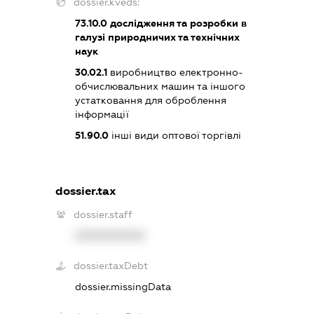
dossier.kveds:
73.10.0
дослідження та розробки в
галузі природничих та технічних
наук
30.02.1
виробництво електронно-
обчислювальних машин та іншого
устатковання для оброблення
інформації
51.90.0
інші види оптової торгівлі
dossier.tax
dossier.staff
XXXXXXXXXX
dossier.taxDebt
dossier.missingData