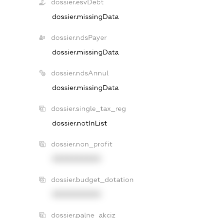
dossier.esvDebt
dossier.missingData
dossier.ndsPayer
dossier.missingData
dossier.ndsAnnul
dossier.missingData
dossier.single_tax_reg
dossier.notInList
dossier.non_profit
XXXXXXXXXX
dossier.budget_dotation
XXXXXXXXXX
dossier.palne_akciz