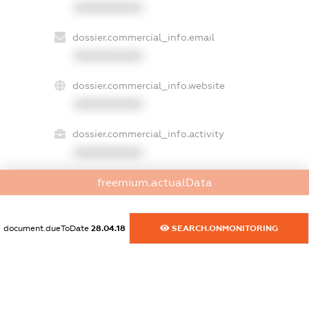
XXXXXXXXXX
dossier.commercial_info.email
XXXXXXXXXX
dossier.commercial_info.website
XXXXXXXXXX
dossier.commercial_info.activity
XXXXXXXXXX
freemium.actualData
freemium.exampleText_1
freemium.exampleText_2
document.dueToDate
28.04.18
SEARCH.ONMONITORING
freemium.anonymousPerSearch2
FREEMIUM.DETAILS
FREEMIUM.REGISTER