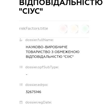
ВІДПОВІДАЛЬНІСТЮ
"СІУС"
riskFactors.title
0
0
0
dossier.fullName:
НАУКОВО-ВИРОБНИЧЕ
ТОВАРИСТВО З ОБМЕЖЕНОЮ
ВІДПОВІДАЛЬНІСТЮ "СІУС"
dossier.opfSubType:
-
dossier.edrpo:
32675146
dossier.regDate: