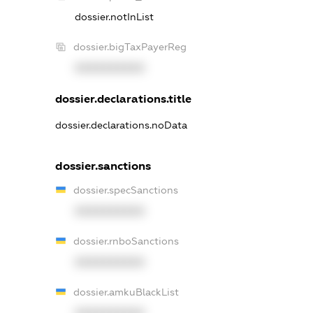
dossier.notInList
dossier.bigTaxPayerReg
XXXXXXXXXX
dossier.declarations.title
dossier.declarations.noData
dossier.sanctions
dossier.specSanctions
XXXXXXXXXX
dossier.rnboSanctions
XXXXXXXXXX
dossier.amkuBlackList
XXXXXXXXXX