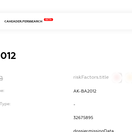
BETA
CAHEADER.PERSSEARCH
012
riskFactors.title
0
0
e:
АК-ВА2012
Type:
-
32675895
dossier.missingData