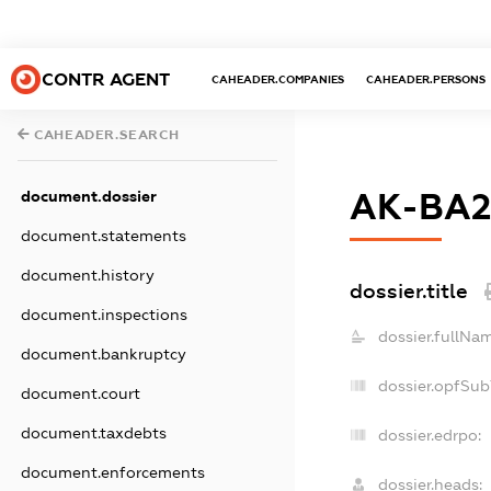
CONTR AGENT
CAHEADER.COMPANIES
CAHEADER.PERSONS
CAHEADER.SEARCH
document.dossier
АК-ВА2
document.statements
document.history
dossier.title
document.inspections
dossier.fullNam
document.bankruptcy
dossier.opfSub
document.court
document.taxdebts
dossier.edrpo:
document.enforcements
dossier.heads: