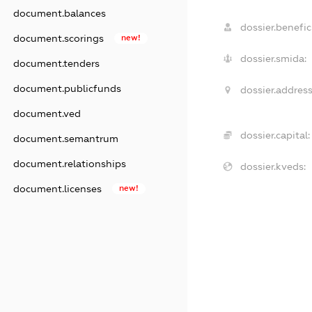
document.balances
dossier.benefici
document.scorings
new!
dossier.smida:
document.tenders
document.publicfunds
dossier.address
document.ved
dossier.capital:
document.semantrum
document.relationships
dossier.kveds:
document.licenses
new!