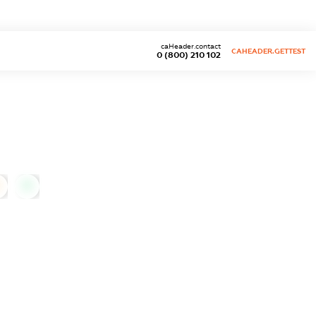
caHeader.contact
CAHEADER.GETTEST
0 (800) 210 102
0