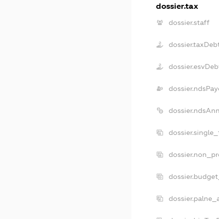
dossier.tax
dossier.staff
dossier.taxDeb
dossier.esvDeb
dossier.ndsPay
dossier.ndsAnn
dossier.single
dossier.non_pr
dossier.budge
dossier.palne_