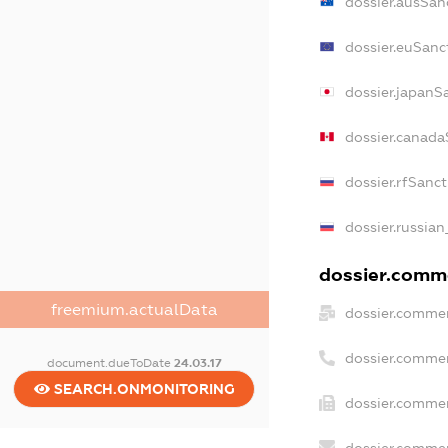
dossier.ausSan
dossier.euSanc
dossier.japanS
dossier.canada
dossier.rfSanc
dossier.russian
dossier.comme
freemium.actualData
dossier.commer
dossier.commer
document.dueToDate
24.03.17
SEARCH.ONMONITORING
dossier.commer
dossier.commer