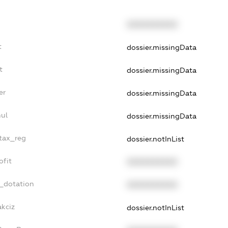
XXXXXXXXXX
t
dossier.missingData
t
dossier.missingData
er
dossier.missingData
ul
dossier.missingData
_tax_reg
dossier.notInList
ofit
XXXXXXXXXX
t_dotation
XXXXXXXXXX
akciz
dossier.notInList