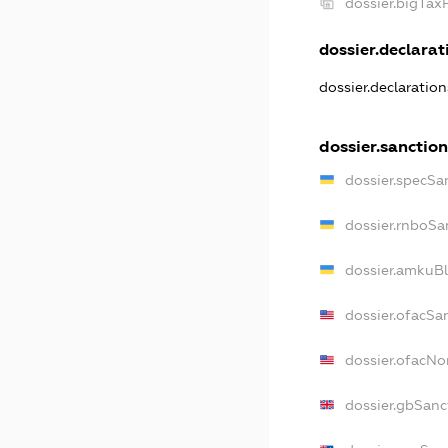
dossier.bigTax
dossier.declarati
dossier.declaratio
dossier.sanction
dossier.specSa
dossier.rnboSa
dossier.amkuBl
dossier.ofacSa
dossier.ofacN
dossier.gbSanc