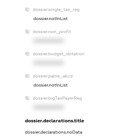
dossier.single_tax_reg
dossier.notInList
dossier.non_profit
XXXXXXXXXX
dossier.budget_dotation
XXXXXXXXXX
dossier.palne_akciz
dossier.notInList
dossier.bigTaxPayerReg
XXXXXXXXXX
dossier.declarations.title
dossier.declarations.noData