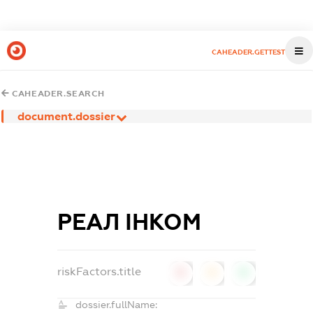
CAHEADER.GETTEST
CAHEADER.SEARCH
document.dossier
РЕАЛ ІНКОМ
riskFactors.title
0
0
0
dossier.fullName: