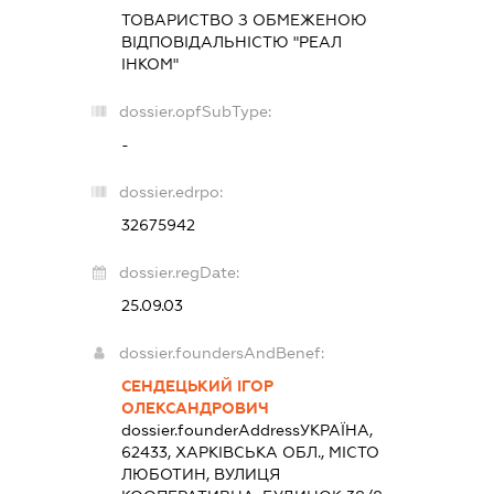
ТОВАРИСТВО З ОБМЕЖЕНОЮ
ВІДПОВІДАЛЬНІСТЮ "РЕАЛ
ІНКОМ"
dossier.opfSubType:
-
dossier.edrpo:
32675942
dossier.regDate:
25.09.03
dossier.foundersAndBenef:
СЕНДЕЦЬКИЙ ІГОР
ОЛЕКСАНДРОВИЧ
dossier.founderAddress
УКРАЇНА,
62433, ХАРКІВСЬКА ОБЛ., МІСТО
ЛЮБОТИН, ВУЛИЦЯ