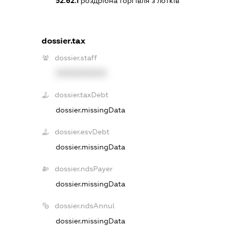
52.62.1
роздрібна торгівля з лотків
dossier.tax
dossier.staff
XXXXXXXXXX
dossier.taxDebt
dossier.missingData
dossier.esvDebt
dossier.missingData
dossier.ndsPayer
dossier.missingData
dossier.ndsAnnul
dossier.missingData