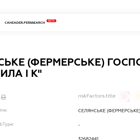
BETA
CAHEADER.PERSSEARCH
СЬКЕ (ФЕРМЕРСЬКЕ) ГОС
ЛА І К"
riskFactors.title
0
ame:
СЕЛЯНСЬКЕ (ФЕРМЕРСЬКЕ
ubType:
-
32682441