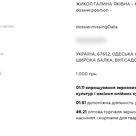
:
ЖИКОЛ ГАЛИНА ЯКІВНА
-
dossier.position -
ciaries:
dossier.missingData
:
XXXXXXXXXX
s:
УКРАЇНА, 67652, ОДЕСЬКА 
ШИРОКА БАЛКА, ВУЛ.САД
:
1 000 грн.
01.11
вирощування зернових 
культур і насіння олійних 
01.61
допоміжна діяльність 
46.21
оптова торгівля зерн
насінням і кормами для тв