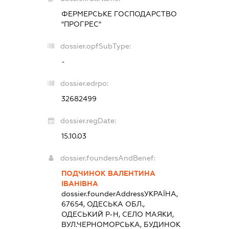
ФЕРМЕРСЬКЕ ГОСПОДАРСТВО
"ПРОГРЕС"
dossier.opfSubType:
-
dossier.edrpo:
32682499
dossier.regDate:
15.10.03
dossier.foundersAndBenef:
ПОДЧИНОК ВАЛЕНТИНА
ІВАНІВНА
dossier.founderAddress
УКРАЇНА,
67654, ОДЕСЬКА ОБЛ.,
ОДЕСЬКИЙ Р-Н, СЕЛО МАЯКИ,
ВУЛ.ЧЕРНОМОРСЬКА, БУДИНОК