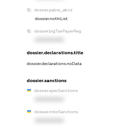
dossier.palne_akciz
dossier.notInList
dossier.bigTaxPayerReg
XXXXXXXXXX
dossier.declarations.title
dossier.declarations.noData
dossier.sanctions
dossier.specSanctions
XXXXXXXXXX
dossier.rnboSanctions
XXXXXXXXXX