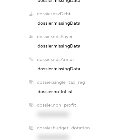
dossier.missingData
dossier.esvDebt
dossier.missingData
dossier.ndsPayer
dossier.missingData
dossier.ndsAnnul
dossier.missingData
dossier.single_tax_reg
dossier.notInList
dossier.non_profit
XXXXXXXXXX
dossier.budget_dotation
XXXXXXXXXX