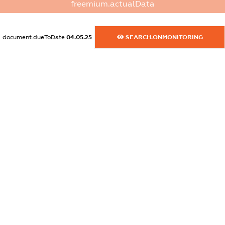
freemium.actualData
dossier.commercial_info.fax
XXXXXXXXXX
document.dueToDate
04.05.25
SEARCH.ONMONITORING
dossier.commercial_info.email
XXXXXXXXXX
dossier.commercial_info.website
XXXXXXXXXX
dossier.commercial_info.activity
XXXXXXXXXX
freemium.exampleText_1
freemium.exampleText_2
freemium.anonymousPerSearch2
FREEMIUM.DETAILS
FREEMIUM.REGISTER