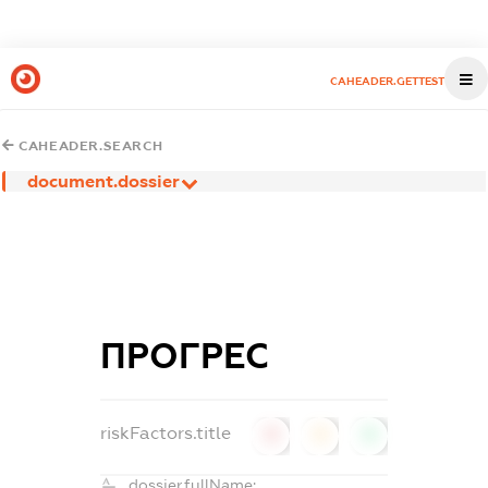
CAHEADER.GETTEST
CAHEADER.SEARCH
document.dossier
ПРОГРЕС
riskFactors.title
0
0
0
dossier.fullName: