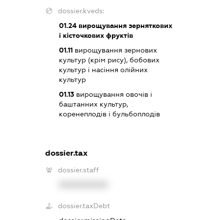
dossier.kveds:
01.24
вирощування зерняткових
і кісточкових фруктів
01.11
вирощування зернових
культур (крім рису), бобових
культур і насіння олійних
культур
01.13
вирощування овочів і
баштанних культур,
коренеплодів і бульбоплодів
dossier.tax
dossier.staff
XXXXXXXXXX
dossier.taxDebt