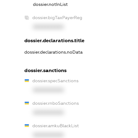
dossier.notInList
dossier.bigTaxPayerReg
XXXXXXXXXX
dossier.declarations.title
dossier.declarations.noData
dossier.sanctions
dossier.specSanctions
XXXXXXXXXX
dossier.rnboSanctions
XXXXXXXXXX
dossier.amkuBlackList
XXXXXXXXXX