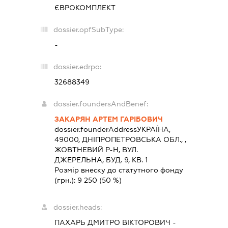
ЄВРОКОМПЛЕКТ
dossier.opfSubType:
-
dossier.edrpo:
32688349
dossier.foundersAndBenef:
ЗАКАРЯН АРТЕМ ГАРІБОВИЧ
dossier.founderAddress
УКРАЇНА,
49000, ДНIПРОПЕТРОВСЬКА ОБЛ., ,
ЖОВТНЕВИЙ Р-Н, ВУЛ.
ДЖЕРЕЛЬНА, БУД. 9, КВ. 1
Розмір внеску до статутного фонду
(грн.):
9 250
(50 %)
dossier.heads:
ПАХАРЬ ДМИТРО ВІКТОРОВИЧ
-