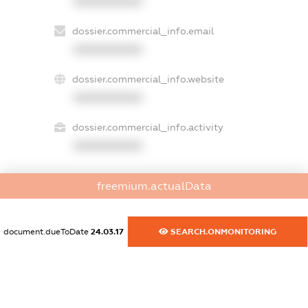
XXXXXXXXXX
dossier.commercial_info.email
XXXXXXXXXX
dossier.commercial_info.website
XXXXXXXXXX
dossier.commercial_info.activity
XXXXXXXXXX
freemium.actualData
freemium.exampleText_1
freemium.exampleText_2
freemium.anonymousPerSearch2
document.dueToDate
24.03.17
SEARCH.ONMONITORING
FREEMIUM.DETAILS
FREEMIUM.REGISTER