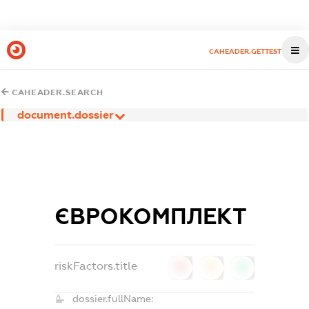
CAHEADER.GETTEST
CAHEADER.SEARCH
document.dossier
ЄВРОКОМПЛЕКТ
riskFactors.title
0
0
0
dossier.fullName: