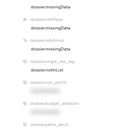
dossier.missingData
dossier.ndsPayer
dossier.missingData
dossier.ndsAnnul
dossier.missingData
dossier.single_tax_reg
dossier.notInList
dossier.non_profit
XXXXXXXXXX
dossier.budget_dotation
XXXXXXXXXX
dossier.palne_akciz