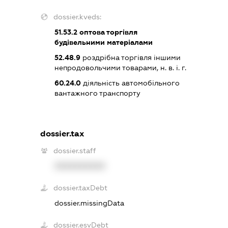
dossier.kveds:
51.53.2
оптова торгівля
будівельними матеріалами
52.48.9
роздрібна торгівля іншими
непродовольчими товарами, н. в. і. г.
60.24.0
діяльність автомобільного
вантажного транспорту
dossier.tax
dossier.staff
XXXXXXXXXX
dossier.taxDebt
dossier.missingData
dossier.esvDebt