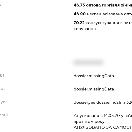
:
46.75
оптова торгівля хімі
46.90
неспеціалізована опт
70.22
консультування з пита
керування
XXXXXXXXXX
ebt
dossier.missingData
ebt
dossier.missingData
ayer
dossier.yes
dossier.ndsInn 
nnul
Анульовано з 14.05.20 у зв'я
протягом року
АНУЛЬОВАНО ЗА САМОСТ