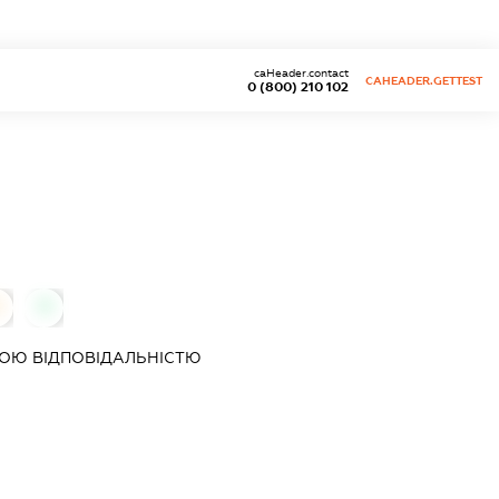
caHeader.contact
CAHEADER.GETTEST
0 (800) 210 102
0
0
ОЮ ВІДПОВІДАЛЬНІСТЮ