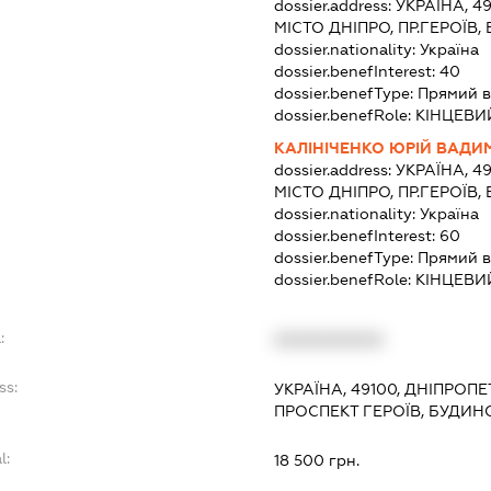
dossier.address:
УКРАЇНА, 4
МІСТО ДНІПРО, ПР.ГЕРОЇВ,
dossier.nationality:
Україна
dossier.benefInterest:
40
dossier.benefType:
Прямий в
dossier.benefRole:
КІНЦЕВИ
КАЛІНІЧЕНКО ЮРІЙ ВАД
dossier.address:
УКРАЇНА, 4
МІСТО ДНІПРО, ПР.ГЕРОЇВ,
dossier.nationality:
Україна
dossier.benefInterest:
60
dossier.benefType:
Прямий в
dossier.benefRole:
КІНЦЕВИ
:
XXXXXXXXXX
ss:
УКРАЇНА, 49100, ДНІПРОП
ПРОСПЕКТ ГЕРОЇВ, БУДИНО
l:
18 500 грн.