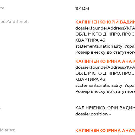
te:
10.11.03
dersAndBenef:
КАЛІНІЧЕНКО ЮРІЙ ВАД
dossier.founderAddress
УКРА
ОБЛ., МІСТО ДНІПРО, ПРОС
КВАРТИРА 43
statements.nationality:
Укра
Розмір внеску до статутног
КАЛІНІЧЕНКО ІРИНА АНАТ
dossier.founderAddress
УКРА
ОБЛ., МІСТО ДНІПРО, ПРОС
КВАРТИРА 43
statements.nationality:
Укра
Розмір внеску до статутног
:
КАЛІНІЧЕНКО ЮРІЙ ВАДИ
dossier.position -
ciaries:
КАЛІНІЧЕНКО ІРИНА АНАТ