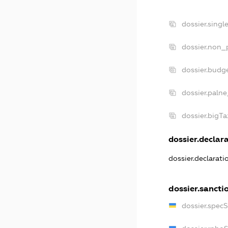
dossier.singl
dossier.non_p
dossier.budg
dossier.palne
dossier.bigT
dossier.declara
dossier.declarat
dossier.sancti
dossier.spec