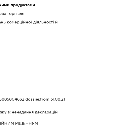
чними продуктами
ова торгівля
нь комерційної діяльності й
326885804632
dossier.from 31.08.21
зку з:
ненадання декларацiй
IЙНИМ РIШЕННЯМ