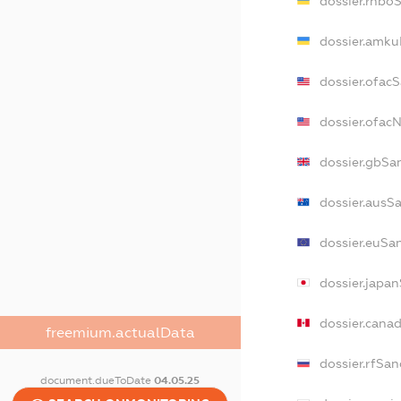
dossier.rnbo
dossier.amku
dossier.ofac
dossier.ofac
dossier.gbSa
dossier.ausS
dossier.euSa
dossier.japa
dossier.cana
freemium.actualData
dossier.rfSan
document.dueToDate
04.05.25