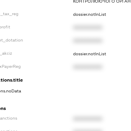
КОНТРОЛЮЮЧОГО ОРГАНУ
e_tax_reg
dossier.notInList
rofit
XXXXXXXXXX
et_dotation
XXXXXXXXXX
_akciz
dossier.notInList
axPayerReg
XXXXXXXXXX
tions.title
ions.noData
ons
Sanctions
XXXXXXXXXX