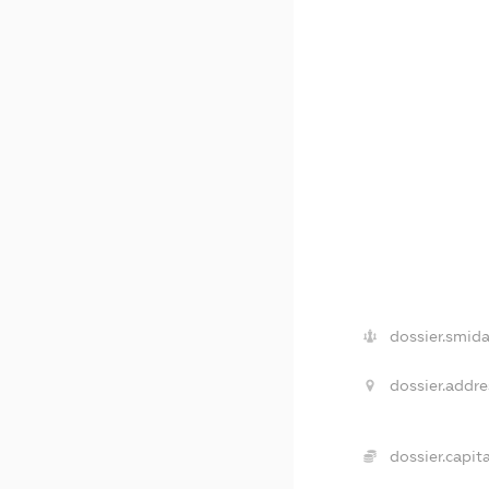
dossier.smida
dossier.addre
dossier.capita