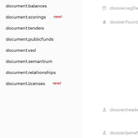
document.balances
dossier.regDa
document.scorings
new!
dossier.foun
document.tenders
document.publicfunds
document.ved
document.semantrum
document.relationships
document.licenses
new!
dossier.heads
dossier.benefi