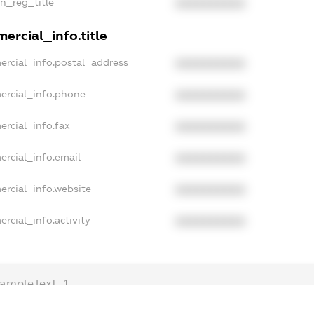
an_reg_title
XXXXXXXXXX
ercial_info.title
ercial_info.postal_address
XXXXXXXXXX
ercial_info.phone
XXXXXXXXXX
ercial_info.fax
XXXXXXXXXX
ercial_info.email
XXXXXXXXXX
ercial_info.website
XXXXXXXXXX
rcial_info.activity
XXXXXXXXXX
ampleText_1
xampleText_2
nonymousPerSearch2