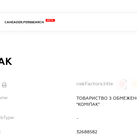
BETA
CAHEADER.PERSSEARCH
АК
riskFactors.title
0
ame:
ТОВАРИСТВО З ОБМЕЖЕН
"КОМІПАК"
ubType:
-
:
32688582