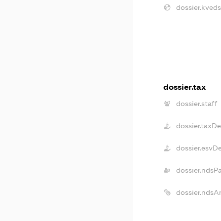
dossier.kveds
dossier.tax
dossier.staff
dossier.taxD
dossier.esvD
dossier.ndsP
dossier.ndsA