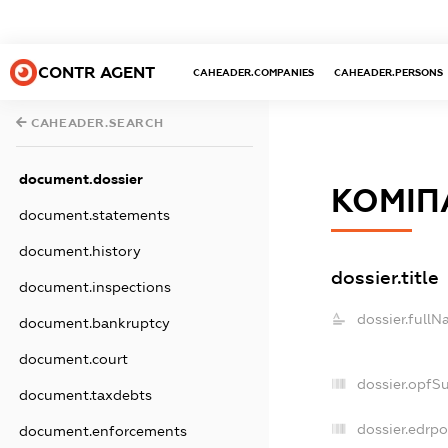
CONTR AGENT
CAHEADER.COMPANIES
CAHEADER.PERSONS
CAHEADER.SEARCH
document.dossier
КОМІП
document.statements
document.history
dossier.title
document.inspections
dossier.fullN
document.bankruptcy
document.court
dossier.opfS
document.taxdebts
dossier.edrpo
document.enforcements