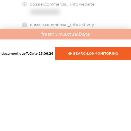
dossier.commercial_info.website
XXXXXXXXXX
dossier.commercial_info.activity
XXXXXXXXXX
freemium.actualData
document.dueToDate
25.06.26
SEARCH.ONMONITORING
freemium.exampleText_1
freemium.exampleText_2
freemium.anonymousPerSearch2
FREEMIUM.DETAILS
FREEMIUM.REGISTER