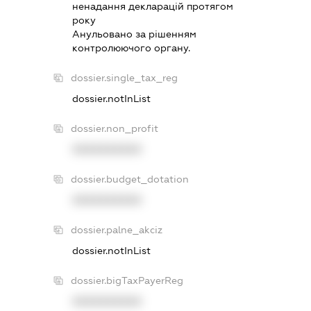
ненадання декларацiй протягом
року
Анульовано за рiшенням
контролюючого органу.
dossier.single_tax_reg
dossier.notInList
dossier.non_profit
XXXXXXXXXX
dossier.budget_dotation
XXXXXXXXXX
dossier.palne_akciz
dossier.notInList
dossier.bigTaxPayerReg
XXXXXXXXXX