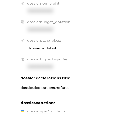
dossier.non_profit
XXXXXXXXXX
dossier.budget_dotation
XXXXXXXXXX
dossier.palne_akciz
dossier.notInList
dossier.bigTaxPayerReg
XXXXXXXXXX
dossier.declarations.title
dossier.declarations.noData
dossier.sanctions
dossier.specSanctions