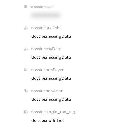
dossier.staff
XXXXXXXXXX
dossier.taxDebt
dossier.missingData
dossier.esvDebt
dossier.missingData
dossier.ndsPayer
dossier.missingData
dossier.ndsAnnul
dossier.missingData
dossier.single_tax_reg
dossier.notInList