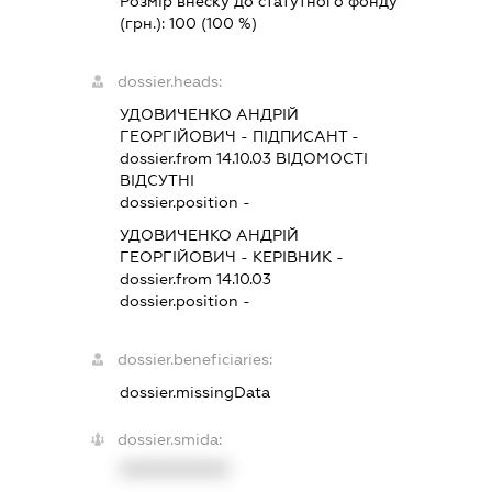
Розмір внеску до статутного фонду
(грн.):
100
(100 %)
dossier.heads:
УДОВИЧЕНКО АНДРІЙ
ГЕОРГІЙОВИЧ
-
ПІДПИСАНТ
-
dossier.from 14.10.03
ВІДОМОСТІ
ВІДСУТНІ
dossier.position -
УДОВИЧЕНКО АНДРІЙ
ГЕОРГІЙОВИЧ
-
КЕРІВНИК
-
dossier.from 14.10.03
dossier.position -
dossier.beneficiaries:
dossier.missingData
dossier.smida:
XXXXXXXXXX