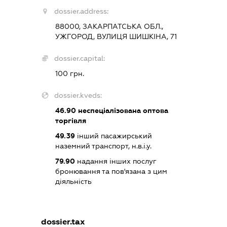
dossier.address:
88000, ЗАКАРПАТСЬКА ОБЛ.,
УЖГОРОД, ВУЛИЦЯ ШИШКІНА, 71
dossier.capital:
100 грн.
dossier.kveds:
46.90
неспеціалізована оптова
торгівля
49.39
інший пасажирський
наземний транспорт, н.в.і.у.
79.90
надання інших послуг
бронювання та пов'язана з цим
діяльність
dossier.tax