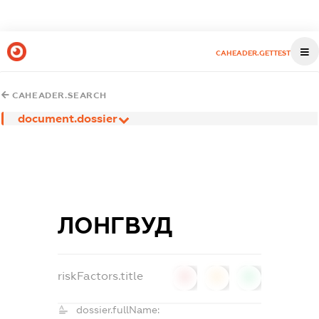
CAHEADER.GETTEST
CAHEADER.SEARCH
document.dossier
ЛОНГВУД
riskFactors.title
0
0
0
dossier.fullName: