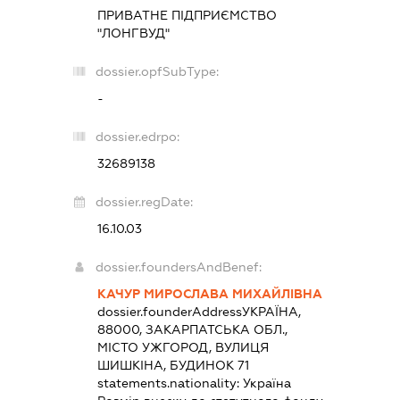
ПРИВАТНЕ ПІДПРИЄМСТВО
"ЛОНГВУД"
dossier.opfSubType:
-
dossier.edrpo:
32689138
dossier.regDate:
16.10.03
dossier.foundersAndBenef:
КАЧУР МИРОСЛАВА МИХАЙЛІВНА
dossier.founderAddress
УКРАЇНА,
88000, ЗАКАРПАТСЬКА ОБЛ.,
МІСТО УЖГОРОД, ВУЛИЦЯ
ШИШКІНА, БУДИНОК 71
statements.nationality:
Україна