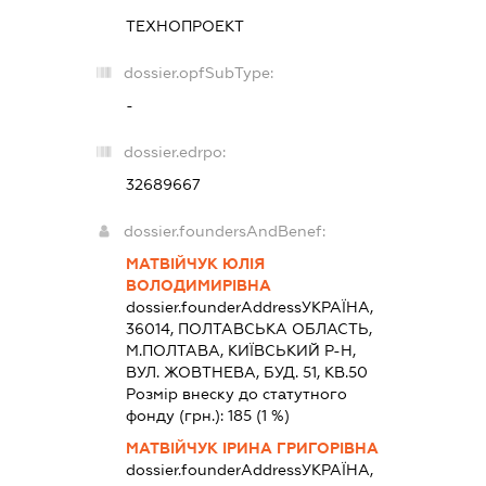
ТЕХНОПРОЕКТ
dossier.opfSubType:
-
dossier.edrpo:
32689667
dossier.foundersAndBenef:
МАТВІЙЧУК ЮЛІЯ
ВОЛОДИМИРІВНА
dossier.founderAddress
УКРАЇНА,
36014, ПОЛТАВСЬКА ОБЛАСТЬ,
М.ПОЛТАВА, КИЇВСЬКИЙ Р-Н,
ВУЛ. ЖОВТНЕВА, БУД. 51, КВ.50
Розмір внеску до статутного
фонду (грн.):
185
(1 %)
МАТВІЙЧУК ІРИНА ГРИГОРІВНА
dossier.founderAddress
УКРАЇНА,