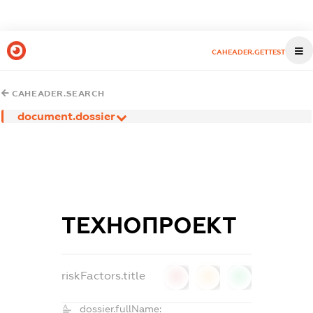
CAHEADER.GETTEST
CAHEADER.SEARCH
document.dossier
ТЕХНОПРОЕКТ
riskFactors.title
0
0
0
dossier.fullName: