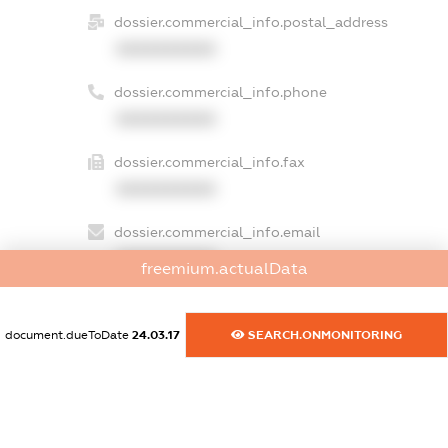
dossier.commercial_info.postal_address
XXXXXXXXXX
dossier.commercial_info.phone
XXXXXXXXXX
dossier.commercial_info.fax
XXXXXXXXXX
dossier.commercial_info.email
XXXXXXXXXX
freemium.actualData
dossier.commercial_info.website
XXXXXXXXXX
document.dueToDate
24.03.17
SEARCH.ONMONITORING
dossier.commercial_info.activity
XXXXXXXXXX