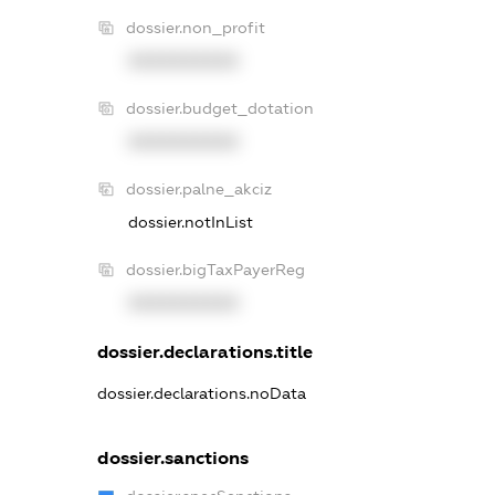
dossier.non_profit
XXXXXXXXXX
dossier.budget_dotation
XXXXXXXXXX
dossier.palne_akciz
dossier.notInList
dossier.bigTaxPayerReg
XXXXXXXXXX
dossier.declarations.title
dossier.declarations.noData
dossier.sanctions