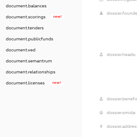
document.balances
dossier.found
document.scorings
new!
document.tenders
document.publicfunds
document.ved
dossier.heads:
document.semantrum
document.relationships
document.licenses
new!
dossier.benefic
dossier.smida:
dossier.addres