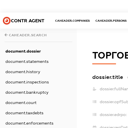
CONTR AGENT
CAHEADER.COMPANIES
CAHEADER.PERSONS
CAHEADER.SEARCH
document.dossier
ТОРГОВ
document.statements
document.history
dossier.title
document.inspections
dossier.fullNa
document.bankruptcy
dossier.opfSu
document.court
document.taxdebts
dossier.edrpo:
document.enforcements
dossier.regDat