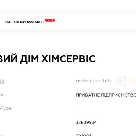
BETA
CAHEADER.PERSSEARCH
ИЙ ДІМ ХІМСЕРВІС
riskFactors.title
0
0
me:
ПРИВАТНЕ ПІДПРИЄМСТВО 
bType:
-
32689934
e: