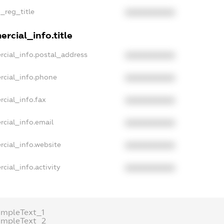
n_reg_title
XXXXXXXXXX
rcial_info.title
rcial_info.postal_address
XXXXXXXXXX
rcial_info.phone
XXXXXXXXXX
rcial_info.fax
XXXXXXXXXX
rcial_info.email
XXXXXXXXXX
rcial_info.website
XXXXXXXXXX
cial_info.activity
XXXXXXXXXX
ampleText_1
ampleText_2