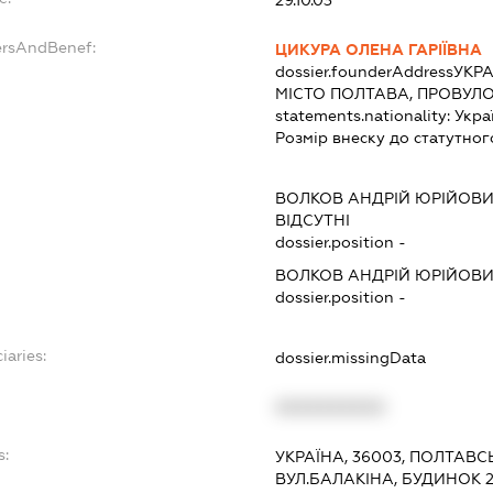
29.10.03
ersAndBenef:
ЦИКУРА ОЛЕНА ГАРІЇВНА
dossier.founderAddress
УКРА
МІСТО ПОЛТАВА, ПРОВУЛО
statements.nationality:
Укра
Розмір внеску до статутног
ВОЛКОВ АНДРІЙ ЮРІЙОВ
ВІДСУТНІ
dossier.position -
ВОЛКОВ АНДРІЙ ЮРІЙОВ
dossier.position -
iaries:
dossier.missingData
XXXXXXXXXX
s:
УКРАЇНА, 36003, ПОЛТАВС
ВУЛ.БАЛАКІНА, БУДИНОК 