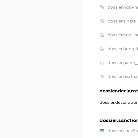
dossier.ndsAn
dossier.single
dossier.non_pr
dossier.budge
dossier.palne_
dossier.bigTa
dossier.declarat
dossier.declarati
dossier.sanctio
dossier.specS