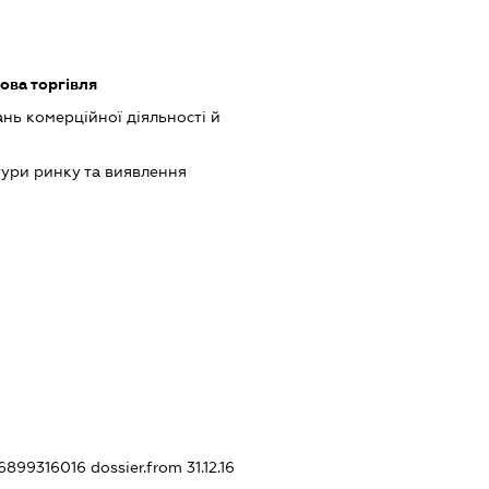
ова торгівля
нь комерційної діяльності й
ури ринку та виявлення
26899316016
dossier.from 31.12.16