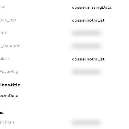
nul
dossier.missingData
_tax_reg
dossier.notInList
ofit
XXXXXXXXXX
t_dotation
XXXXXXXXXX
akciz
dossier.notInList
xPayerReg
XXXXXXXXXX
ions.title
ons.noData
ns
anctions
XXXXXXXXXX