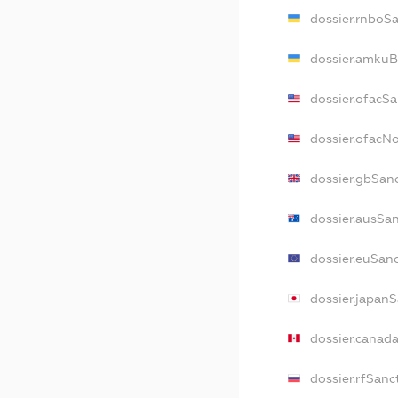
dossier.rnboS
dossier.amkuB
dossier.ofacS
dossier.ofacN
dossier.gbSan
dossier.ausSa
dossier.euSan
dossier.japan
dossier.canad
dossier.rfSanc