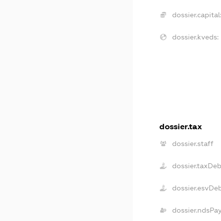
dossier.capital
dossier.kveds:
dossier.tax
dossier.staff
dossier.taxDeb
dossier.esvDe
dossier.ndsPa