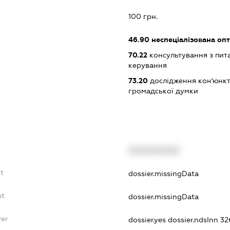
:
100 грн.
46.90
неспеціалізована опт
70.22
консультування з пита
керування
73.20
дослідження кон'юнкт
громадської думки
XXXXXXXXXX
t
dossier.missingData
bt
dossier.missingData
yer
dossier.yes
dossier.ndsInn 3