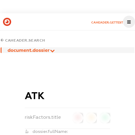
CAHEADER.GETTEST
CAHEADER.SEARCH
document.dossier
АТК
riskFactors.title
0
0
0
dossier.fullName: