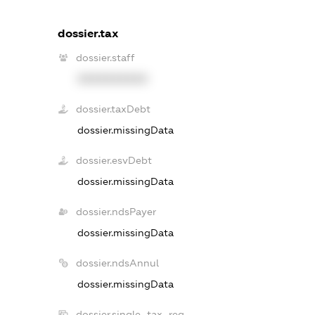
dossier.tax
dossier.staff
XXXXXXXXXX
dossier.taxDebt
dossier.missingData
dossier.esvDebt
dossier.missingData
dossier.ndsPayer
dossier.missingData
dossier.ndsAnnul
dossier.missingData
dossier.single_tax_reg