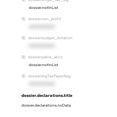
dossier.notInList
dossier.non_profit
XXXXXXXXXX
dossier.budget_dotation
XXXXXXXXXX
dossier.palne_akciz
dossier.notInList
dossier.bigTaxPayerReg
XXXXXXXXXX
dossier.declarations.title
dossier.declarations.noData