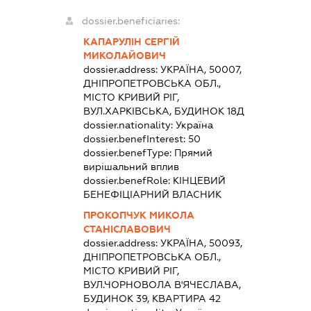
dossier.beneficiaries:
КАПАРУЛІН СЕРГІЙ
МИКОЛАЙОВИЧ
dossier.address:
УКРАЇНА, 50007,
ДНІПРОПЕТРОВСЬКА ОБЛ.,
МІСТО КРИВИЙ РІГ,
ВУЛ.ХАРКІВСЬКА, БУДИНОК 18Д
dossier.nationality:
Україна
dossier.benefInterest:
50
dossier.benefType:
Прямий
вирішальний вплив
dossier.benefRole:
КІНЦЕВИЙ
БЕНЕФІЦІАРНИЙ ВЛАСНИК
ПРОКОПЧУК МИКОЛА
СТАНІСЛАВОВИЧ
dossier.address:
УКРАЇНА, 50093,
ДНІПРОПЕТРОВСЬКА ОБЛ.,
МІСТО КРИВИЙ РІГ,
ВУЛ.ЧОРНОВОЛА В'ЯЧЕСЛАВА,
БУДИНОК 39, КВАРТИРА 42