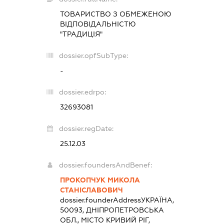
ТОВАРИСТВО З ОБМЕЖЕНОЮ
ВІДПОВІДАЛЬНІСТЮ
"ТРАДИЦІЯ"
dossier.opfSubType:
-
dossier.edrpo:
32693081
dossier.regDate:
25.12.03
dossier.foundersAndBenef:
ПРОКОПЧУК МИКОЛА
СТАНІСЛАВОВИЧ
dossier.founderAddress
УКРАЇНА,
50093, ДНІПРОПЕТРОВСЬКА
ОБЛ., МІСТО КРИВИЙ РІГ,