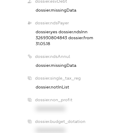
dossier.esvDebt
dossier.missingData
dossier.ndsPayer
dossier.yes
dossier.ndsInn
326930804843
dossier.from
31.05.18
dossier.ndsAnnul
dossier.missingData
dossier.single_tax_reg
dossier.notInList
dossier.non_profit
XXXXXXXXXX
dossier.budget_dotation
XXXXXXXXXX