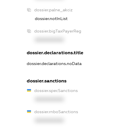
dossier.palne_akciz
dossier.notInList
dossier.bigTaxPayerReg
XXXXXXXXXX
dossier.declarations.title
dossier.declarations.noData
dossier.sanctions
dossier.specSanctions
XXXXXXXXXX
dossier.rnboSanctions
XXXXXXXXXX