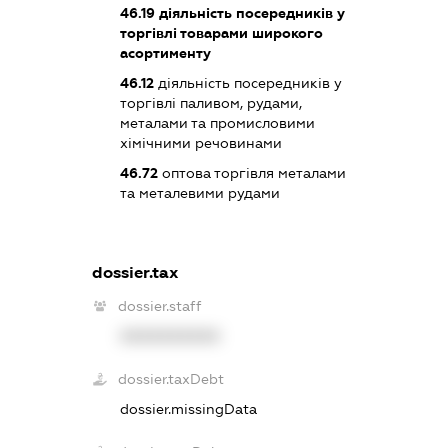
46.19
діяльність посередників у
торгівлі товарами широкого
асортименту
46.12
діяльність посередників у
торгівлі паливом, рудами,
металами та промисловими
хімічними речовинами
46.72
оптова торгівля металами
та металевими рудами
dossier.tax
dossier.staff
XXXXXXXXXX
dossier.taxDebt
dossier.missingData