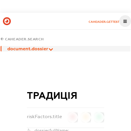
CAHEADER.GETTEST
CAHEADER.SEARCH
document.dossier
ТРАДИЦІЯ
riskFactors.title
0
0
0
dossier.fullName: