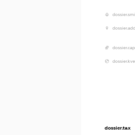
dossier.smi
dossier.add
dossier.cap
dossier.kve
dossier.tax