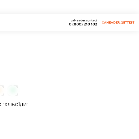
caHeader.contact
CAHEADER.GETTEST
0 (800) 210 102
0
0
 "ХЛІБОЇДИ"