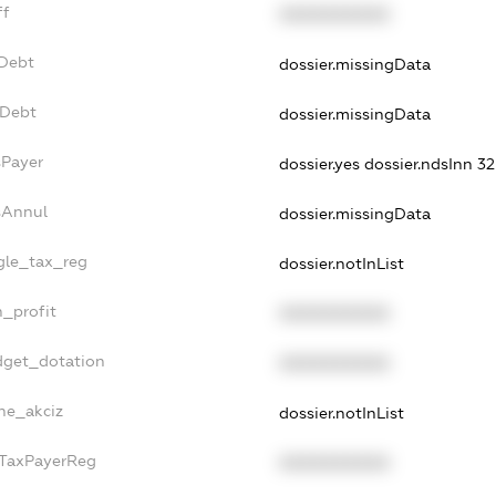
ff
XXXXXXXXXX
xDebt
dossier.missingData
vDebt
dossier.missingData
sPayer
dossier.yes
dossier.ndsInn 
sAnnul
dossier.missingData
ngle_tax_reg
dossier.notInList
n_profit
XXXXXXXXXX
dget_dotation
XXXXXXXXXX
lne_akciz
dossier.notInList
gTaxPayerReg
XXXXXXXXXX