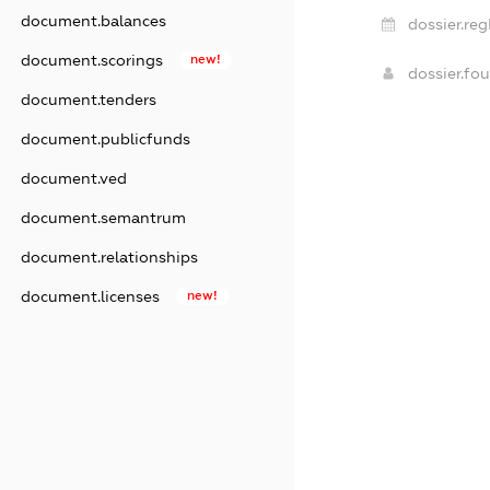
document.balances
dossier.re
document.scorings
new!
dossier.fo
document.tenders
document.publicfunds
document.ved
document.semantrum
document.relationships
document.licenses
new!