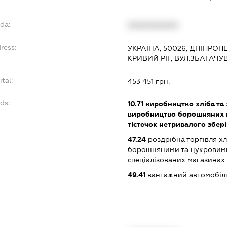
da:
XXXXXXXXXX
ress:
УКРАЇНА, 50026, ДНІПРОП
КРИВИЙ РІГ, ВУЛ.ЗБАГАЧ
ital:
453 451 грн.
ds:
10.71
виробництво хліба та 
виробництво борошняних ко
тістечок нетривалого збер
47.24
роздрібна торгівля х
борошняними та цукровим
спеціалізованих магазинах
49.41
вантажний автомобіл