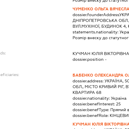
Розмір внеску до статутног
ЧУМЕНКО ОЛЬГА ВЯЧЕСЛ
dossier.founderAddress
УКРА
ДНІПРОПЕТРОВСЬКА ОБЛ., 
ВУЛ.МУХІНОЇ, БУДИНОК 4,
statements.nationality:
Укра
Розмір внеску до статутног
ds:
КУЧМАН ЮЛІЯ ВІКТОРІВН
dossier.position -
eficiaries:
БАБЕНКО ОЛЕКСАНДРА О
dossier.address:
УКРАЇНА, 
ОБЛ., МІСТО КРИВИЙ РІГ,
КВАРТИРА 68
dossier.nationality:
Україна
dossier.benefInterest:
25
dossier.benefType:
Прямий 
dossier.benefRole:
КІНЦЕВИ
КУЧМАН ЮЛІЯ ВІКТОРІВН