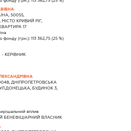
о фонду (грн.):
113 362,75
(25 %)
АВІВНА
ЇНА, 50055,
МІСТО КРИВИЙ РІГ,
 КВАРТИРА 17
їна
о фонду (грн.):
113 362,75
(25 %)
А
-
КЕРІВНИК
ЛЕКСАНДРІВНА
50048, ДНІПРОПЕТРОВСЬКА
 ВУЛ.ДОНЕЦЬКА, БУДИНОК 3,
вирішальний вплив
Й БЕНЕФІЦІАРНИЙ ВЛАСНИК
А