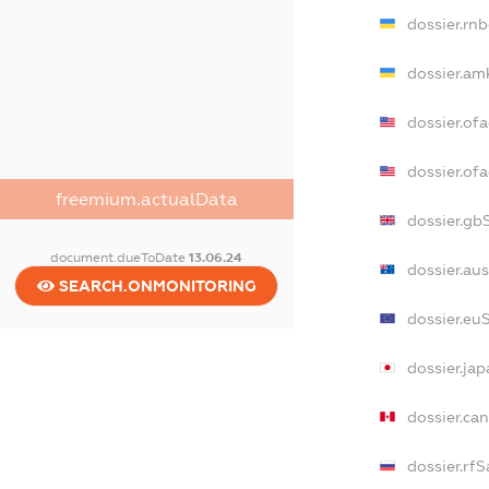
dossier.rn
dossier.am
dossier.of
dossier.o
freemium.actualData
dossier.gb
document.dueToDate
13.06.24
dossier.au
SEARCH.ONMONITORING
dossier.eu
dossier.ja
dossier.ca
dossier.rf