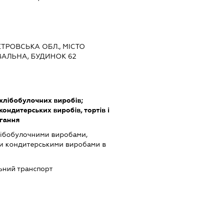
ЕТРОВСЬКА ОБЛ., МІСТО
УВАЛЬНА, БУДИНОК 62
хлібобулочних виробів;
ндитерських виробів, тортів і
ігання
лібобулочними виробами,
и кондитерськими виробами в
ьний транспорт