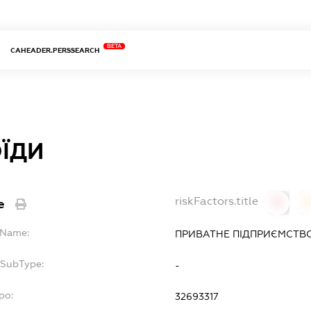
BETA
CAHEADER.PERSSEARCH
ОЇДИ
riskFactors.title
e
0
llName:
ПРИВАТНЕ ПІДПРИЄМСТВО
fSubType:
-
po:
32693317