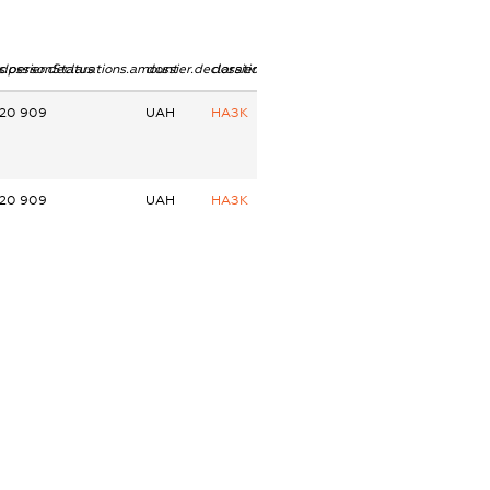
ns.personStatus
dossier.declarations.amount
dossier.declarations.currency
dossier.declarations.source
20 909
UAH
НАЗК
20 909
UAH
НАЗК