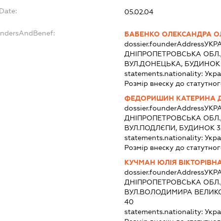
gDate:
05.02.04
undersAndBenef:
БАБЕНКО ОЛЕКСАНДРА О
dossier.founderAddress
УКРА
ДНІПРОПЕТРОВСЬКА ОБЛ., 
ВУЛ.ДОНЕЦЬКА, БУДИНОК 
statements.nationality:
Укра
Розмір внеску до статутног
ФЕДОРИШИН КАТЕРИНА 
dossier.founderAddress
УКРА
ДНІПРОПЕТРОВСЬКА ОБЛ., 
ВУЛ.ПОДЛЄПИ, БУДИНОК 3
statements.nationality:
Укра
Розмір внеску до статутног
КУЧМАН ЮЛІЯ ВІКТОРІВН
dossier.founderAddress
УКРА
ДНІПРОПЕТРОВСЬКА ОБЛ., 
ВУЛ.ВОЛОДИМИРА ВЕЛИКО
40
statements.nationality:
Укра