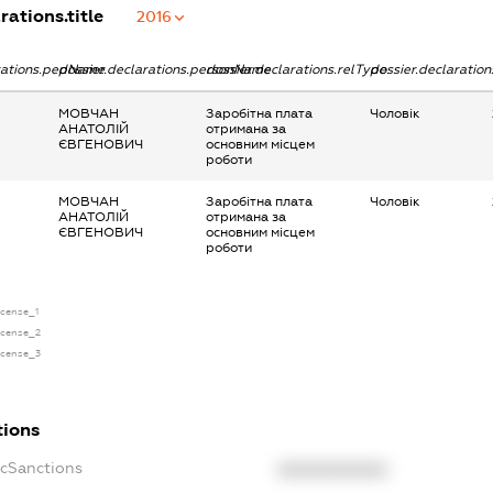
rations.title
2016
arations.pepName
dossier.declarations.personName
dossier.declarations.relType
dossier.declaratio
МОВЧАН
Заробітна плата
Чоловік
АНАТОЛІЙ
отримана за
ЄВГЕНОВИЧ
основним місцем
роботи
МОВЧАН
Заробітна плата
Чоловік
АНАТОЛІЙ
отримана за
ЄВГЕНОВИЧ
основним місцем
роботи
license_1
license_2
license_3
tions
ecSanctions
XXXXXXXXXX