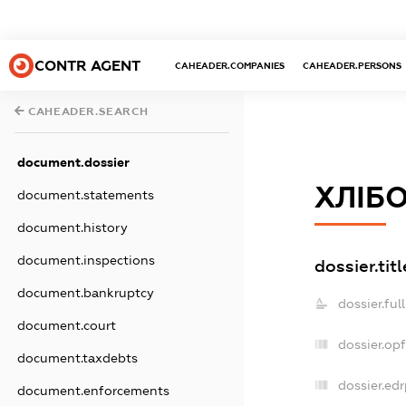
CONTR AGENT
CAHEADER.COMPANIES
CAHEADER.PERSONS
CAHEADER.SEARCH
document.dossier
ХЛІБ
document.statements
document.history
document.inspections
dossier.titl
document.bankruptcy
dossier.fu
document.court
dossier.op
document.taxdebts
dossier.edr
document.enforcements