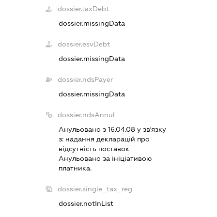
dossier.taxDebt
dossier.missingData
dossier.esvDebt
dossier.missingData
dossier.ndsPayer
dossier.missingData
dossier.ndsAnnul
Анульовано з 16.04.08 у зв'язку
з:
надання декларацiй про
вiдсутнiсть поставок
Анульовано за iнiцiативою
платника.
dossier.single_tax_reg
dossier.notInList