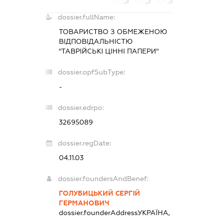
dossier.fullName:
ТОВАРИСТВО З ОБМЕЖЕНОЮ
ВІДПОВІДАЛЬНІСТЮ
"ТАВРІЙСЬКІ ЦІННІ ПАПЕРИ"
dossier.opfSubType:
-
dossier.edrpo:
32695089
dossier.regDate:
04.11.03
dossier.foundersAndBenef:
ГОЛУБИЦЬКИЙ СЕРГІЙ
ГЕРМАНОВИЧ
dossier.founderAddress
УКРАЇНА,