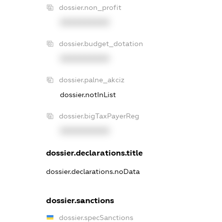
dossier.non_profit
XXXXXXXXXX
dossier.budget_dotation
XXXXXXXXXX
dossier.palne_akciz
dossier.notInList
dossier.bigTaxPayerReg
XXXXXXXXXX
dossier.declarations.title
dossier.declarations.noData
dossier.sanctions
dossier.specSanctions