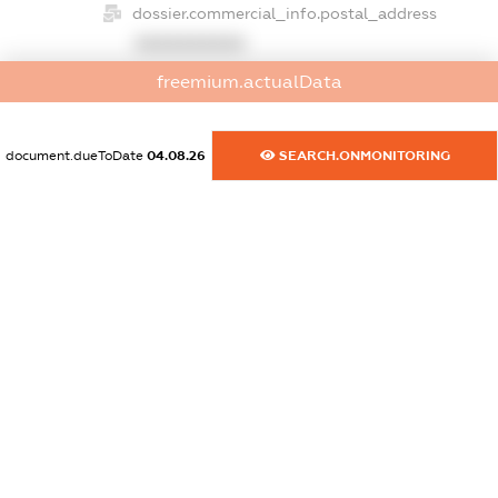
dossier.commercial_info.postal_address
XXXXXXXXXX
freemium.actualData
dossier.commercial_info.phone
XXXXXXXXXX
document.dueToDate
04.08.26
SEARCH.ONMONITORING
dossier.commercial_info.fax
XXXXXXXXXX
dossier.commercial_info.email
XXXXXXXXXX
dossier.commercial_info.website
XXXXXXXXXX
dossier.commercial_info.activity
XXXXXXXXXX