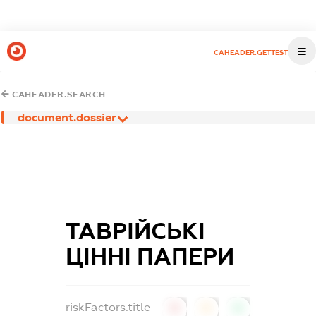
CAHEADER.GETTEST
CAHEADER.SEARCH
document.dossier
ТАВРІЙСЬКІ
ЦІННІ ПАПЕРИ
riskFactors.title
0
0
0