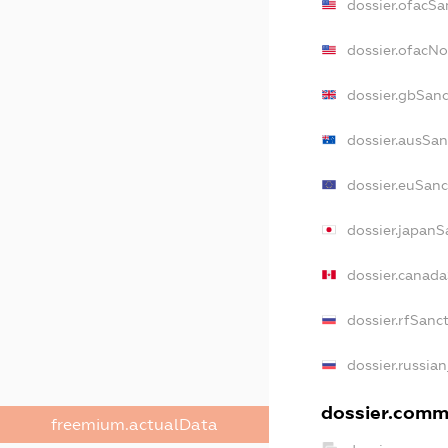
dossier.ofacSa
dossier.ofacN
dossier.gbSan
dossier.ausSan
dossier.euSanc
dossier.japanS
dossier.canad
dossier.rfSanc
dossier.russia
dossier.comme
freemium.actualData