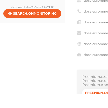
dossier.comme
document.dueToDate
24.03.17
dossier.comme
SEARCH.ONMONITORING
dossier.commer
dossier.commer
dossier.commer
dossier.commer
freemium.exa
freemium.ex
freemium.an
FREEMIUM.D