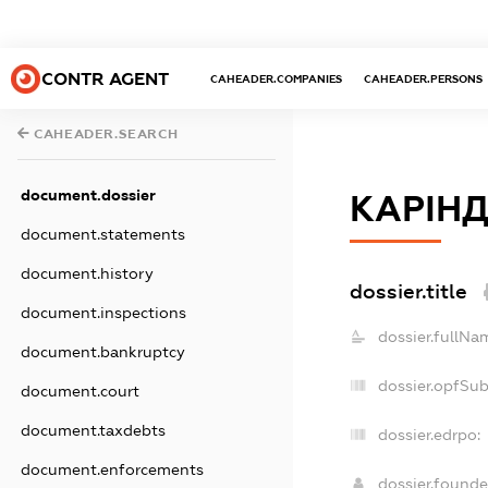
CONTR AGENT
CAHEADER.COMPANIES
CAHEADER.PERSONS
CAHEADER.SEARCH
document.dossier
КАРІН
document.statements
document.history
dossier.title
document.inspections
dossier.fullNa
document.bankruptcy
dossier.opfSu
document.court
document.taxdebts
dossier.edrpo:
document.enforcements
dossier.found