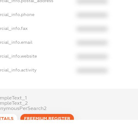
rcial_info.postal_address
XXXXXXXXXX
rcial_info.phone
XXXXXXXXXX
cial_info.fax
XXXXXXXXXX
cial_info.email
XXXXXXXXXX
cial_info.website
XXXXXXXXXX
cial_info.activity
XXXXXXXXXX
mpleText_1
ampleText_2
onymousPerSearch2
ETAILS
FREEMIUM.REGISTER