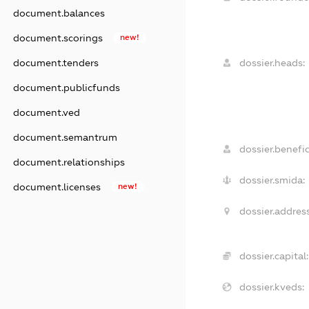
document.balances
document.scorings
new!
document.tenders
dossier.heads:
document.publicfunds
document.ved
document.semantrum
dossier.benefic
document.relationships
dossier.smida:
document.licenses
new!
dossier.address
dossier.capital:
dossier.kveds: