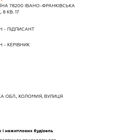
ЇНА 78200 IВАНО-ФРАНКIВСЬКА
 8 КВ. 17
Ч
-
ПІДПИСАНТ
Ч
-
КЕРІВНИК
КА ОБЛ., КОЛОМИЯ, ВУЛИЦЯ
 і нежитлових будівель