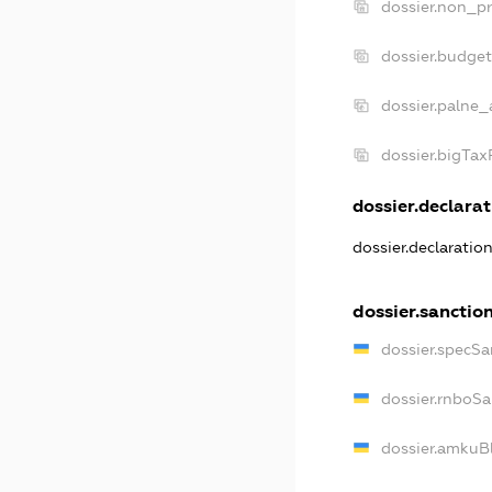
dossier.non_pr
dossier.budge
dossier.palne_
dossier.bigTa
dossier.declarat
dossier.declaratio
dossier.sanctio
dossier.specSa
dossier.rnboS
dossier.amkuB