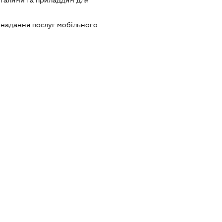
еталями та приладдям для
, надання послуг мобільного