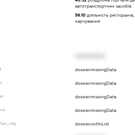
45.32
роздрібна торгівля д
автотранспортних засобів
56.10
діяльність ресторанів
харчування
XXXXXXXXXX
t
dossier.missingData
bt
dossier.missingData
er
dossier.missingData
nul
dossier.missingData
_tax_reg
dossier.notInList