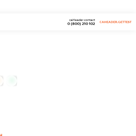
caHeader.contact
CAHEADER.GETTEST
0 (800) 210 102
0
Ч