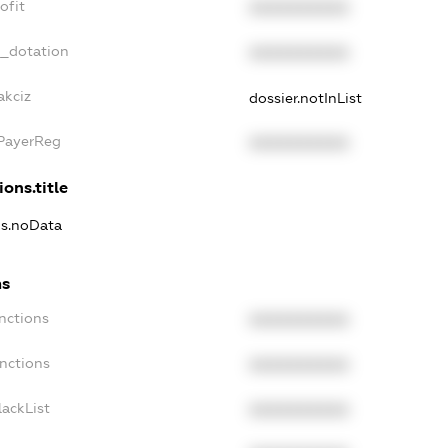
ofit
XXXXXXXXXX
t_dotation
XXXXXXXXXX
akciz
dossier.notInList
xPayerReg
XXXXXXXXXX
ions.title
ns.noData
ns
nctions
XXXXXXXXXX
anctions
XXXXXXXXXX
lackList
XXXXXXXXXX