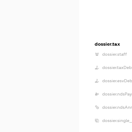
dossier.tax
dossier.staff
dossier.taxDeb
dossier.esvDe
dossier.ndsPay
dossier.ndsAn
dossier.single