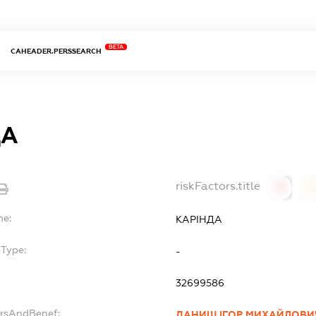
BETA
CAHEADER.PERSSEARCH
ДА
riskFactors.title
0
0
me:
КАРІНДА
bType:
-
32699586
ersAndBenef:
ДАНИШ ІГОР МИХАЙЛОВИ