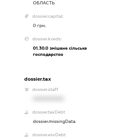
ОБЛАСТЬ
dossier.capital:
0 грн.
dossier.kveds:
01.30.0
змішане сільське
господарство
dossier.tax
dossier.staff
XXXXXXXXXX
dossier.taxDebt
dossier.missingData
dossier.esvDebt