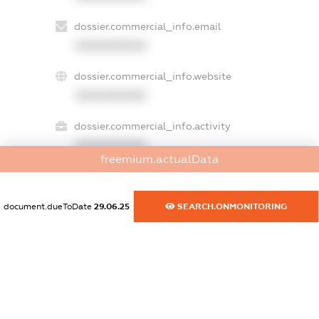
dossier.commercial_info.email
XXXXXXXXXX
dossier.commercial_info.website
XXXXXXXXXX
dossier.commercial_info.activity
XXXXXXXXXX
freemium.actualData
document.dueToDate
29.06.25
SEARCH.ONMONITORING
freemium.exampleText_1
freemium.exampleText_2
freemium.anonymousPerSearch2
FREEMIUM.DETAILS
FREEMIUM.REGISTER