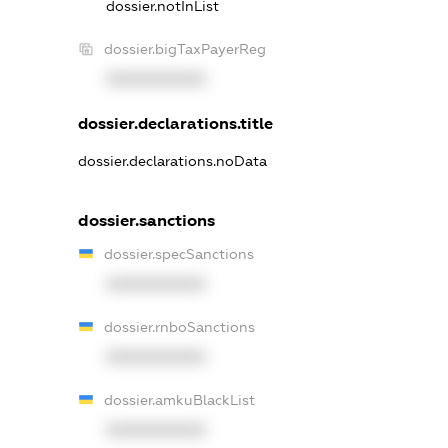
dossier.notInList
dossier.bigTaxPayerReg
XXXXXXXXXX
dossier.declarations.title
dossier.declarations.noData
dossier.sanctions
dossier.specSanctions
XXXXXXXXXX
dossier.rnboSanctions
XXXXXXXXXX
dossier.amkuBlackList
XXXXXXXXXX