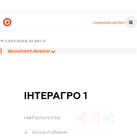
CAHEADER.GETTEST
CAHEADER.SEARCH
document.dossier
ІНТЕРАГРО 1
riskFactors.title
0
0
0
dossier.fullName: