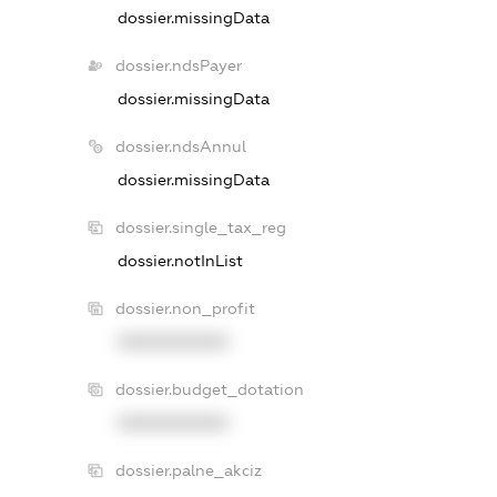
dossier.missingData
dossier.ndsPayer
dossier.missingData
dossier.ndsAnnul
dossier.missingData
dossier.single_tax_reg
dossier.notInList
dossier.non_profit
XXXXXXXXXX
dossier.budget_dotation
XXXXXXXXXX
dossier.palne_akciz