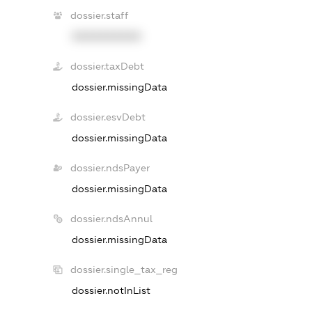
dossier.staff
XXXXXXXXXX
dossier.taxDebt
dossier.missingData
dossier.esvDebt
dossier.missingData
dossier.ndsPayer
dossier.missingData
dossier.ndsAnnul
dossier.missingData
dossier.single_tax_reg
dossier.notInList