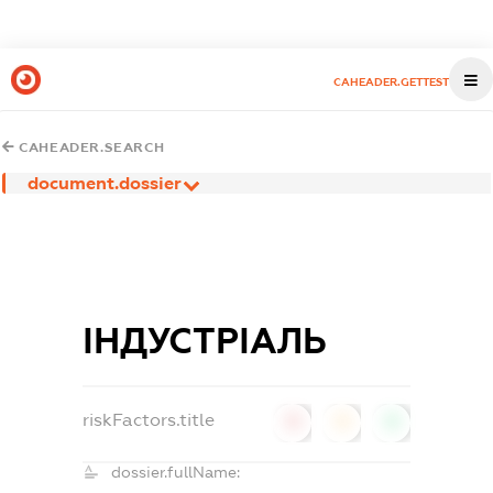
CAHEADER.GETTEST
CAHEADER.SEARCH
document.dossier
ІНДУСТРІАЛЬ
riskFactors.title
0
0
0
dossier.fullName: