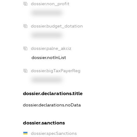
dossier.non_profit
XXXXXXXXXX
dossier.budget_dotation
XXXXXXXXXX
dossier.palne_akciz
dossier.notInList
dossier.bigTaxPayerReg
XXXXXXXXXX
dossier.declarations.title
dossier.declarations.noData
dossier.sanctions
dossier.specSanctions