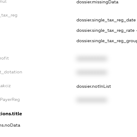
nul
dossier.missingData
e_tax_reg
dossier.single_tax_reg_date 
dossier.single_tax_reg_rate 
dossier.single_tax_reg_grou
rofit
XXXXXXXXXX
t_dotation
XXXXXXXXXX
_akciz
dossier.notInList
xPayerReg
XXXXXXXXXX
ions.title
ons.noData