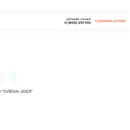
caHeader.contact
CAHEADER.GETTEST
0 (800) 210 102
0
0
 "ОЛЕНА-2003"