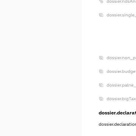
dossier.ndsAn
dossier.singl
dossier.non_p
dossier.budge
dossier.palne
dossier.bigTa
dossier.declarat
dossier.declarati