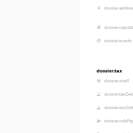
dossier.addres
dossier.capital
dossier.kveds:
dossier.tax
dossier.staff
dossier.taxDe
dossier.esvDe
dossier.ndsPa