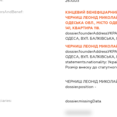
e:
26.10.03
ersAndBenef:
КІНЦЕВИЙ БЕНЕФІЦІАРНИЙ
ЧЕРНИШ ЛЕОНІД МИКОЛАЙО
ОДЕСЬКА ОБЛ., МІСТО ОДЕ
141, КВАРТИРА 118.
dossier.founderAddress
УКРА
ОДЕСА, ВУЛ. БАЛКІВСЬКА, 
ЧЕРНИШ ЛЕОНІД МИКОЛ
dossier.founderAddress
УКРА
ОДЕСА, ВУЛ. БАЛКІВСЬКА, 
statements.nationality:
Укра
Розмір внеску до статутног
ЧЕРНИШ ЛЕОНІД МИКОЛА
dossier.position -
iaries:
dossier.missingData
XXXXXXXXXX