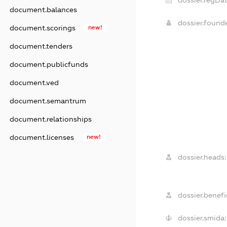
dossier.regDat
document.balances
dossier.found
document.scorings
new!
document.tenders
document.publicfunds
document.ved
document.semantrum
document.relationships
document.licenses
new!
dossier.heads:
dossier.benefic
dossier.smida: