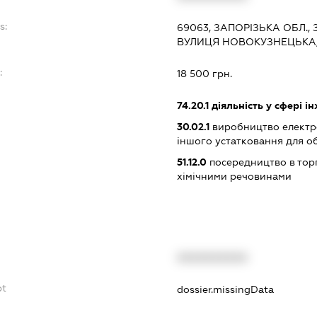
s:
69063, ЗАПОРІЗЬКА ОБЛ.
ВУЛИЦЯ НОВОКУЗНЕЦЬКА, 2
:
18 500 грн.
74.20.1
діяльність у сфері і
30.02.1
виробництво електр
іншого устатковання для о
51.12.0
посередництво в торг
хімічними речовинами
XXXXXXXXXX
bt
dossier.missingData