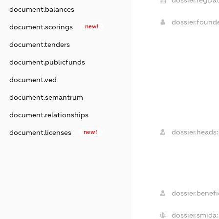
document.balances
dossier.found
document.scorings
new!
document.tenders
document.publicfunds
document.ved
document.semantrum
document.relationships
dossier.heads:
document.licenses
new!
dossier.benefic
dossier.smida: