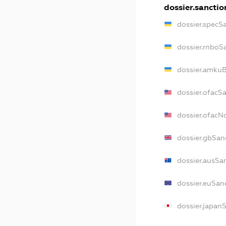
dossier.sanctio
dossier.specS
dossier.rnboS
dossier.amkuB
dossier.ofacS
dossier.ofac
dossier.gbSan
dossier.ausSa
dossier.euSan
dossier.japan