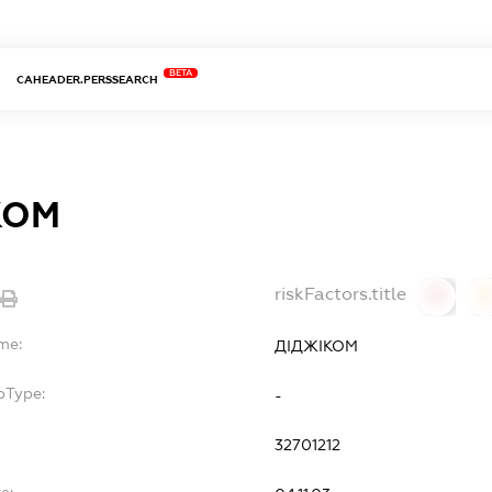
BETA
CAHEADER.PERSSEARCH
КОМ
riskFactors.title
0
0
me:
ДІДЖІКОМ
bType:
-
32701212
e: