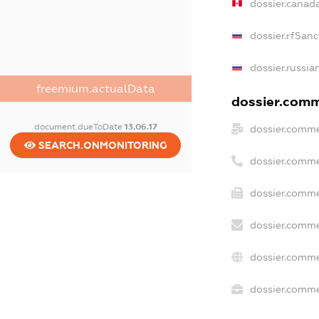
dossier.canad
dossier.rfSanc
dossier.russia
freemium.actualData
dossier.comme
document.dueToDate
13.06.17
dossier.comme
SEARCH.ONMONITORING
dossier.comme
dossier.comme
dossier.comme
dossier.comme
dossier.commer