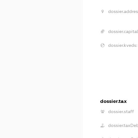
dossier.addres
dossier.capital
dossier.kveds:
dossier.tax
dossier.staff
dossier.taxDe