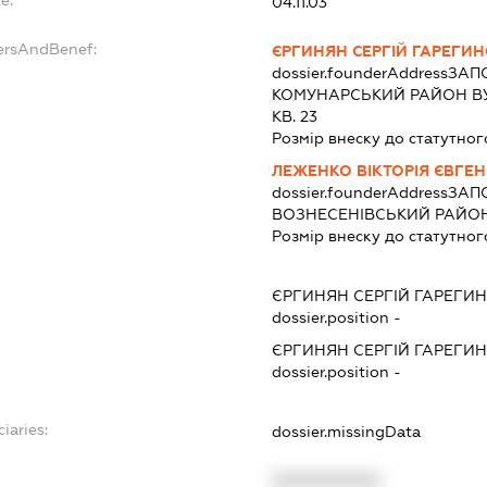
04.11.03
ersAndBenef:
ЄРГИНЯН СЕРГІЙ ГАРЕГИ
dossier.founderAddress
ЗАПО
КОМУНАРСЬКИЙ РАЙОН ВУ
КВ. 23
Розмір внеску до статутног
ЛЕЖЕНКО ВІКТОРІЯ ЄВГЕН
dossier.founderAddress
ЗАПО
ВОЗНЕСЕНІВСЬКИЙ РАЙОН П
Розмір внеску до статутног
ЄРГИНЯН СЕРГІЙ ГАРЕГИ
dossier.position -
ЄРГИНЯН СЕРГІЙ ГАРЕГИ
dossier.position -
iaries:
dossier.missingData
XXXXXXXXXX