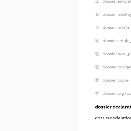
dossier.esvDe
dossier.ndsPa
dossier.ndsAn
dossier.singl
dossier.non_p
dossier.budge
dossier.palne
dossier.bigTa
dossier.declarat
dossier.declarati