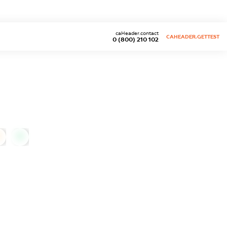
caHeader.contact
CAHEADER.GETTEST
0 (800) 210 102
0