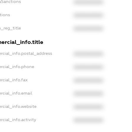
aSanctions
XXXXXXXXXX
tions
XXXXXXXXXX
n_reg_title
XXXXXXXXXX
rcial_info.title
rcial_info.postal_address
XXXXXXXXXX
rcial_info.phone
XXXXXXXXXX
rcial_info.fax
XXXXXXXXXX
rcial_info.email
XXXXXXXXXX
rcial_info.website
XXXXXXXXXX
cial_info.activity
XXXXXXXXXX