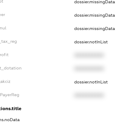
bt
dossier.missingData
yer
dossier.missingData
nul
dossier.missingData
e_tax_reg
dossier.notInList
rofit
XXXXXXXXXX
t_dotation
XXXXXXXXXX
_akciz
dossier.notInList
xPayerReg
XXXXXXXXXX
ions.title
ons.noData