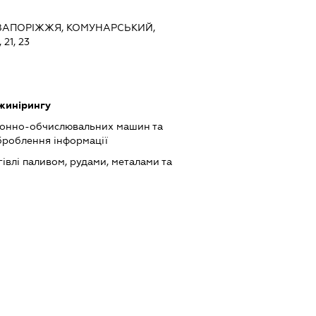
, ЗАПОРІЖЖЯ, КОМУНАРСЬКИЙ,
1, 23
нжинірингу
онно-обчислювальних машин та
броблення інформації
івлі паливом, рудами, металами та