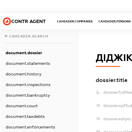
CONTR AGENT
CAHEADER.COMPANIES
CAHEADER.PERSONS
CAHEADER.SEARCH
document.dossier
ДІДЖІ
document.statements
document.history
dossier.title
document.inspections
dossier.fullNa
document.bankruptcy
dossier.opfSu
document.court
document.taxdebts
dossier.edrpo:
document.enforcements
dossier.regDat