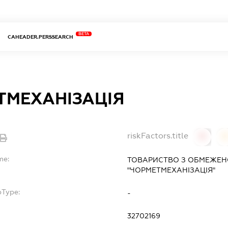
BETA
CAHEADER.PERSSEARCH
ТМЕХАНІЗАЦІЯ
riskFactors.title
0
0
me:
ТОВАРИСТВО З ОБМЕЖЕН
"ЧОРМЕТМЕХАНІЗАЦІЯ"
bType:
-
32702169