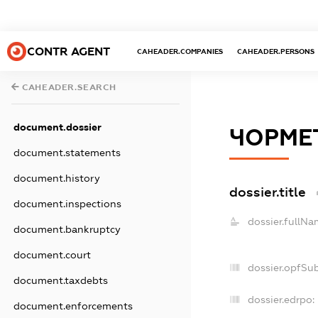
CONTR AGENT
CAHEADER.COMPANIES
CAHEADER.PERSONS
CAHEADER.SEARCH
document.dossier
ЧОРМЕ
document.statements
document.history
dossier.title
document.inspections
dossier.fullNa
document.bankruptcy
document.court
dossier.opfSu
document.taxdebts
dossier.edrpo:
document.enforcements