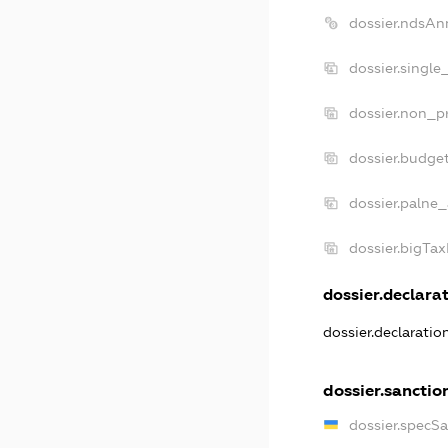
dossier.ndsAn
dossier.single
dossier.non_pr
dossier.budge
dossier.palne_
dossier.bigTa
dossier.declarat
dossier.declarati
dossier.sanctio
dossier.specS