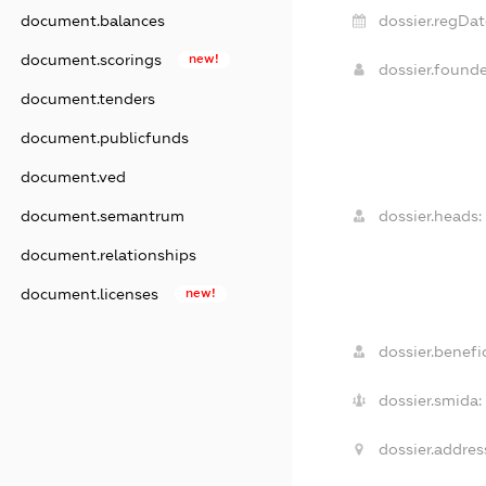
dossier.regDat
document.balances
document.scorings
new!
dossier.found
document.tenders
document.publicfunds
document.ved
dossier.heads:
document.semantrum
document.relationships
document.licenses
new!
dossier.benefic
dossier.smida:
dossier.addres