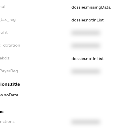
nul
dossier.missingData
_tax_reg
dossier.notInList
ofit
XXXXXXXXXX
t_dotation
XXXXXXXXXX
akciz
dossier.notInList
xPayerReg
XXXXXXXXXX
ions.title
ons.noData
ns
anctions
XXXXXXXXXX