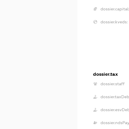
dossier.capital
dossier.kveds:
dossier.tax
dossier.staff
dossier.taxDe
dossier.esvDe
dossier.ndsPa