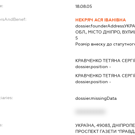
e:
18.08.05
ersAndBenef:
НЕКРЯЧ АСЯ ІВАНІВНА
dossier.founderAddress
УКРА
ОБЛ., МІСТО ДНІПРО, ВУЛ
5
Розмір внеску до статутног
КРАВЧЕНКО ТЕТЯНА СЕРГІ
dossier.position -
КРАВЧЕНКО ТЕТЯНА СЕРГІ
dossier.position -
iaries:
dossier.missingData
XXXXXXXXXX
s:
УКРАЇНА, 49083, ДНІПРОП
ПРОСПЕКТ ГАЗЕТИ "ПРАВД