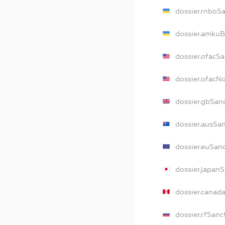
dossier.rnboS
dossier.amkuB
dossier.ofacS
dossier.ofac
dossier.gbSan
dossier.ausSa
dossier.euSan
dossier.japan
dossier.canad
dossier.rfSanc