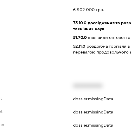
:
6 902 000 грн.
73.10.0
дослідження та розр
технічних наук
51.70.0
інші види оптової то
52.11.0
роздрібна торгівля в
перевагою продовольчого 
XXXXXXXXXX
bt
dossier.missingData
bt
dossier.missingData
yer
dossier.missingData