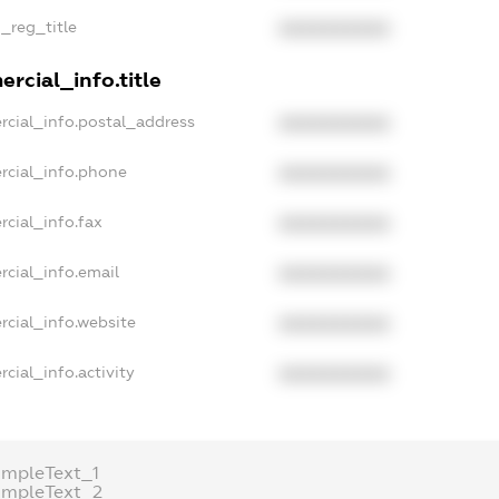
n_reg_title
XXXXXXXXXX
rcial_info.title
rcial_info.postal_address
XXXXXXXXXX
rcial_info.phone
XXXXXXXXXX
rcial_info.fax
XXXXXXXXXX
rcial_info.email
XXXXXXXXXX
rcial_info.website
XXXXXXXXXX
cial_info.activity
XXXXXXXXXX
ampleText_1
ampleText_2