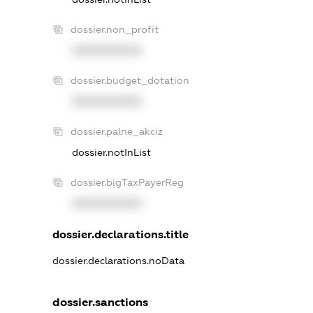
dossier.non_profit
XXXXXXXXXX
dossier.budget_dotation
XXXXXXXXXX
dossier.palne_akciz
dossier.notInList
dossier.bigTaxPayerReg
XXXXXXXXXX
dossier.declarations.title
dossier.declarations.noData
dossier.sanctions