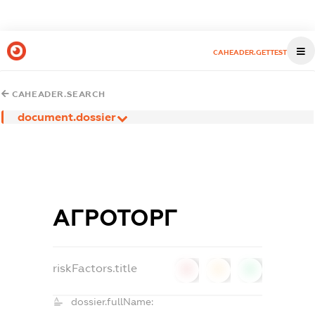
CAHEADER.GETTEST
CAHEADER.SEARCH
document.dossier
АГРОТОРГ
riskFactors.title
0
0
0
dossier.fullName: