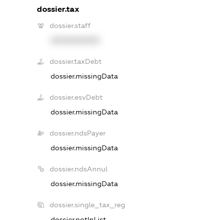
dossier.tax
dossier.staff
XXXXXXXXXX
dossier.taxDebt
dossier.missingData
dossier.esvDebt
dossier.missingData
dossier.ndsPayer
dossier.missingData
dossier.ndsAnnul
dossier.missingData
dossier.single_tax_reg
dossier.notInList