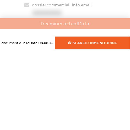
dossier.commercial_info.email
XXXXXXXXXX
freemium.actualData
dossier.commercial_info.website
XXXXXXXXXX
document.dueToDate
08.08.25
SEARCH.ONMONITORING
dossier.commercial_info.activity
XXXXXXXXXX
freemium.exampleText_1
freemium.exampleText_2
freemium.anonymousPerSearch2
FREEMIUM.DETAILS
FREEMIUM.REGISTER