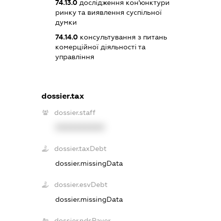
74.13.0
дослідження кон'юнктури
ринку та виявлення суспільної
думки
74.14.0
консультування з питань
комерційної діяльності та
управління
dossier.tax
dossier.staff
XXXXXXXXXX
dossier.taxDebt
dossier.missingData
dossier.esvDebt
dossier.missingData
dossier.ndsPayer