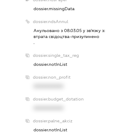
dossier.missingData
dossier.ndsAnnul
Анульовано з 08.03.05 у зв'язку з:
втрата свiдоцтва-призупинено
.
dossier.single_tax_reg
dossier.notInList
dossier.non_profit
XXXXXXXXXX
dossier.budget_dotation
XXXXXXXXXX
dossier.palne_akciz
dossier.notInList