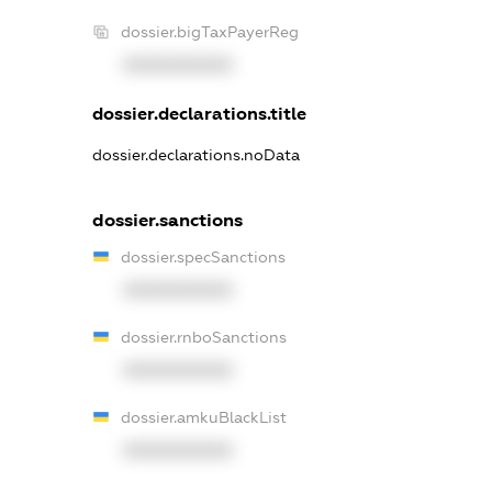
dossier.bigTaxPayerReg
XXXXXXXXXX
dossier.declarations.title
dossier.declarations.noData
dossier.sanctions
dossier.specSanctions
XXXXXXXXXX
dossier.rnboSanctions
XXXXXXXXXX
dossier.amkuBlackList
XXXXXXXXXX